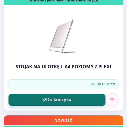
Szuflady i pojemniki na dokumenty (25)
STOJAK NA ULOTKĘ L A4 POZIOMY Z PLEXI
28,00 PLN
/szt
Do koszyka
Otwórz produkt: STOJAK NA ULOTKĘ MENU A4 PIOZIO
NOWOŚĆ