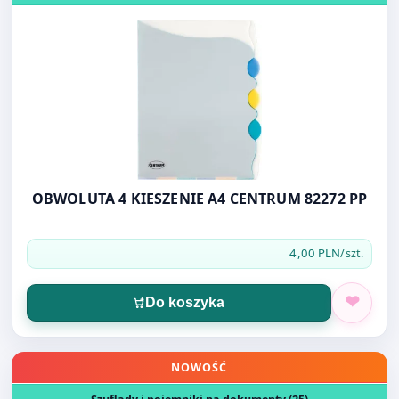
OBWOLUTA 4 KIESZENIE A4 CENTRUM 82272 PP
4,00 PLN
/szt.
Do koszyka
Otwórz produkt: STOJAK NA ULOTKĘ L A4 POZIOMY Z PLE
NOWOŚĆ