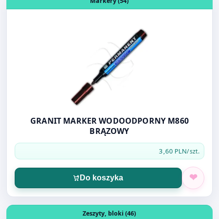
Markery (54)
GRANIT MARKER WODOODPORNY M860
BRĄZOWY
3,60 PLN
/szt.
Do koszyka
Otwórz produkt: BLOK DO FLIPCHARTA A1 GŁ. 10K OFICI
Zeszyty, bloki (46)