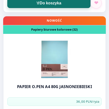
Do koszyka
Otwórz produkt: PAPIER O.PEN A4 80G JASNONIEBIESKI
NOWOŚĆ
Papiery biurowe kolorowe (32)
PAPIER O.PEN A4 80G JASNONIEBIESKI
36,00 PLN
/ryza