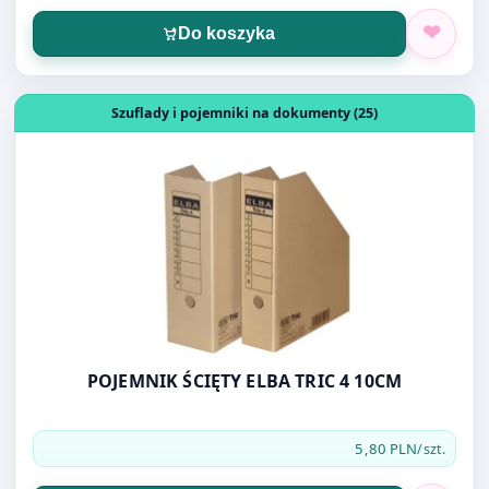
Do koszyka
Otwórz produkt: POJEMNIK ŚCIĘTY ELBA TRIC 4 10CM
Szuflady i pojemniki na dokumenty (25)
POJEMNIK ŚCIĘTY ELBA TRIC 4 10CM
5,80 PLN
/szt.