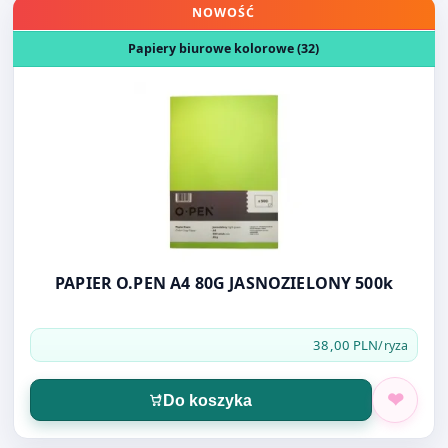
Otwórz produkt: PAPIER O.PEN A4 80G JASNOZIELONY 50
NOWOŚĆ
Papiery biurowe kolorowe (32)
PAPIER O.PEN A4 80G JASNOZIELONY 500k
38,00 PLN
/ryza
Do koszyka