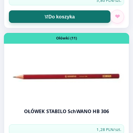
5,80 PLN
/szt.
Do koszyka
Otwórz produkt: OŁÓWEK STABILO SchWANO HB 306
Ołówki (11)
OŁÓWEK STABILO SchWANO HB 306
1,28 PLN
/szt.