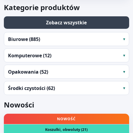
Kategorie produktów
Zobacz wszystkie
Biurowe (885)
Komputerowe (12)
Opakowania (52)
Środki czystości (62)
Nowości
Otwórz produkt: OBWOLUTA 4 KIESZENIE A4 CENTRUM 8
NOWOŚĆ
Koszulki, obwoluty (21)