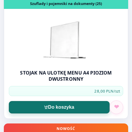
Szuflady i pojemniki na dokumenty (25)
STOJAK NA ULOTKĘ MENU A4 PIOZIOM
DWUSTRONNY
28,00 PLN
/szt
Do koszyka
Otwórz produkt: PAPIER O.PEN A4 80G 500K CZERWONY
NOWOŚĆ