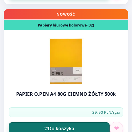
Otwórz produkt: PAPIER O.PEN A4 80G CIEMNO ŻÓŁTY 5
NOWOŚĆ
Papiery biurowe kolorowe (32)
PAPIER O.PEN A4 80G CIEMNO ŻÓŁTY 500k
39,90 PLN
/ryza
Do koszyka