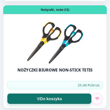
Otwórz produkt: NOŻYCZKI BIUROWE NON-STICK TETIS
Nożyczki, noże (12)
NOŻYCZKI BIUROWE NON-STICK TETIS
25,00 PLN
/szt.
Do koszyka