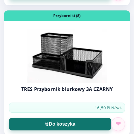
Otwórz produkt: TRES Przybornik biurkowy 3A CZARNY
Przyborniki (8)
TRES Przybornik biurkowy 3A CZARNY
16,50 PLN
/szt.
Do koszyka