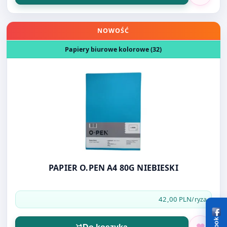
Otwórz produkt: PAPIER O.PEN A4 80G NIEBIESKI
NOWOŚĆ
Papiery biurowe kolorowe (32)
PAPIER O.PEN A4 80G NIEBIESKI
42,00 PLN
/ryza