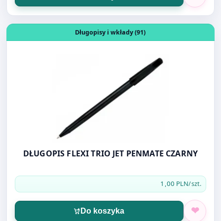
Otwórz produkt: DŁUGOPIS FLEXI TRIO JET PENMATE CZ
Długopisy i wkłady (91)
DŁUGOPIS FLEXI TRIO JET PENMATE CZARNY
1,00 PLN
/szt.
Do koszyka