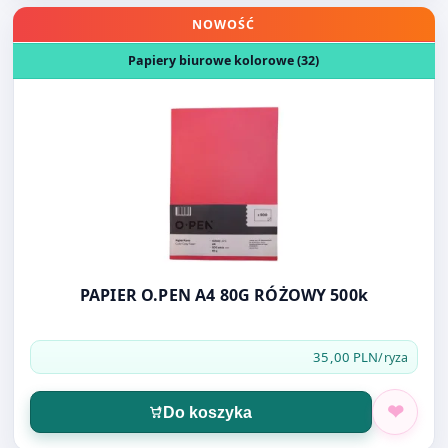
Otwórz produkt: PAPIER O.PEN A4 80G RÓŻOWY 500k
NOWOŚĆ
Papiery biurowe kolorowe (32)
PAPIER O.PEN A4 80G RÓŻOWY 500k
35,00 PLN
/ryza
Do koszyka