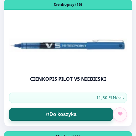
Otwórz produkt: CIENKOPIS PILOT V5 NIEBIESKI
Cienkopisy (16)
CIENKOPIS PILOT V5 NIEBIESKI
11,30 PLN
/szt.
Do koszyka
Otwórz produkt: GRANIT MARKER WODOODPORNY M86