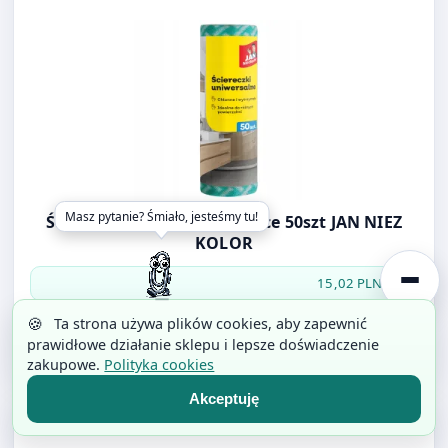
Masz pytanie? Śmiało, jesteśmy tu!
Ściereczki kuchenne na rolce 50szt JAN NIEZ
KOLOR
15,02 PLN
/szt.
🍪
Ta strona używa plików cookies, aby zapewnić
Do koszyka
prawidłowe działanie sklepu i lepsze doświadczenie
zakupowe.
Polityka cookies
Akceptuję
Otwórz produkt: TABLICA KORKOWA 60x90 cm
Tablice (5)