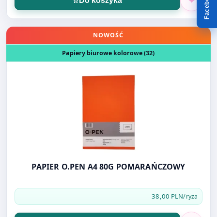
Facebook
Do koszyka
Otwórz produkt: PAPIER O.PEN A4 80G POMARAŃCZOWY
NOWOŚĆ
Papiery biurowe kolorowe (32)
PAPIER O.PEN A4 80G POMARAŃCZOWY
38,00 PLN
/ryza