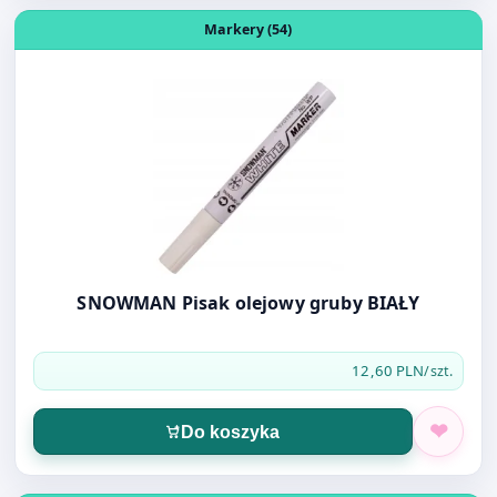
Otwórz produkt: SNOWMAN Pisak olejowy gruby BIAŁY
Markery (54)
SNOWMAN Pisak olejowy gruby BIAŁY
12,60 PLN
/szt.
Do koszyka