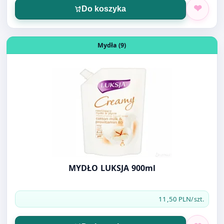
Do koszyka
Otwórz produkt: MYDŁO LUKSJA 900ml
Mydła (9)
MYDŁO LUKSJA 900ml
11,50 PLN
/szt.