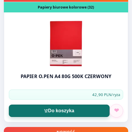
Papiery biurowe kolorowe (32)
PAPIER O.PEN A4 80G 500K CZERWONY
42,90 PLN
/ryza
Do koszyka
Otwórz produkt: PAPIER O.PEN A4 80G JASNOŻÓŁTY 500k