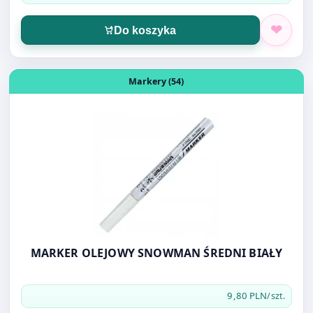
Do koszyka
Otwórz produkt: MARKER OLEJOWY SNOWMAN ŚREDNI B
Markery (54)
MARKER OLEJOWY SNOWMAN ŚREDNI BIAŁY
9,80 PLN
/szt.