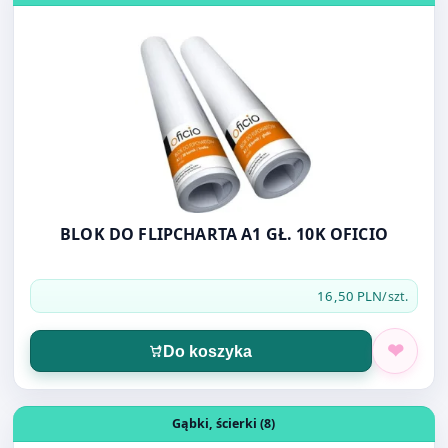
BLOK DO FLIPCHARTA A1 GŁ. 10K OFICIO
16,50 PLN
/szt.
Do koszyka
Otwórz produkt: Ściereczki kuchenne na rolce 50szt JAN
Gąbki, ścierki (8)