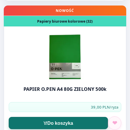
Otwórz produkt: PAPIER O.PEN A4 80G ZIELONY 500k
NOWOŚĆ
Papiery biurowe kolorowe (32)
PAPIER O.PEN A4 80G ZIELONY 500k
39,00 PLN
/ryza
Do koszyka