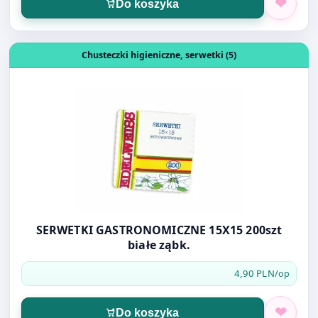
Do koszyka
Otwórz produkt: SERWETKI GASTRONOMICZNE 15X15 200sz
Chusteczki higieniczne, serwetki (5)
SERWETKI GASTRONOMICZNE 15X15 200szt
białe ząbk.
4,90 PLN
/op
Do koszyka