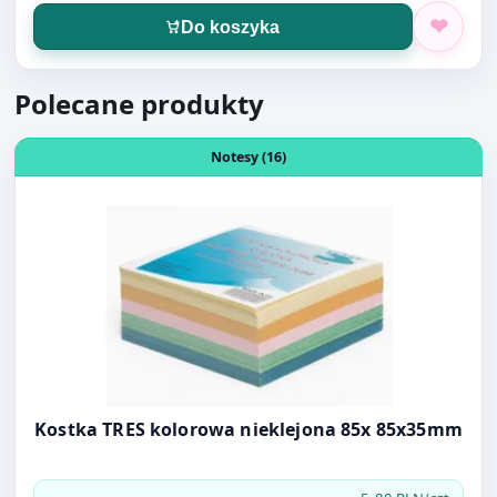
Do koszyka
Polecane produkty
Otwórz produkt: Kostka TRES kolorowa nieklejona 85x 
Notesy (16)
Kostka TRES kolorowa nieklejona 85x 85x35mm