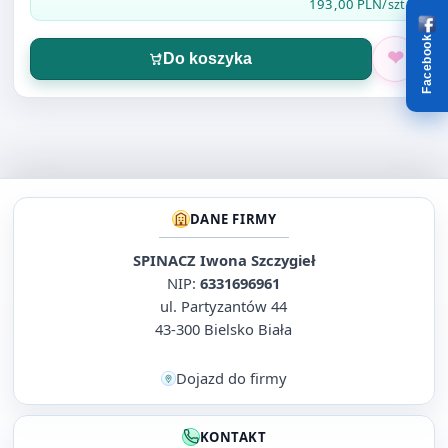
193,00 PLN
/szt.
Facebook
Do koszyka
DANE FIRMY
SPINACZ Iwona Szczygieł
NIP:
6331696961
ul. Partyzantów 44
43-300 Bielsko Biała
Dojazd do firmy
KONTAKT