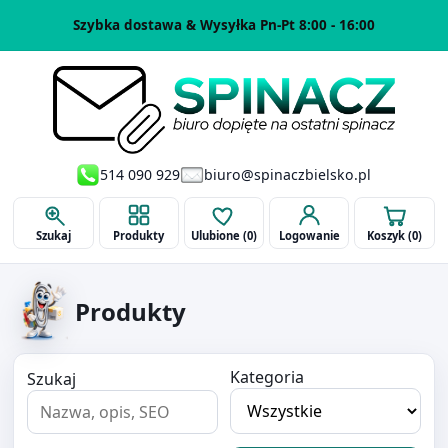
Szybka dostawa & Wysyłka Pn-Pt 8:00 - 16:00
514 090 929
biuro@spinaczbielsko.pl
Szukaj
Produkty
Ulubione (
0
)
Logowanie
Koszyk (
0
)
Produkty
Kategoria
Szukaj