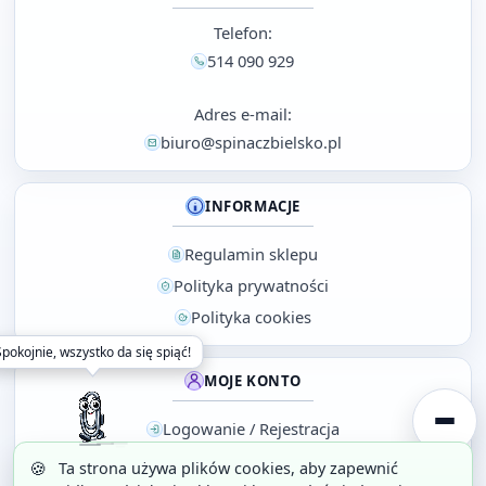
Telefon:
514 090 929
Adres e-mail:
biuro@spinaczbielsko.pl
INFORMACJE
Regulamin sklepu
Polityka prywatności
Polityka cookies
okojnie, wszystko da się spiąć!
MOJE KONTO
Logowanie / Rejestracja
Koszyk
🍪
Ta strona używa plików cookies, aby zapewnić