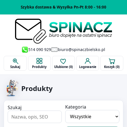
Szybka dostawa & Wysyłka Pn-Pt 8:00 - 16:00
514 090 929
biuro@spinaczbielsko.pl
Szukaj
Produkty
Ulubione (
0
)
Logowanie
Koszyk (
0
)
Produkty
Kategoria
Szukaj