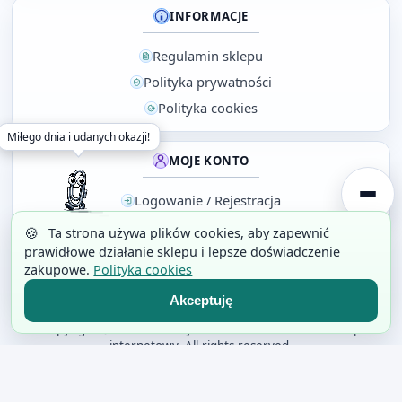
INFORMACJE
Regulamin sklepu
Polityka prywatności
Polityka cookies
Witaj w sklepie :)
MOJE KONTO
Logowanie / Rejestracja
Koszyk
🍪
Ta strona używa plików cookies, aby zapewnić
prawidłowe działanie sklepu i lepsze doświadczenie
Twoje zamówienia
zakupowe.
Polityka cookies
Historia przeglądania
Akceptuję
Copyright © 2019-2026 by SPINACZ Bielsko Biała - Sklep
internetowy. All rights reserved.
Wykonanie sklepu: SklepyAI.pl