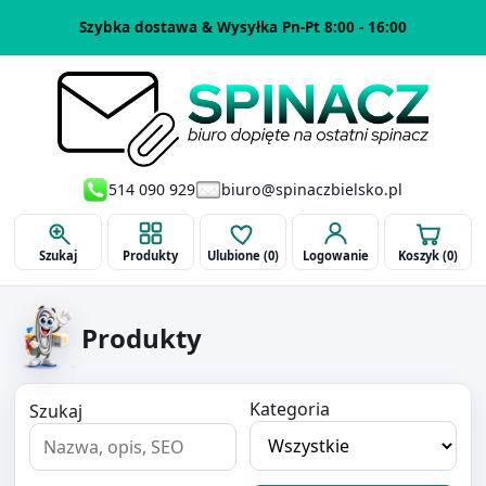
Szybka dostawa & Wysyłka Pn-Pt 8:00 - 16:00
514 090 929
biuro@spinaczbielsko.pl
Szukaj
Produkty
Ulubione (
0
)
Logowanie
Koszyk (
0
)
Produkty
Kategoria
Szukaj