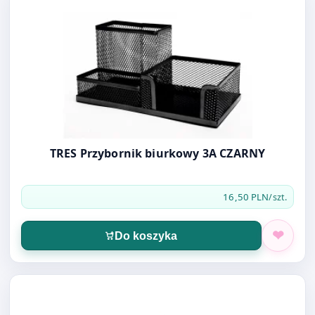
TRES Przybornik biurkowy 3A CZARNY
16,50 PLN
/szt.
Do koszyka
Otwórz produkt: TRES Kubek okrągły duży CZARNY