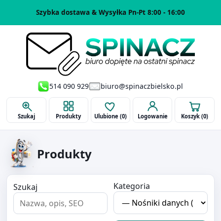
Szybka dostawa & Wysyłka Pn-Pt 8:00 - 16:00
514 090 929
biuro@spinaczbielsko.pl
Szukaj
Produkty
Ulubione (
0
)
Logowanie
Koszyk (
0
)
Produkty
Kategoria
Szukaj