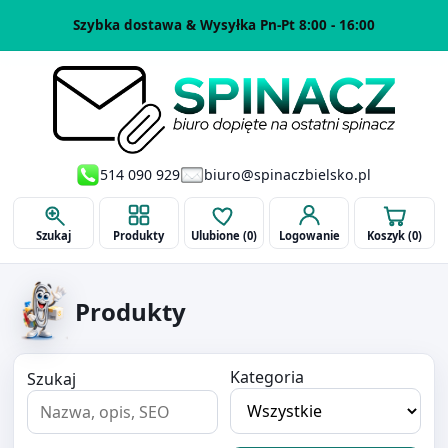
Szybka dostawa & Wysyłka Pn-Pt 8:00 - 16:00
514 090 929
biuro@spinaczbielsko.pl
Szukaj
Produkty
Ulubione (
0
)
Logowanie
Koszyk (
0
)
Produkty
Kategoria
Szukaj