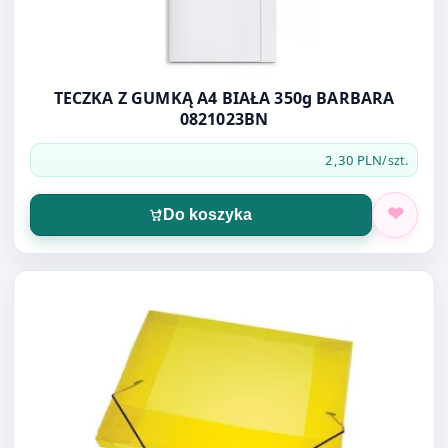
TECZKA Z GUMKĄ A4 BIAŁA 350g BARBARA
0821023BN
2,30 PLN
/szt.
Do koszyka
Otwórz produkt: Teczka z gumką narożną A4 CENTRUM 