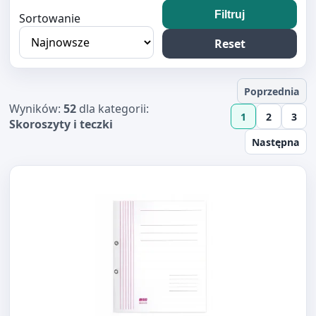
Filtruj
Sortowanie
Reset
Poprzednia
Wyników:
52
dla kategorii:
1
2
3
Skoroszyty i teczki
Następna
Otwórz produkt: SKOROSZYT OCZKOWY 1/1 BIGO NAD