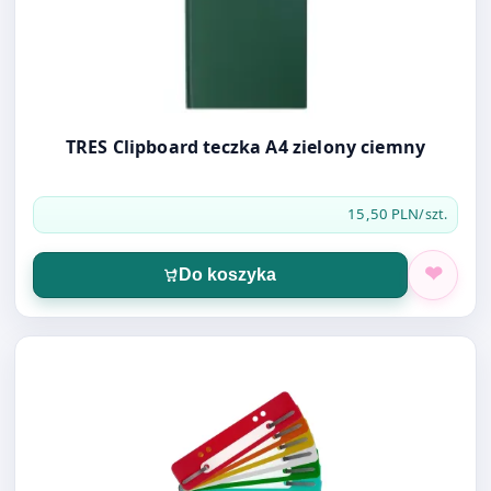
TRES Clipboard teczka A4 zielony ciemny
15,50 PLN
/szt.
Do koszyka
Otwórz produkt: PP wąsy do skoroszytu (25szt)