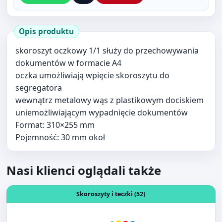
skoroszyt oczkowy 1/1 służy do przechowywania
dokumentów w formacie A4
oczka umożliwiają wpięcie skoroszytu do
segregatora
wewnątrz metalowy wąs z plastikowym dociskiem
uniemożliwiającym wypadnięcie dokumentów
Format: 310×255 mm
Pojemność: 30 mm okoł
Nasi klienci oglądali także
Otwórz produkt: TRES skoroszyt sztywny wpinany A4 PCV
Skoroszyty i teczki (52)