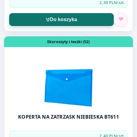
Otwórz produkt: KOPERTA NA ZATRZASK NIEBIESKA BT61
Skoroszyty i teczki (52)
KOPERTA NA ZATRZASK NIEBIESKA BT611
2,40 PLN
/szt.
Do koszyka