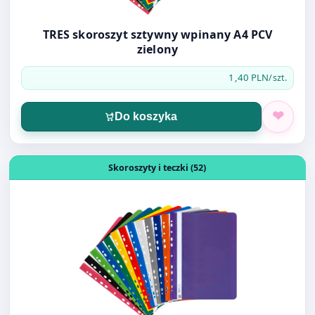
1,40 PLN
/szt.
Do koszyka
Otwórz produkt: TRES skoroszyt sztywny wpinany A4 PCV
Skoroszyty i teczki (52)
TRES skoroszyt sztywny wpinany A4 PCV żółty