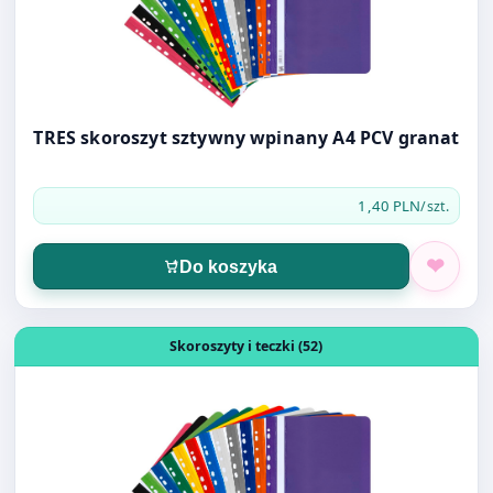
TRES skoroszyt sztywny wpinany A4 PCV granat
1,40 PLN
/szt.
Do koszyka
Otwórz produkt: TRES skoroszyt sztywny wpinany A4 PC
Skoroszyty i teczki (52)