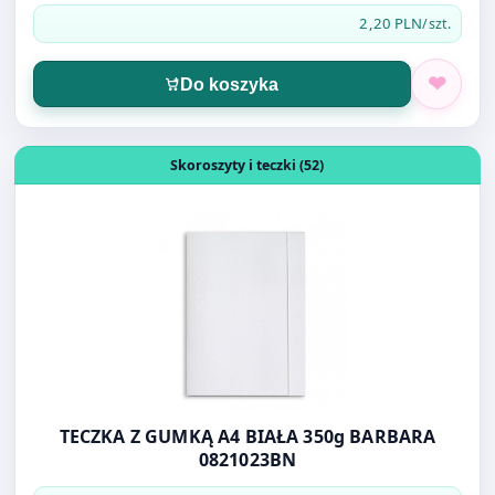
Otwórz produkt: TECZKA Z GUMKĄ A4 BIAŁA 350g BARBA
Skoroszyty i teczki (52)
TECZKA Z GUMKĄ A4 BIAŁA 350g BARBARA
0821023BN
2,30 PLN
/szt.
Do koszyka