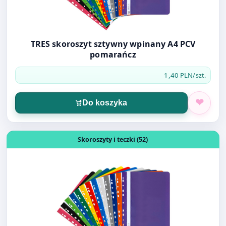
TRES skoroszyt sztywny wpinany A4 PCV
pomarańcz
1,40 PLN
/szt.
Do koszyka
Otwórz produkt: TRES skoroszyt sztywny wpinany A4 PC
Skoroszyty i teczki (52)
TRES skoroszyt sztywny wpinany A4 PCV