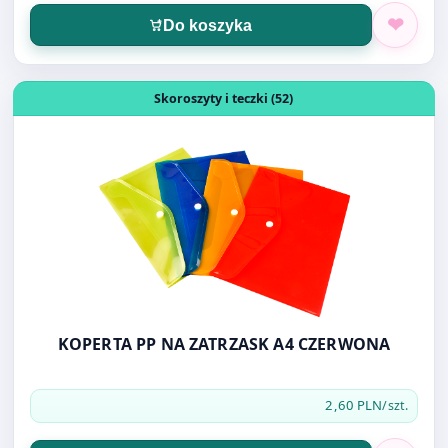
Otwórz produkt: KOPERTA PP NA ZATRZASK A4 CZERWO
Skoroszyty i teczki (52)
KOPERTA PP NA ZATRZASK A4 CZERWONA
2,60 PLN
/szt.
Do koszyka