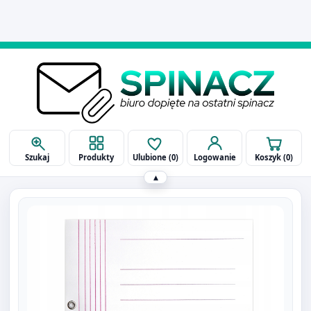
514 090 929
biuro@spinaczbielsko.pl
Szukaj
Produkty
Ulubione (
0
)
Logowanie
Koszyk (
0
)