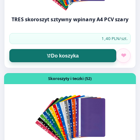
1,40 PLN
/szt.
Do koszyka
Otwórz produkt: TRES skoroszyt sztywny wpinany A4 PCV
Skoroszyty i teczki (52)
TRES skoroszyt sztywny wpinany A4 PCV
zielony