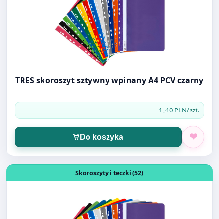
TRES skoroszyt sztywny wpinany A4 PCV czarny
1,40 PLN
/szt.
Do koszyka
Otwórz produkt: TRES skoroszyt sztywny A4 PCV czerwo
Skoroszyty i teczki (52)