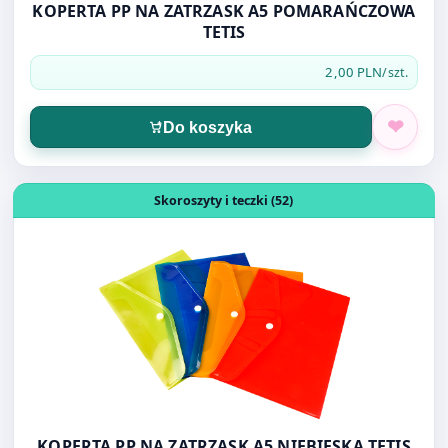
Do koszyka
Otwórz produkt: KOPERTA PP NA ZATRZASK A5 NIEBIESKA
Skoroszyty i teczki (52)
KOPERTA PP NA ZATRZASK A5 NIEBIESKA TETIS
2,00 PLN
/szt.