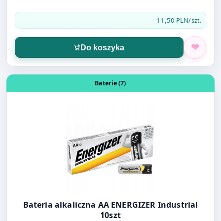
Do koszyka
Otwórz produkt: Bateria alkaliczna AA ENERGIZER Industr
Baterie (7)
Bateria alkaliczna AA ENERGIZER Industrial
10szt
19,00 PLN
/op.