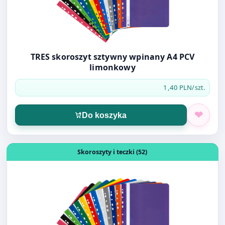
TRES skoroszyt sztywny wpinany A4 PCV
limonkowy
1,40 PLN
/szt.
Do koszyka
Otwórz produkt: TRES skoroszyt sztywny wpinany A4 PCV
Skoroszyty i teczki (52)