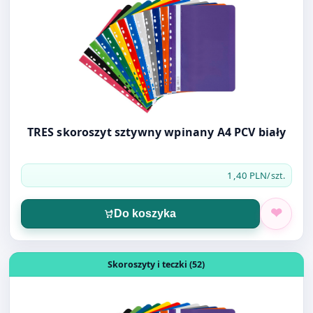
TRES skoroszyt sztywny wpinany A4 PCV biały
1,40 PLN
/szt.
Do koszyka
Otwórz produkt: TRES skoroszyt sztywny wpinany A4 PCV 
Skoroszyty i teczki (52)