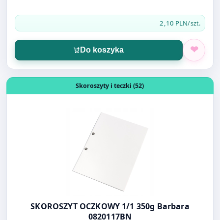
Do koszyka
Otwórz produkt: SKOROSZYT OCZKOWY 1/1 350g Barbar
Skoroszyty i teczki (52)
SKOROSZYT OCZKOWY 1/1 350g Barbara
0820117BN
2,14 PLN
/szt.