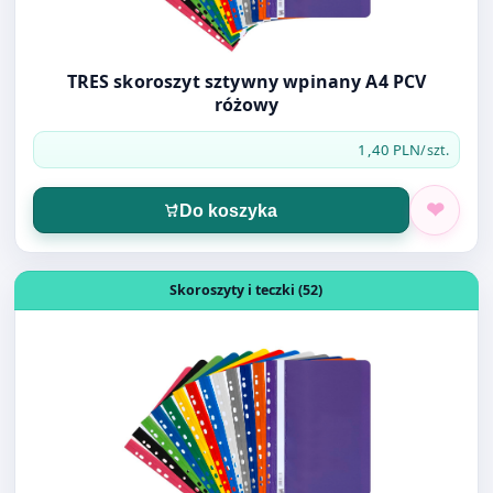
różowy
1,40 PLN
/szt.
Do koszyka
Otwórz produkt: TRES skoroszyt sztywny wpinany A4 PCV
Skoroszyty i teczki (52)
TRES skoroszyt sztywny wpinany A4 PCV szary