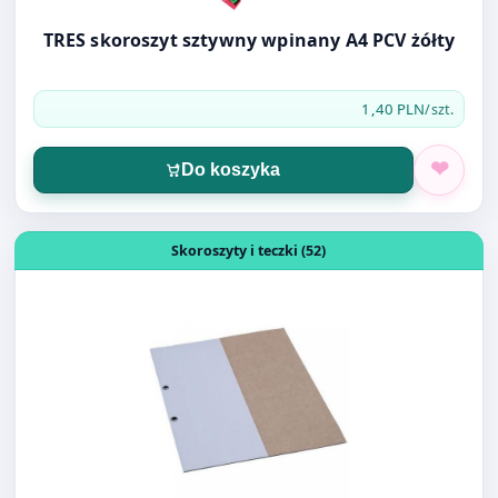
1,40 PLN
/szt.
Do koszyka
Otwórz produkt: SKOROSZYT OCZKOWY 1/2 BARBARA 35
Skoroszyty i teczki (52)
SKOROSZYT OCZKOWY 1/2 BARBARA 350g
0820118BN