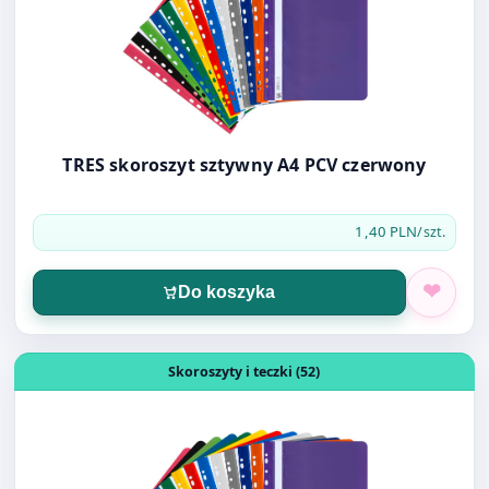
TRES skoroszyt sztywny A4 PCV czerwony
1,40 PLN
/szt.
Do koszyka
Otwórz produkt: TRES skoroszyt sztywny wpinany A4 PCV
Skoroszyty i teczki (52)