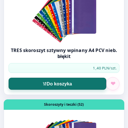
TRES skoroszyt sztywny wpinany A4 PCV nieb.
błękit
1,40 PLN
/szt.
Do koszyka
Otwórz produkt: TRES skoroszyt sztywny wpinany A4 PCV
Skoroszyty i teczki (52)