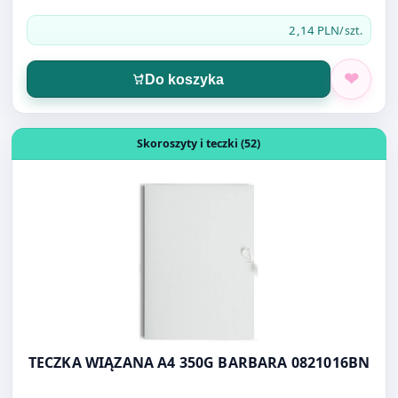
Do koszyka
Otwórz produkt: TECZKA WIĄZANA A4 350G BARBARA 08
Skoroszyty i teczki (52)
TECZKA WIĄZANA A4 350G BARBARA 0821016BN
2,20 PLN
/szt.
Do koszyka