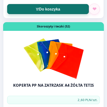
Otwórz produkt: KOPERTA PP NA ZATRZASK A4 ŻÓŁTA TET
Skoroszyty i teczki (52)
KOPERTA PP NA ZATRZASK A4 ŻÓŁTA TETIS
2,60 PLN
/szt.
Do koszyka