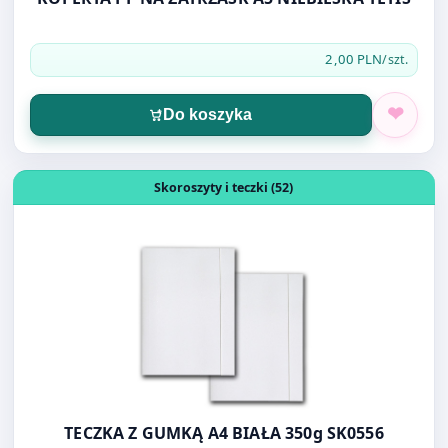
Do koszyka
Otwórz produkt: TECZKA Z GUMKĄ A4 BIAŁA 350g SK0556
Skoroszyty i teczki (52)
TECZKA Z GUMKĄ A4 BIAŁA 350g SK0556
2,10 PLN
/szt.