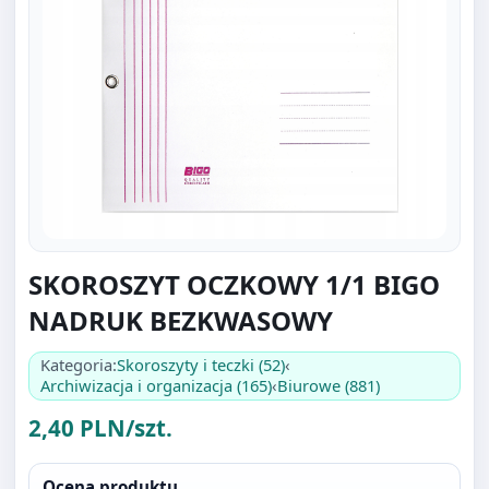
SKOROSZYT OCZKOWY 1/1 BIGO
NADRUK BEZKWASOWY
Kategoria:
Skoroszyty i teczki (52)
‹
Archiwizacja i organizacja (165)
‹
Biurowe (881)
2,40 PLN/szt.
Ocena produktu
Bądź pierwszą osobą która wystawi ocenę.
Oceniać mogą tylko zalogowani klienci.
Zaloguj się
.