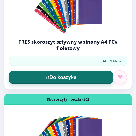
TRES skoroszyt sztywny wpinany A4 PCV
fioletowy
1,40 PLN
/szt.
Do koszyka
Otwórz produkt: TRES skoroszyt sztywny wpinany A4 PCV
Skoroszyty i teczki (52)