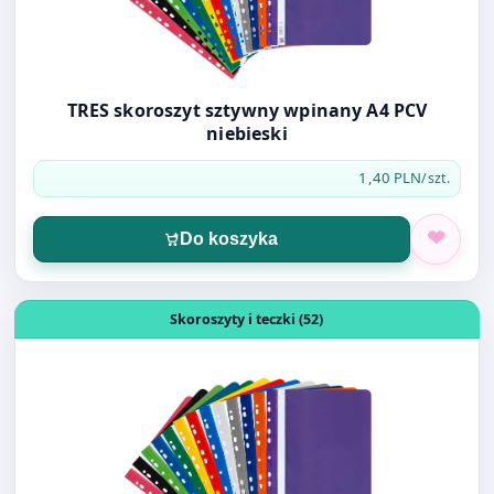
TRES skoroszyt sztywny wpinany A4 PCV
niebieski
1,40 PLN
/szt.
Do koszyka
Otwórz produkt: TRES skoroszyt sztywny wpinany A4 PC
Skoroszyty i teczki (52)