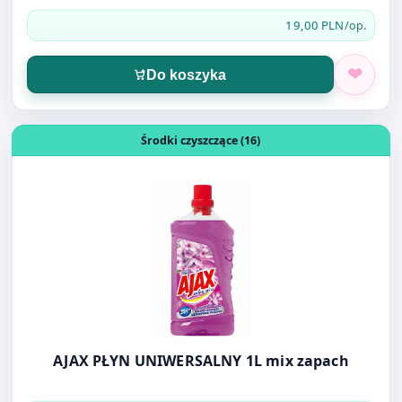
Do koszyka
Otwórz produkt: AJAX PŁYN UNIWERSALNY 1L mix zapach
Środki czyszczące (16)
AJAX PŁYN UNIWERSALNY 1L mix zapach
8,90 PLN
/szt.
Do koszyka