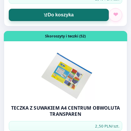
Otwórz produkt: TECZKA Z SUWAKIEM A4 CENTRUM OB
Skoroszyty i teczki (52)
TECZKA Z SUWAKIEM A4 CENTRUM OBWOLUTA
TRANSPAREN
2,50 PLN
/szt.
Do koszyka