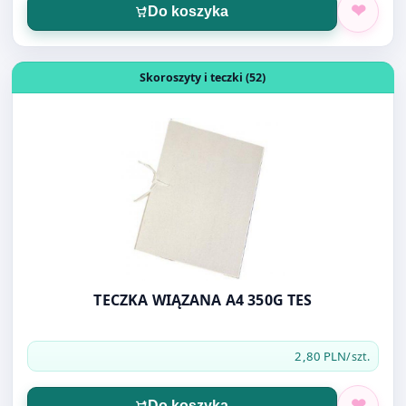
Otwórz produkt: TECZKA WIĄZANA A4 350G TES
Skoroszyty i teczki (52)
TECZKA WIĄZANA A4 350G TES
2,80 PLN
/szt.
Do koszyka
Pokaż więcej produktów