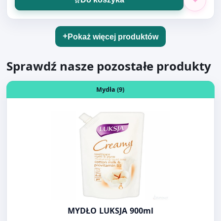
Sprawdź nasze pozostałe produkty
Otwórz produkt: MYDŁO LUKSJA 900ml
Mydła (9)
MYDŁO LUKSJA 900ml
11,50 PLN
/szt.