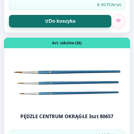
Otwórz produkt: PĘDZLE CENTRUM OKRĄGŁE 3szt 80657
Art. szkolne (26)
PĘDZLE CENTRUM OKRĄGŁE 3szt 80657
4,00 PLN
/op.
Do koszyka