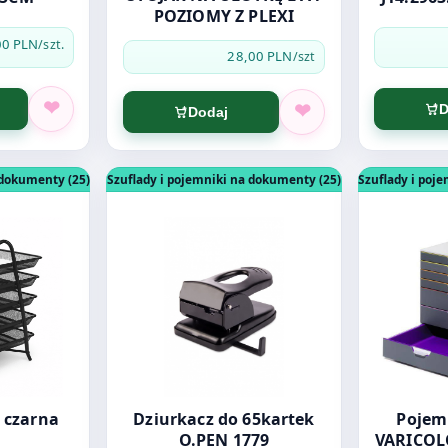
POZIOMY Z PLEXI
00 PLN
/szt.
28,00 PLN
/szt
D
Dodaj
RES Półka 5A czarna
Otwórz produkt: Dziurkacz do 65kartek O.P
Otwórz pro
 dokumenty (25)
Szuflady i pojemniki na dokumenty (25)
Szuflady i poj
 czarna
Dziurkacz do 65kartek
Pojemnik D
O.PEN 1779
VARICOLO