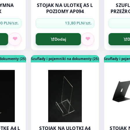
STOJAK NA ULOTKĘ A5 L
SZUFL
X
POZIOMY AP094
PRZEŹRO
00 PLN
13,80 PLN
/szt.
/szt.
Dodaj
D
127 empen
STOJAK NA ULOTKĘ A4 L EKO PION AP254
Otwórz produkt: STOJAK NA ULOTKI A4 PION
Otwórz prod
 dokumenty (25)
Szuflady i pojemniki na dokumenty (25)
Szuflady i poj
TKĘ A4 L
STOJAK NA ULOTKI A4
STOJAK 