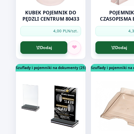
KUBEK POJEMNIK DO
POJEMNIK
PĘDZLI CENTRUM 80433
CZASOPISMA 
BOXY 80MM BI
4,00 PLN
4,
/szt.
Dodaj
Dodaj
Otwórz produkt: STOJAK NA ULOTKĘ A6 PION J14.31
Otwórz produkt: 
Szuflady i pojemniki na dokumenty (25)
Szuflady i pojemniki na