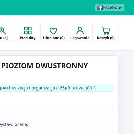
Facebook
zukaj
Produkty
Ulubione (
0
)
Logowanie
Koszyk (
0
)
4 PIOZIOM DWUSTRONNY
)
‹
Archiwizacja i organizacja (165)
‹
Biurowe (881)
ystawi ocenę.
.