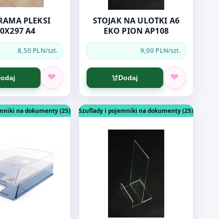
RAMA PLEKSI
STOJAK NA ULOTKI A6
0X297 A4
EKO PION AP108
8,50 PLN
9,00 PLN
/szt.
/szt.
odaj
Dodaj
OZIOMY AP094
dukt: SZUFLADA ESSELTE PRZEŹROCZ.ECO 624355
Otwórz produkt: STOJAK NA ULOTKI 
emniki na dokumenty (25)
Szuflady i pojemniki na dokumenty (25)