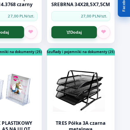
Facebook
ION J14.3768 czarny
SREBRNA 34X28,5X7,5CM
27,00 PLN
27,00 PLN
/szt.
/szt.
odaj
Dodaj
ZIOMY Z PLEXI
dukt: STOJAK PLASTIKOWY J14.2963. A5 NA ULOTKI A5
Otwórz produkt: TRES Półka 3A czar
emniki na dokumenty (25)
Szuflady i pojemniki na dokumenty (25)
K PLASTIKOWY
TRES Półka 3A czarna
3. A5 NA ULOTKI
metalowa