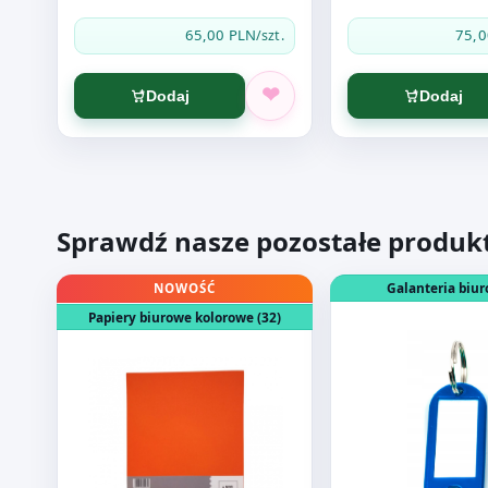
65,00 PLN
75,0
/szt.
Dodaj
Dodaj
Sprawdź nasze pozostałe produk
Otwórz produkt: PAPIER O.PEN A4 80G POMARAŃC
Otwórz produkt: TR
Galanteria biur
NOWOŚĆ
Papiery biurowe kolorowe (32)