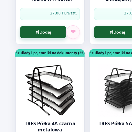
DWUSTRONN. AP052
27,00 PLN
27,
/szt.
Dodaj
Dodaj
Otwórz produkt: TRES Półka 4A czarna metalowa
Otwórz produkt: T
Szuflady i pojemniki na dokumenty (25)
Szuflady i pojemniki na
TRES Półka 4A czarna
TRES Półka 5A
metalowa