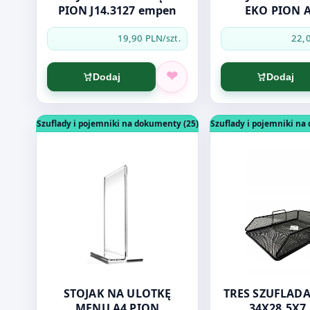
PION J14.3127 empen
EKO PION 
19,90 PLN
22,
/szt.
Dodaj
Dodaj
Otwórz produkt: STOJAK NA ULOTKĘ MENU A4 PI
Otwórz produkt: 
Szuflady i pojemniki na dokumenty (25)
Szuflady i pojemniki na
STOJAK NA ULOTKĘ
TRES SZUFLAD
MENU A4 PION
34X28,5X7