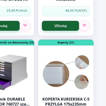
A5
29,90 PLN
48,00 PLN
/szt.
/KPL
odaj
Dodaj
EN 1779
dukt: Pojemnik DURABLE VARICOLOR 760727 szary 7 szufla
Otwórz produkt: KOPERTA KURIERSK
emniki na dokumenty (25)
Koperty (31)
URABLE
KOPERTA KURIERSKA C-5
R 760727 szary
PRZYLGA 175x235mm