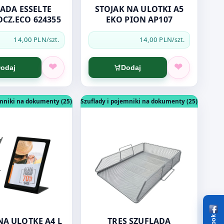
ADA ESSELTE
STOJAK NA ULOTKI A5
CZ.ECO 624355
EKO PION AP107
14,00 PLN
14,00 PLN
/szt.
/szt.
odaj
Dodaj
 AP142
ukt: STOJAK NA ULOTKĘ A4 L PION J14.3768 czarny
Otwórz produkt: TRES SZUFLADA SRE
emniki na dokumenty (25)
Szuflady i pojemniki na dokumenty (25)
NA ULOTKĘ A4 L
TRES SZUFLADA