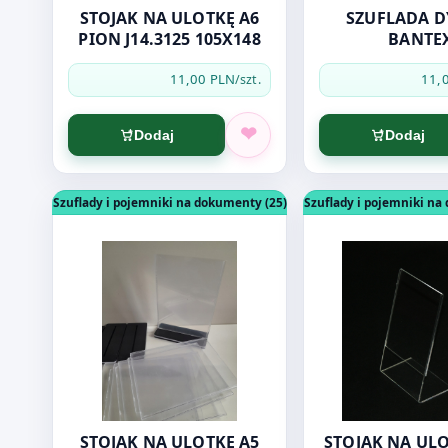
STOJAK NA ULOTKĘ A6
SZUFLADA DYMNA
PION J14.3125 105X148
BANTE
11,00 PLN
11,
/szt.
Dodaj
Dodaj
Otwórz produkt: STOJAK NA ULOTKĘ A5 PION J14.3
Otwórz produkt: 
Szuflady i pojemniki na dokumenty (25)
Szuflady i pojemniki na
STOJAK NA ULOTKĘ A5
STOJAK NA ULO