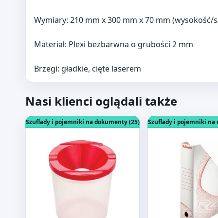
Wymiary: 210 mm x 300 mm x 70 mm (wysokość/s
Materiał: Plexi bezbarwna o grubości 2 mm
Brzegi: gładkie, cięte laserem
Nasi klienci oglądali także
Otwórz produkt: KUBEK POJEMNIK DO PĘDZLI CEN
Otwórz produkt: 
Szuflady i pojemniki na dokumenty (25)
Szuflady i pojemniki na