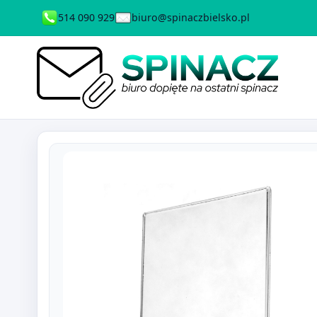
514 090 929
biuro@spinaczbielsko.pl