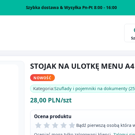
Szybka dostawa & Wysyłka Pn-Pt 8:00 - 16:00
S
STOJAK NA ULOTKĘ MENU A
NOWOŚĆ
Kategoria:
Szuflady i pojemniki na dokumenty (25
28,00 PLN/szt
Ocena produktu
Bądź pierwszą osobą która w
Oceniać mogą tylko zalogowani klienci.
Zaloguj się