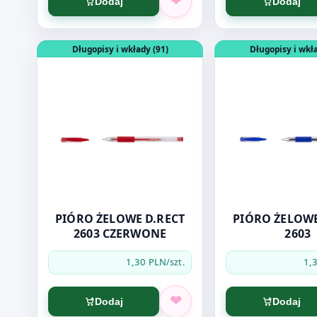
Dodaj
Dodaj
Otwórz produkt: PIÓRO ŻELOWE D.RECT 2603 CZE
Otwórz produkt: 
Długopisy i wkłady (91)
Długopisy i wkła
PIÓRO ŻELOWE D.RECT
PIÓRO ŻELOWE
2603 CZERWONE
2603
1,30 PLN
1,
/szt.
Dodaj
Dodaj