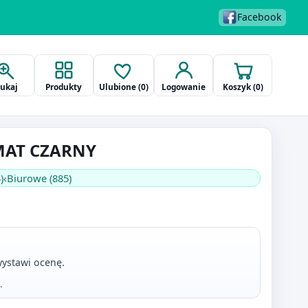
Facebook
zukaj
Produkty
Ulubione (
0
)
Logowanie
Koszyk (
0
)
MAT CZARNY
)
‹
Biurowe (885)
ystawi ocenę.
.