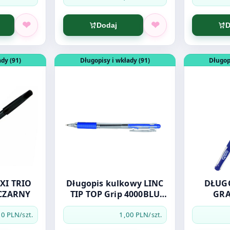
Dodaj
D
 NIEBIESKI
DŁUGOPIS FLEXI TRIO JET PENMATE CZARNY
Otwórz produkt: Długopis kulkowy LINC TIP
Otwórz pro
dy (91)
Długopisy i wkłady (91)
Długop
XI TRIO
Długopis kulkowy LINC
DŁUG
 CZARNY
TIP TOP Grip 4000BLU
GRA
NIEBIES
N
00 PLN
1,00 PLN
/szt.
/szt.