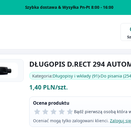
Szybka dostawa & Wysyłka Pn-Pt 8:00 - 16:00
S
DŁUGOPIS D.RECT 294 AUTO
Kategoria:
Długopisy i wkłady (91)
‹
Do pisania (254
1,40 PLN/szt.
Ocena produktu
Bądź pierwszą osobą która w
Oceniać mogą tylko zalogowani klienci.
Zaloguj się