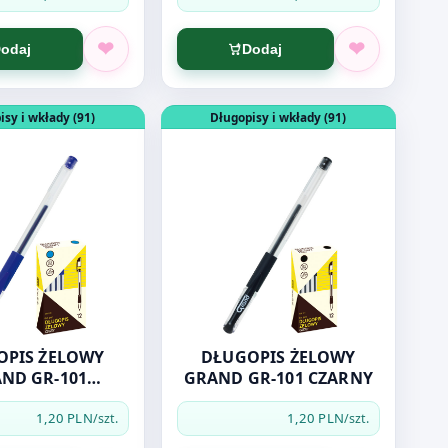
odaj
Dodaj
 TOP Grip 4000BLU NIEBIES
dukt: DŁUGOPIS ŻELOWY GRAND GR-101 NIEBIESKI
Otwórz produkt: DŁUGOPIS ŻELOWY
isy i wkłady (91)
Długopisy i wkłady (91)
OPIS ŻELOWY
DŁUGOPIS ŻELOWY
ND GR-101
GRAND GR-101 CZARNY
IEBIESKI
1,20 PLN
1,20 PLN
/szt.
/szt.