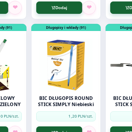
Dodaj
D
1 CZERWONY
DŁUGOPIS ŻELOWY GRAND GR-101 ZIELONY
Otwórz produkt: BIC DŁUGOPIS ROUND STICK
Otwórz pro
dy (91)
Długopisy i wkłady (91)
Długop
ELOWY
BIC DŁUGOPIS ROUND
BIC DŁUGO
 ZIELONY
STICK SIMPLY Niebieski
STICK 
20 PLN
1,20 PLN
/szt.
/szt.