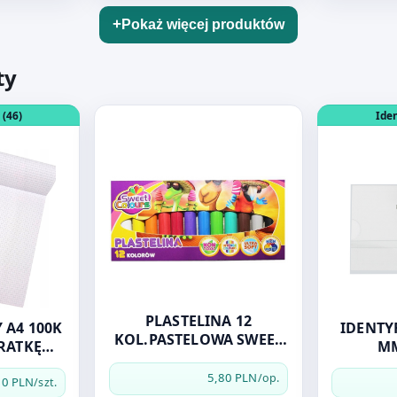
Pokaż więcej produktów
ty
Y
BLOK BIUROWY A4 100K KARTEK W KRATKĘ ESCUELA
Otwórz produkt: PLASTELINA 12 KOL.PAST
Otwórz pro
 (46)
Iden
PLASTELINA 12
 A4 100K
IDENTYFIK
KOL.PASTELOWA SWEET
RATKĘ
MM
COLOURS
A
5,80 PLN
/op.
50 PLN
/szt.