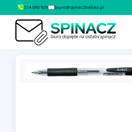
514 090 929
biuro@spinaczbielsko.pl