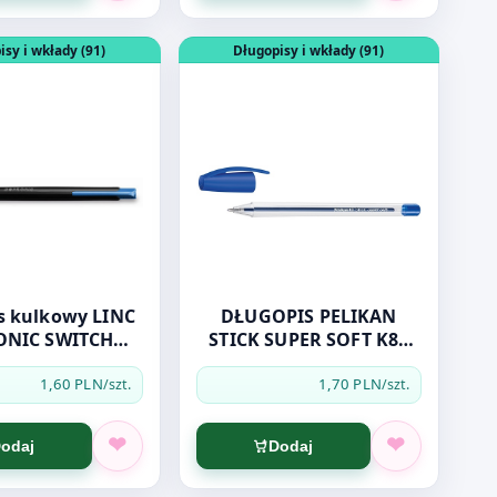
NTONIC SWITCH czarny
dukt: Długopis kulkowy LINC PENTONIC SWITCH niebieski
Otwórz produkt: DŁUGOPIS PELIKAN 
isy i wkłady (91)
Długopisy i wkłady (91)
kulkowy LINC
DŁUGOPIS PELIKAN
ONIC SWITCH
STICK SUPER SOFT K86
iebieski
NIEBIESKI
1,60 PLN
1,70 PLN
/szt.
/szt.
odaj
Dodaj