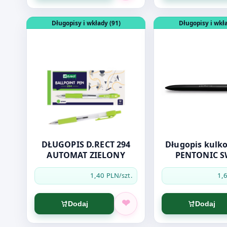
Otwórz produkt: DŁUGOPIS D.RECT 294 AUTOMAT 
Otwórz produkt: 
Długopisy i wkłady (91)
Długopisy i wkła
DŁUGOPIS D.RECT 294
Długopis kulkowy
AUTOMAT ZIELONY
PENTONIC S
czerwo
1,40 PLN
1,
/szt.
Dodaj
Dodaj