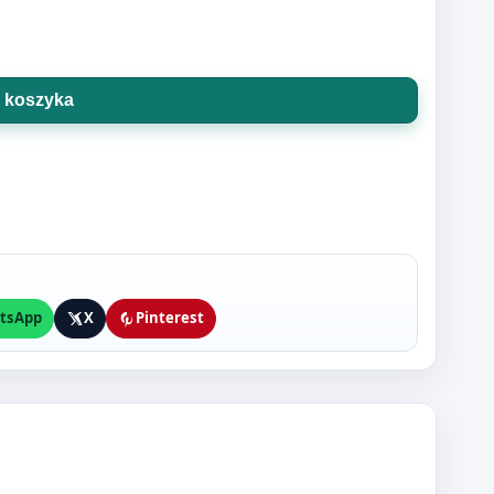
 koszyka
tsApp
X
Pinterest