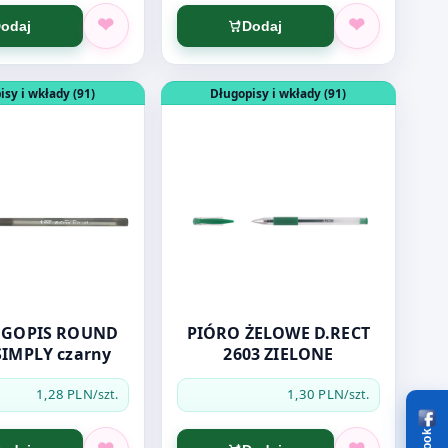
odaj
Dodaj
 SIMPLY Niebieski
dukt: BIC DŁUGOPIS ROUND STICK SIMPLY czarny
Otwórz produkt: PIÓRO ŻELOWE D.RE
isy i wkłady (91)
Długopisy i wkłady (91)
PIS ROUND
PIÓRO ŻELOWE D.RECT
SIMPLY czarny
2603 ZIELONE
1,28 PLN
1,30 PLN
/szt.
/szt.