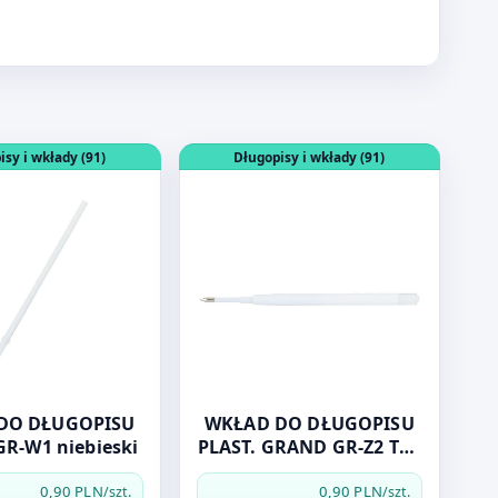
IEBIESKI ANTIBACTERIAL
dukt: WKŁAD DO DŁUGOPISU GRAND GR-W1 niebieski
Otwórz produkt: WKŁAD DO DŁUGOPI
isy i wkłady (91)
Długopisy i wkłady (91)
DO DŁUGOPISU
WKŁAD DO DŁUGOPISU
R-W1 niebieski
PLAST. GRAND GR-Z2 TYP
ZENITH
0,90 PLN
0,90 PLN
/szt.
/szt.