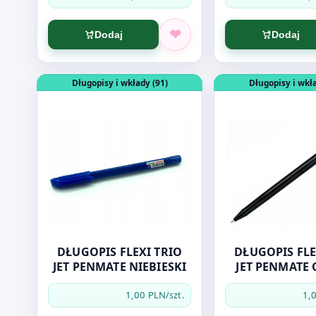
Dodaj
Dodaj
Otwórz produkt: DŁUGOPIS FLEXI TRIO JET PENMATE
Otwórz produkt: 
Długopisy i wkłady (91)
Długopisy i wkła
DŁUGOPIS FLEXI TRIO
DŁUGOPIS FLE
JET PENMATE NIEBIESKI
JET PENMATE
1,00 PLN
1,
/szt.