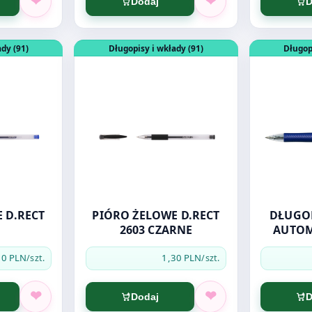
Dodaj
D
RWONE
PIÓRO ŻELOWE D.RECT 2603
Otwórz produkt: PIÓRO ŻELOWE D.RECT 260
Otwórz pro
dy (91)
Długopisy i wkłady (91)
Długop
 D.RECT
PIÓRO ŻELOWE D.RECT
DŁUGOP
2603 CZARNE
AUTOM
30 PLN
1,30 PLN
/szt.
/szt.
Dodaj
D