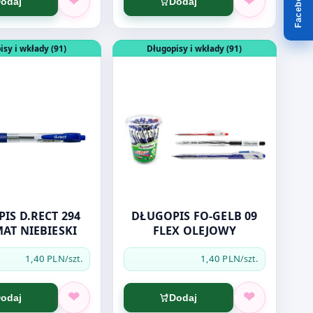
Facebook
odaj
Dodaj
3 CZARNE
dukt: DŁUGOPIS D.RECT 294 AUTOMAT NIEBIESKI
Otwórz produkt: DŁUGOPIS FO-GELB 
isy i wkłady (91)
Długopisy i wkłady (91)
IS D.RECT 294
DŁUGOPIS FO-GELB 09
AT NIEBIESKI
FLEX OLEJOWY
1,40 PLN
1,40 PLN
/szt.
/szt.
odaj
Dodaj