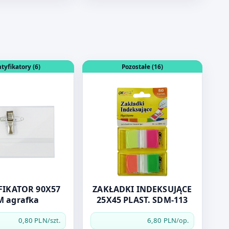
ELOWA SWEET COLOURS
dukt: IDENTYFIKATOR 90X57 MM agrafka
Otwórz produkt: ZAKŁADKI INDEKSUJ
tyfikatory (6)
Pozostałe (16)
ATOR 90X57
ZAKŁADKI INDEKSUJĄCE
 agrafka
25X45 PLAST. SDM-113
0,80 PLN
6,80 PLN
/szt.
/op.