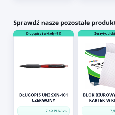
Sprawdź nasze pozostałe produk
Otwórz produkt: DŁUGOPIS UNI SXN-101 CZERWON
Otwórz produkt: 
Długopisy i wkłady (91)
Zeszyty, bloki
DŁUGOPIS UNI SXN-101
BLOK BIUROWY
CZERWONY
KARTEK W K
ESCUEL
7,40 PLN
7,
/szt.