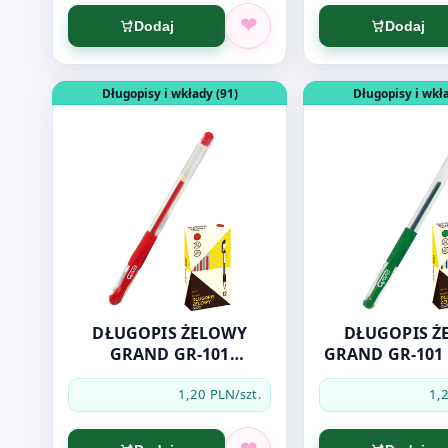
Dodaj
Dodaj
Otwórz produkt: DŁUGOPIS ŻELOWY GRAND GR-10
Otwórz produkt: 
Długopisy i wkłady (91)
Długopisy i wkła
DŁUGOPIS ŻELOWY
DŁUGOPIS Ż
GRAND GR-101
GRAND GR-101
CZERWONY
1,20 PLN
1,
/szt.