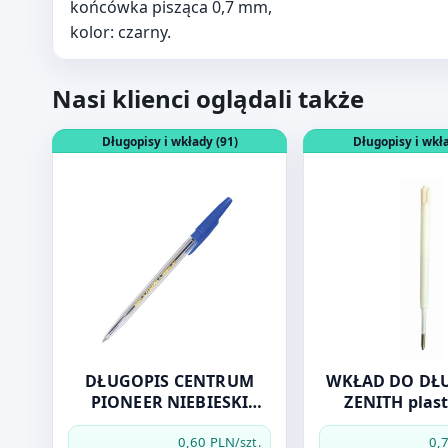
końcówka pisząca 0,7 mm,
kolor: czarny.
Nasi klienci oglądali także
Otwórz produkt: DŁUGOPIS CENTRUM PIONEER NIEB
Otwórz produkt: W
Długopisy i wkłady (91)
Długopisy i wkła
DŁUGOPIS CENTRUM
WKŁAD DO DŁ
PIONEER NIEBIESKI
ZENITH plas
80085
niebies
0,60 PLN
0,
/szt.