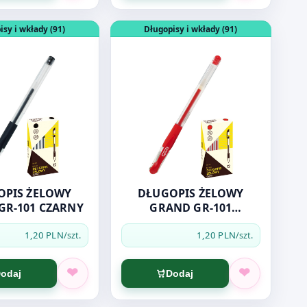
GR-101 NIEBIESKI
dukt: DŁUGOPIS ŻELOWY GRAND GR-101 CZARNY
Otwórz produkt: DŁUGOPIS ŻELOWY
isy i wkłady (91)
Długopisy i wkłady (91)
OPIS ŻELOWY
DŁUGOPIS ŻELOWY
GR-101 CZARNY
GRAND GR-101
CZERWONY
1,20 PLN
1,20 PLN
/szt.
/szt.
odaj
Dodaj