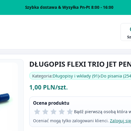
Szybka dostawa & Wysyłka Pn-Pt 8:00 - 16:00
S
DŁUGOPIS FLEXI TRIO JET PE
Kategoria:
Długopisy i wkłady (91)
‹
Do pisania (254
1,00 PLN/szt.
Ocena produktu
Bądź pierwszą osobą która w
Oceniać mogą tylko zalogowani klienci.
Zaloguj się