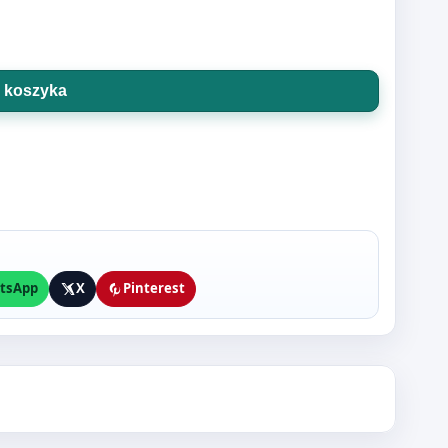
 koszyka
tsApp
X
Pinterest