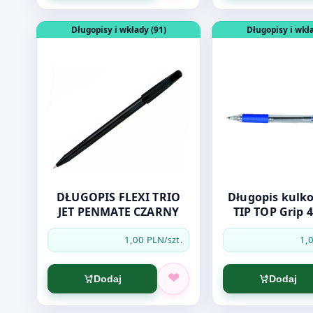
Otwórz produkt: DŁUGOPIS FLEXI TRIO JET PENMAT
Otwórz produkt: D
Długopisy i wkłady (91)
Długopisy i wkła
DŁUGOPIS FLEXI TRIO
Długopis kulk
JET PENMATE CZARNY
TIP TOP Grip 
NIEBIE
1,00 PLN
1,
/szt.
Dodaj
Dodaj