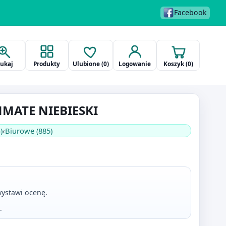
Facebook
zukaj
Produkty
Ulubione (
0
)
Logowanie
Koszyk (
0
)
NMATE NIEBIESKI
)
‹
Biurowe (885)
ystawi ocenę.
.