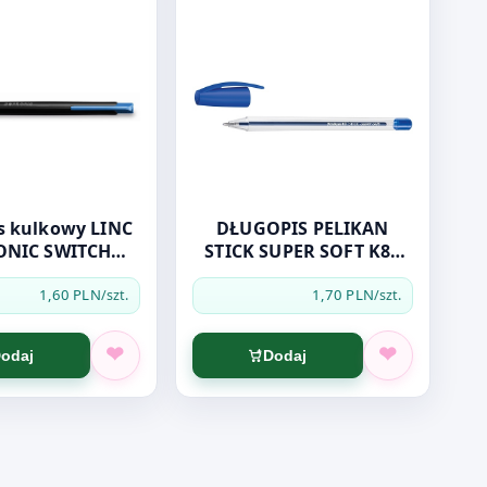
kulkowy LINC
DŁUGOPIS PELIKAN
ONIC SWITCH
STICK SUPER SOFT K86
iebieski
NIEBIESKI
1,60 PLN
1,70 PLN
/szt.
/szt.
odaj
Dodaj