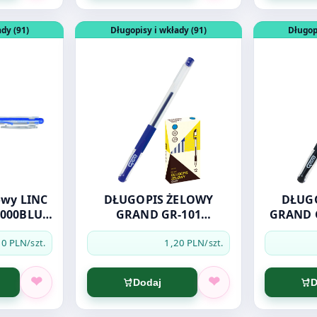
E CZARNY
ługopis kulkowy LINC TIP TOP Grip 4000BLU NIEBIES
Otwórz produkt: DŁUGOPIS ŻELOWY GRAND 
Otwórz pro
dy (91)
Długopisy i wkłady (91)
Długop
owy LINC
DŁUGOPIS ŻELOWY
DŁUG
4000BLU
GRAND GR-101
GRAND 
S
NIEBIESKI
00 PLN
1,20 PLN
/szt.
/szt.
Dodaj
D