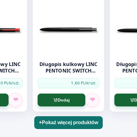
 LINC
Długopis kulkowy LINC
Długopis 
WITCH
PENTONIC SWITCH
PENT
ny
czarny
n
60 PLN
1,60 PLN
/szt.
/szt.
Dodaj
D
Pokaż więcej produktów