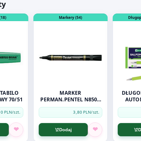
ty
ZAKREŚLACZ STABILO BOSS TURKUSOWY 70/51
Otwórz produkt: MARKER PERMAN.PENTEL N
Otwórz pro
(18)
Markery (54)
Długop
STABILO
MARKER
DŁUGOP
WY 70/51
PERMAN.PENTEL N850A
AUTO
CZARNY OKR.
70 PLN
3,80 PLN
/szt.
/szt.
Dodaj
D