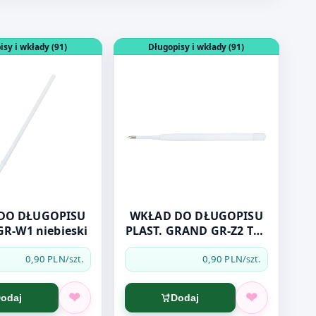
IEBIESKI ANTIBACTERIAL
dukt: WKŁAD DO DŁUGOPISU GRAND GR-W1 niebieski
Otwórz produkt: WKŁAD DO DŁUGOPI
isy i wkłady (91)
Długopisy i wkłady (91)
DO DŁUGOPISU
WKŁAD DO DŁUGOPISU
R-W1 niebieski
PLAST. GRAND GR-Z2 TYP
ZENITH
0,90 PLN
0,90 PLN
/szt.
/szt.
odaj
Dodaj