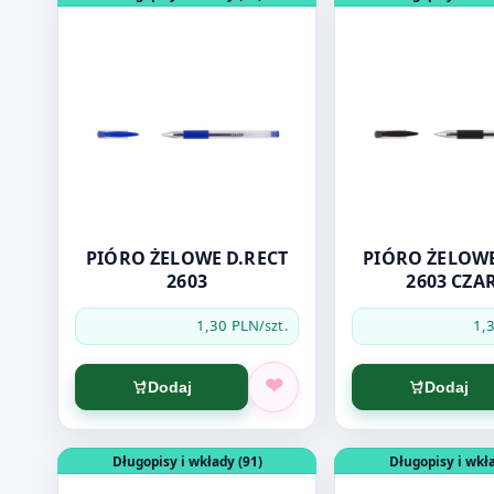
PIÓRO ŻELOWE D.RECT
PIÓRO ŻELOWE
2603
2603 CZA
1,30 PLN
1,
/szt.
Dodaj
Dodaj
Otwórz produkt: DŁUGOPIS D.RECT 294 AUTOMAT 
Otwórz produkt: 
Długopisy i wkłady (91)
Długopisy i wkła