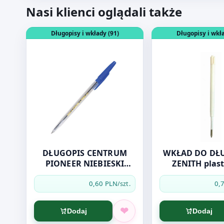
Nasi klienci oglądali także
Otwórz produkt: DŁUGOPIS CENTRUM PIONEER NIEB
Otwórz produkt: W
Długopisy i wkłady (91)
Długopisy i wkła
DŁUGOPIS CENTRUM
WKŁAD DO DŁ
PIONEER NIEBIESKI
ZENITH plas
80085
niebies
0,60 PLN
0,
/szt.
Dodaj
Dodaj