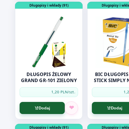
Otwórz produkt: DŁUGOPIS ŻELOWY GRAND GR-101
Otwórz produkt: B
Długopisy i wkłady (91)
Długopisy i wkła
DŁUGOPIS ŻELOWY
BIC DŁUGOPIS ROUN
GRAND GR-101 ZIELONY
STICK SIMPLY N
1,20 PLN
1,
/szt.
Dodaj
Dodaj
Otwórz produkt: PIÓRO ŻELOWE D.RECT 2603
Otwórz produkt: 
Długopisy i wkłady (91)
Długopisy i wkła