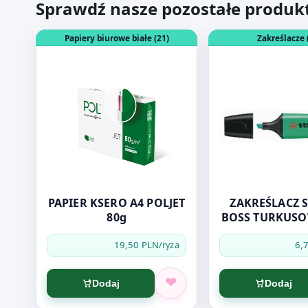
Sprawdź nasze pozostałe produk
Otwórz produkt: PAPIER KSERO A4 POLJET 80g
Otwórz produkt: 
Papiery biurowe białe (21)
Zakreślacze 
PAPIER KSERO A4 POLJET
ZAKREŚLACZ 
80g
BOSS TURKUSO
19,50 PLN
6,
/ryza
Dodaj
Dodaj