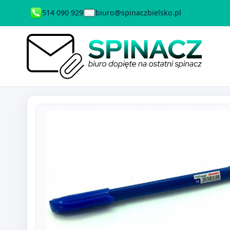
514 090 929
biuro@spinaczbielsko.pl