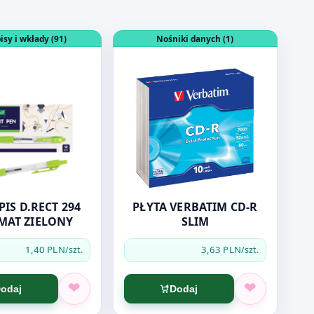
850A CZARNY OKR.
dukt: DŁUGOPIS D.RECT 294 AUTOMAT ZIELONY
Otwórz produkt: PŁYTA VERBATIM CD
isy i wkłady (91)
Nośniki danych (1)
IS D.RECT 294
PŁYTA VERBATIM CD-R
MAT ZIELONY
SLIM
1,40 PLN
3,63 PLN
/szt.
/szt.
odaj
Dodaj