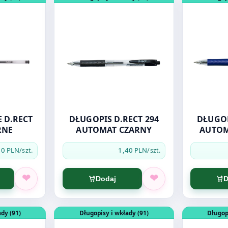
 D.RECT
DŁUGOPIS D.RECT 294
DŁUGOP
RNE
AUTOMAT CZARNY
AUTOM
30 PLN
1,40 PLN
/szt.
/szt.
Dodaj
D
ZIELONY
Długopis kulkowy LINC PENTONIC SWITCH czerwony
Otwórz produkt: Długopis kulkowy LINC PE
Otwórz pro
dy (91)
Długopisy i wkłady (91)
Długop