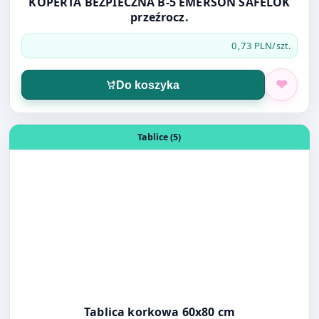
Do koszyka
Otwórz produkt: Tablica korkowa 60x80 cm
Tablice (5)
Tablica korkowa 60x80 cm
49,00 PLN
/szt.