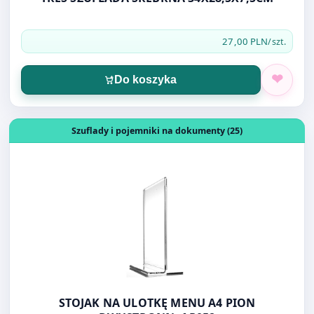
Do koszyka
Otwórz produkt: STOJAK NA ULOTKĘ MENU A4 PION DW
Szuflady i pojemniki na dokumenty (25)
STOJAK NA ULOTKĘ MENU A4 PION
DWUSTRONN. AP052
27,00 PLN
/szt.