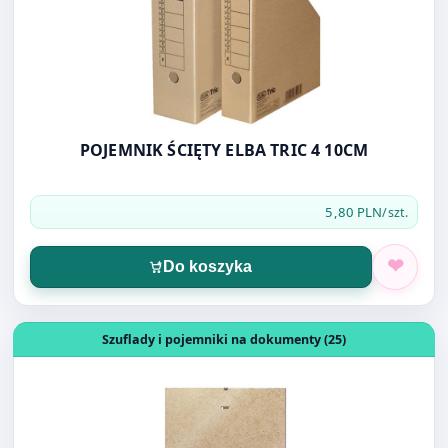
POJEMNIK ŚCIĘTY ELBA TRIC 4 10CM
5,80 PLN
/szt.
Do koszyka
Otwórz produkt: ANTYRAMA PLEKSI 210X297 A4
Szuflady i pojemniki na dokumenty (25)