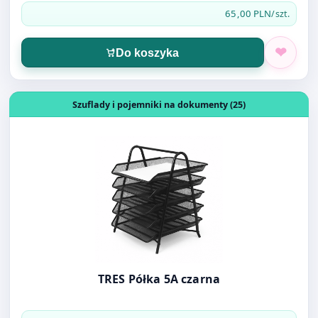
Otwórz produkt: TRES Półka 5A czarna
Szuflady i pojemniki na dokumenty (25)
TRES Półka 5A czarna
75,00 PLN
/KPL
Do koszyka