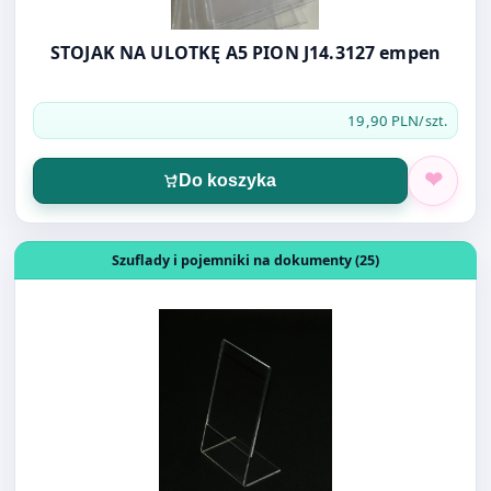
19,90 PLN
/szt.
Do koszyka
Otwórz produkt: STOJAK NA ULOTKĘ A4 L EKO PION AP25
Szuflady i pojemniki na dokumenty (25)
STOJAK NA ULOTKĘ A4 L EKO PION AP254