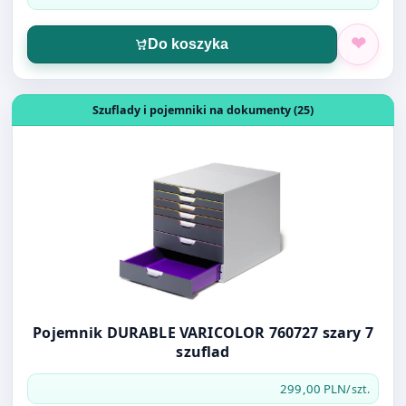
Otwórz produkt: Pojemnik DURABLE VARICOLOR 760727 sz
Szuflady i pojemniki na dokumenty (25)
Pojemnik DURABLE VARICOLOR 760727 szary 7
szuflad
299,00 PLN
/szt.
Do koszyka