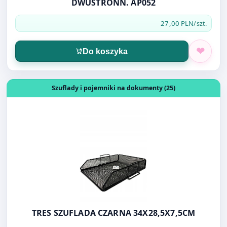
Do koszyka
Otwórz produkt: TRES SZUFLADA CZARNA 34X28,5X7,5CM
Szuflady i pojemniki na dokumenty (25)
TRES SZUFLADA CZARNA 34X28,5X7,5CM
27,00 PLN
/szt.
Do koszyka