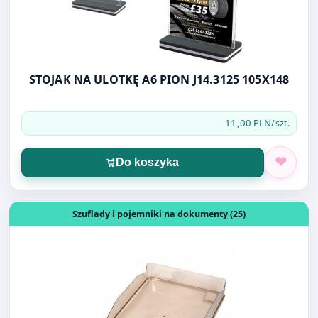
STOJAK NA ULOTKĘ A6 PION J14.3125 105X148
11,00 PLN
/szt.
Do koszyka
Otwórz produkt: SZUFLADA DYMNA BANTEX
Szuflady i pojemniki na dokumenty (25)