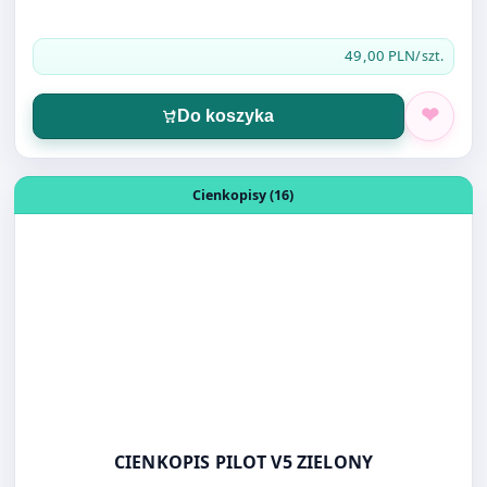
Do koszyka
Otwórz produkt: CIENKOPIS PILOT V5 ZIELONY
Cienkopisy (16)
CIENKOPIS PILOT V5 ZIELONY
11,00 PLN
/szt.