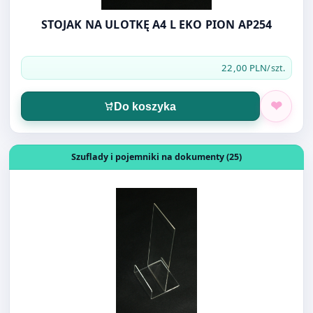
22,00 PLN
/szt.
Do koszyka
Otwórz produkt: STOJAK NA ULOTKI A4 PION AP142
Szuflady i pojemniki na dokumenty (25)
STOJAK NA ULOTKI A4 PION AP142
26,00 PLN
/szt.