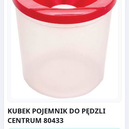
KUBEK POJEMNIK DO PĘDZLI
CENTRUM 80433
Kategoria:
Szuflady i pojemniki na dokumenty (25)
‹
Archiwizacja i organizacja (166)
‹
Biurowe (885)
4,00 PLN/szt.