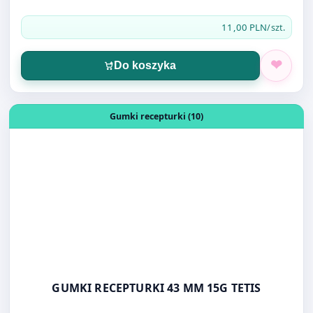
Do koszyka
Otwórz produkt: GUMKI RECEPTURKI 43 MM 15G TETIS
Gumki recepturki (10)
GUMKI RECEPTURKI 43 MM 15G TETIS
3,00 PLN
/szt.
Do koszyka