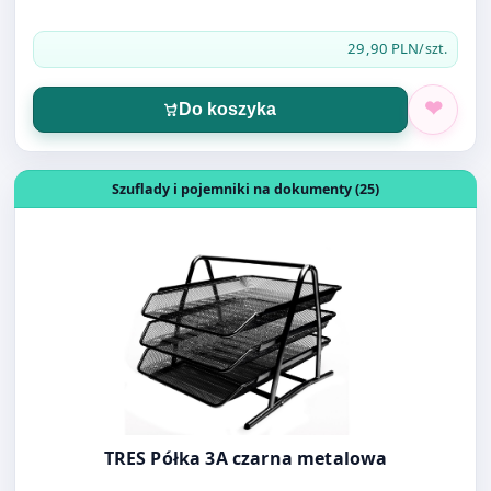
Do koszyka
Otwórz produkt: TRES Półka 3A czarna metalowa
Szuflady i pojemniki na dokumenty (25)
TRES Półka 3A czarna metalowa
48,00 PLN
/KPL
Do koszyka