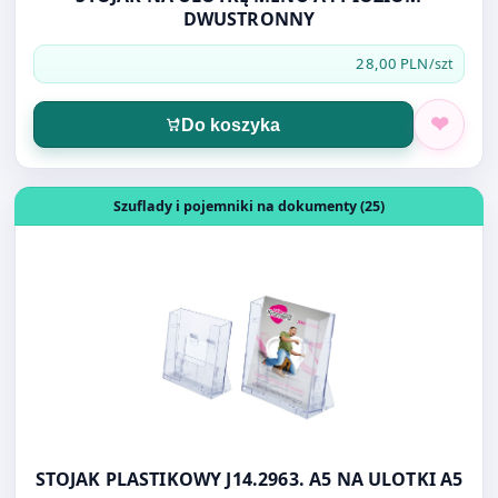
Do koszyka
Otwórz produkt: STOJAK PLASTIKOWY J14.2963. A5 NA UL
Szuflady i pojemniki na dokumenty (25)
STOJAK PLASTIKOWY J14.2963. A5 NA ULOTKI A5
29,90 PLN
/szt.