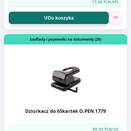
Otwórz produkt: Dziurkacz do 65kartek O.PEN 1779
Szuflady i pojemniki na dokumenty (25)
Dziurkacz do 65kartek O.PEN 1779
89,00 PLN
/szt.
Do koszyka