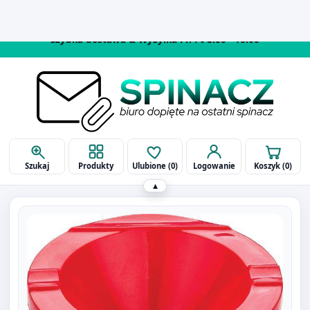
514 090 929
biuro@spinaczbielsko.pl
Szukaj
Produkty
Ulubione (
0
)
Logowanie
Koszyk (
0
)