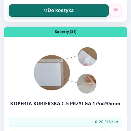
Otwórz produkt: KOPERTA KURIERSKA C-5 PRZYLGA 175
Koperty (31)
KOPERTA KURIERSKA C-5 PRZYLGA 175x235mm
0,20 PLN
/szt.
Do koszyka