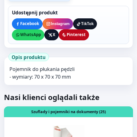
WhatsApp
X
Pinterest
Opis produktu
Pojemnik do płukania pędzli
- wymiary: 70 x 70 x 70 mm
Nasi klienci oglądali także
Otwórz produkt: POJEMNIK NA CZASOPISMA ESSELTE BO
Szuflady i pojemniki na dokumenty (25)