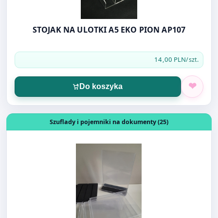
14,00 PLN
/szt.
Do koszyka
Otwórz produkt: STOJAK NA ULOTKĘ A5 PION J14.3127 e
Szuflady i pojemniki na dokumenty (25)
STOJAK NA ULOTKĘ A5 PION J14.3127 empen