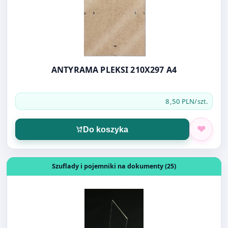
ANTYRAMA PLEKSI 210X297 A4
8,50 PLN
/szt.
Do koszyka
Otwórz produkt: STOJAK NA ULOTKI A6 EKO PION AP108
Szuflady i pojemniki na dokumenty (25)