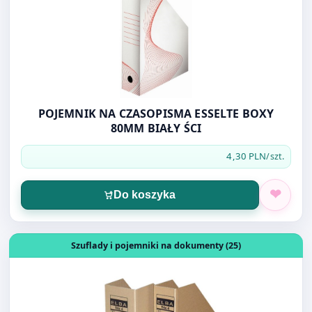
POJEMNIK NA CZASOPISMA ESSELTE BOXY
80MM BIAŁY ŚCI
4,30 PLN
/szt.
Do koszyka
Otwórz produkt: POJEMNIK ŚCIĘTY ELBA TRIC 4 10CM
Szuflady i pojemniki na dokumenty (25)