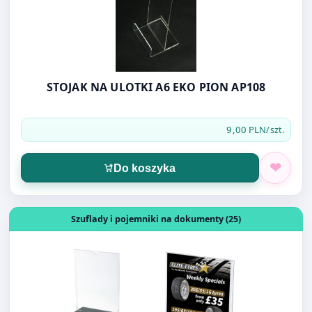
STOJAK NA ULOTKI A6 EKO PION AP108
9,00 PLN
/szt.
Do koszyka
Otwórz produkt: STOJAK NA ULOTKĘ A6 PION J14.3125 1
Szuflady i pojemniki na dokumenty (25)