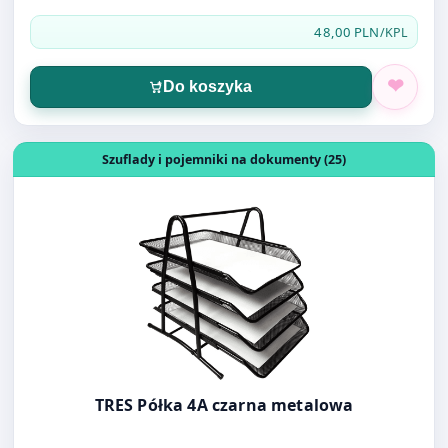
Otwórz produkt: TRES Półka 4A czarna metalowa
Szuflady i pojemniki na dokumenty (25)
TRES Półka 4A czarna metalowa
65,00 PLN
/szt.
Do koszyka