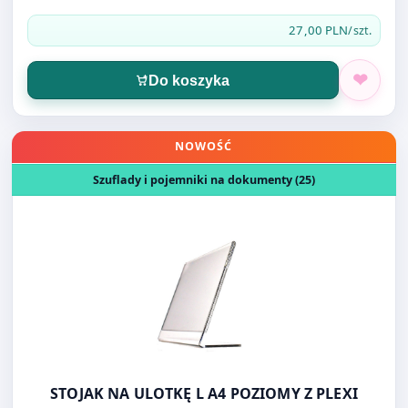
Otwórz produkt: STOJAK NA ULOTKĘ L A4 POZIOMY Z PLE
NOWOŚĆ
Szuflady i pojemniki na dokumenty (25)
STOJAK NA ULOTKĘ L A4 POZIOMY Z PLEXI
28,00 PLN
/szt