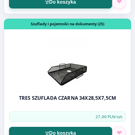
Otwórz produkt: TRES SZUFLADA CZARNA 34X28,5X7,5CM
Szuflady i pojemniki na dokumenty (25)
TRES SZUFLADA CZARNA 34X28,5X7,5CM
27,00 PLN
/szt.
Do koszyka