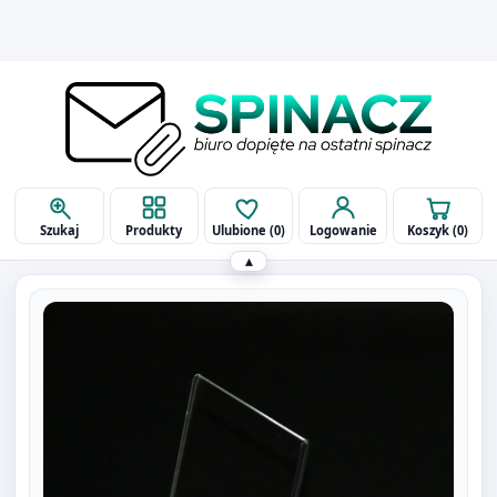
514 090 929
biuro@spinaczbielsko.pl
Szukaj
Produkty
Ulubione (
0
)
Logowanie
Koszyk (
0
)