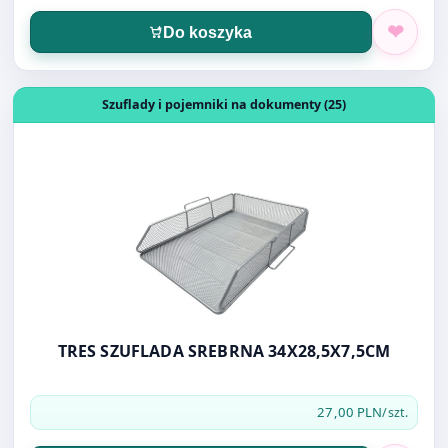
Do koszyka
Otwórz produkt: TRES SZUFLADA SREBRNA 34X28,5X7,5C
Szuflady i pojemniki na dokumenty (25)
TRES SZUFLADA SREBRNA 34X28,5X7,5CM
27,00 PLN
/szt.
Do koszyka