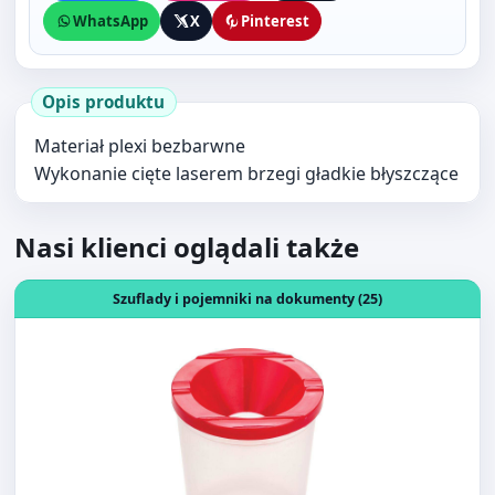
Opis produktu
Materiał plexi bezbarwne
Wykonanie cięte laserem brzegi gładkie błyszczące
Nasi klienci oglądali także
Otwórz produkt: KUBEK POJEMNIK DO PĘDZLI CENTRUM
Szuflady i pojemniki na dokumenty (25)