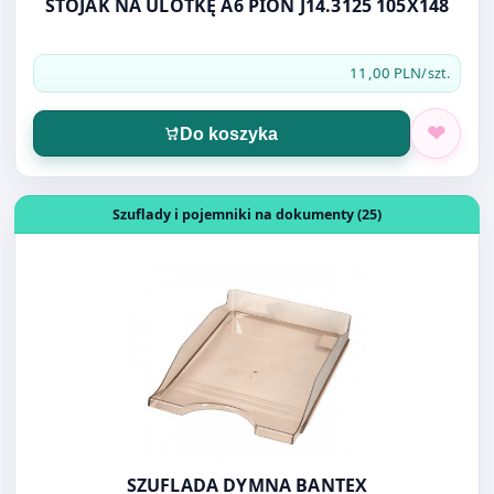
11,00 PLN
/szt.
Do koszyka
Otwórz produkt: SZUFLADA DYMNA BANTEX
Szuflady i pojemniki na dokumenty (25)
SZUFLADA DYMNA BANTEX