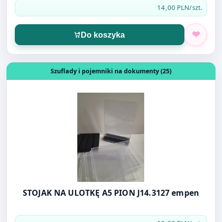
Do koszyka
Otwórz produkt: STOJAK NA ULOTKĘ A5 PION J14.3127 e
Szuflady i pojemniki na dokumenty (25)
STOJAK NA ULOTKĘ A5 PION J14.3127 empen
19,90 PLN
/szt.