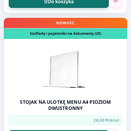
Otwórz produkt: STOJAK NA ULOTKĘ MENU A4 PIOZIO
NOWOŚĆ
Szuflady i pojemniki na dokumenty (25)
STOJAK NA ULOTKĘ MENU A4 PIOZIOM
DWUSTRONNY
28,00 PLN
/szt
Do koszyka