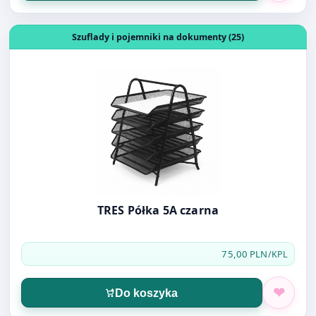
Otwórz produkt: TRES Półka 5A czarna
Szuflady i pojemniki na dokumenty (25)
TRES Półka 5A czarna
75,00 PLN
/KPL
Do koszyka