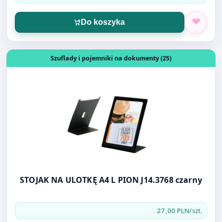
Do koszyka
Otwórz produkt: STOJAK NA ULOTKĘ A4 L PION J14.3768 
Szuflady i pojemniki na dokumenty (25)
STOJAK NA ULOTKĘ A4 L PION J14.3768 czarny
27,00 PLN
/szt.