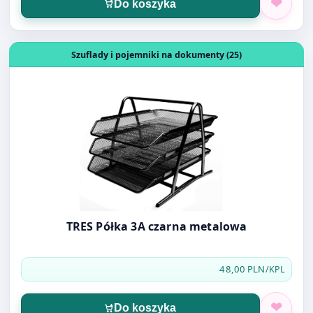
Otwórz produkt: TRES Półka 3A czarna metalowa
Szuflady i pojemniki na dokumenty (25)
TRES Półka 3A czarna metalowa
48,00 PLN
/KPL
Do koszyka