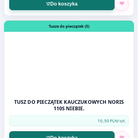
Otwórz produkt: TUSZ DO PIECZĄTEK KAUCZUKOWYCH NO
Tusze do pieczątek (5)
TUSZ DO PIECZĄTEK KAUCZUKOWYCH NORIS
110S NIEBIE.
10,50 PLN
/szt.
Do koszyka