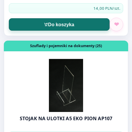
14,00 PLN
/szt.
Do koszyka
Otwórz produkt: STOJAK NA ULOTKI A5 EKO PION AP107
Szuflady i pojemniki na dokumenty (25)
STOJAK NA ULOTKI A5 EKO PION AP107
14,00 PLN
/szt.