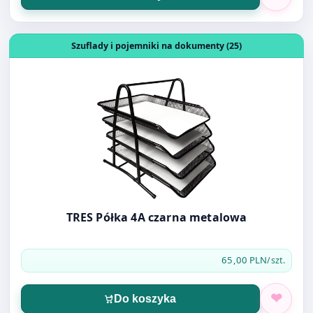
Otwórz produkt: TRES Półka 4A czarna metalowa
Szuflady i pojemniki na dokumenty (25)
TRES Półka 4A czarna metalowa
65,00 PLN
/szt.
Do koszyka