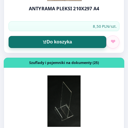
ANTYRAMA PLEKSI 210X297 A4
8,50 PLN
/szt.
Do koszyka
Otwórz produkt: STOJAK NA ULOTKI A6 EKO PION AP108
Szuflady i pojemniki na dokumenty (25)
STOJAK NA ULOTKI A6 EKO PION AP108