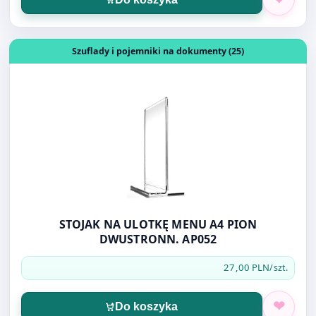
Otwórz produkt: STOJAK NA ULOTKĘ MENU A4 PION DW
Szuflady i pojemniki na dokumenty (25)
STOJAK NA ULOTKĘ MENU A4 PION
DWUSTRONN. AP052
27,00 PLN
/szt.
Do koszyka