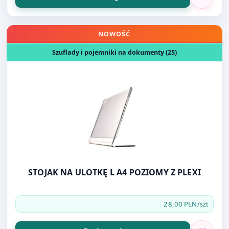
Otwórz produkt: STOJAK NA ULOTKĘ L A4 POZIOMY Z PLE
NOWOŚĆ
Szuflady i pojemniki na dokumenty (25)
STOJAK NA ULOTKĘ L A4 POZIOMY Z PLEXI
28,00 PLN
/szt
Do koszyka