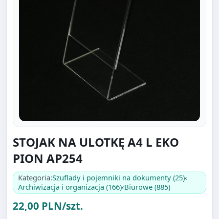
STOJAK NA ULOTKĘ A4 L EKO
PION AP254
Kategoria:
Szuflady i pojemniki na dokumenty (25)
‹
Archiwizacja i organizacja (166)
‹
Biurowe (885)
22,00 PLN/szt.