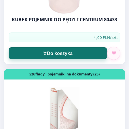
KUBEK POJEMNIK DO PĘDZLI CENTRUM 80433
4,00 PLN
/szt.
Do koszyka
Otwórz produkt: POJEMNIK NA CZASOPISMA ESSELTE BO
Szuflady i pojemniki na dokumenty (25)