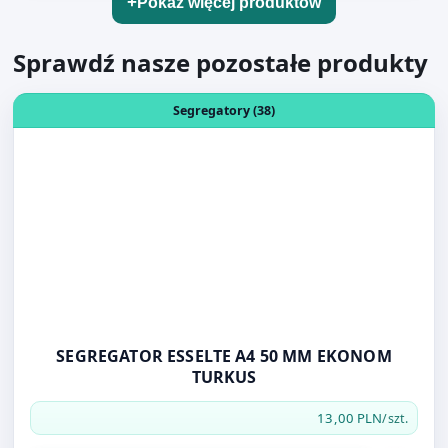
Sprawdź nasze pozostałe produkty
Otwórz produkt: SEGREGATOR ESSELTE A4 50 MM EKO
Segregatory (38)
SEGREGATOR ESSELTE A4 50 MM EKONOM
TURKUS
13,00 PLN
/szt.
Do koszyka