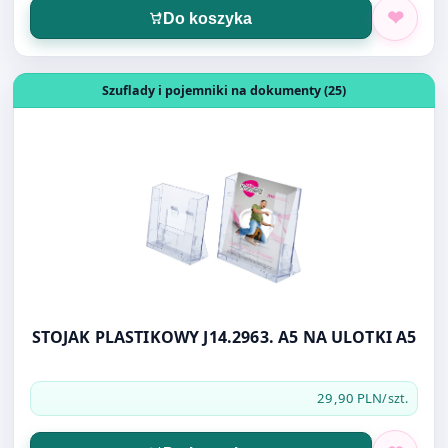
Otwórz produkt: STOJAK PLASTIKOWY J14.2963. A5 NA UL
Szuflady i pojemniki na dokumenty (25)
STOJAK PLASTIKOWY J14.2963. A5 NA ULOTKI A5
29,90 PLN
/szt.
Do koszyka