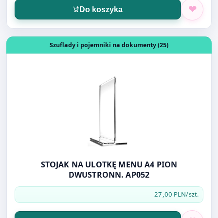
Otwórz produkt: STOJAK NA ULOTKĘ MENU A4 PION DW
Szuflady i pojemniki na dokumenty (25)
STOJAK NA ULOTKĘ MENU A4 PION
DWUSTRONN. AP052
27,00 PLN
/szt.
Do koszyka