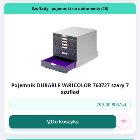
Szuflady i pojemniki na dokumenty (25)
Pojemnik DURABLE VARICOLOR 760727 szary 7
szuflad
299,00 PLN
/szt.
Do koszyka
Otwórz produkt: KOPERTA KURIERSKA C-5 PRZYLGA 175
Koperty (31)