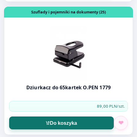
Otwórz produkt: Dziurkacz do 65kartek O.PEN 1779
Szuflady i pojemniki na dokumenty (25)
Dziurkacz do 65kartek O.PEN 1779
89,00 PLN
/szt.
Do koszyka
Otwórz produkt: Pojemnik DURABLE VARICOLOR 760727 sz