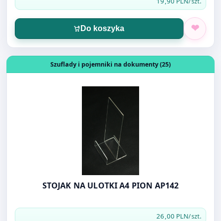
Do koszyka
Otwórz produkt: STOJAK NA ULOTKI A4 PION AP142
Szuflady i pojemniki na dokumenty (25)
STOJAK NA ULOTKI A4 PION AP142
26,00 PLN
/szt.