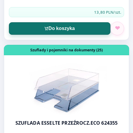
13,80 PLN
/szt.
Do koszyka
Otwórz produkt: SZUFLADA ESSELTE PRZEŹROCZ.ECO 62
Szuflady i pojemniki na dokumenty (25)
SZUFLADA ESSELTE PRZEŹROCZ.ECO 624355