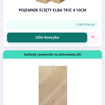
POJEMNIK ŚCIĘTY ELBA TRIC 4 10CM
5,80 PLN
/szt.
Do koszyka
Otwórz produkt: ANTYRAMA PLEKSI 210X297 A4
Szuflady i pojemniki na dokumenty (25)