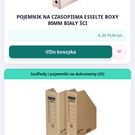
POJEMNIK NA CZASOPISMA ESSELTE BOXY
80MM BIAŁY ŚCI
4,30 PLN
/szt.
Do koszyka
Otwórz produkt: POJEMNIK ŚCIĘTY ELBA TRIC 4 10CM
Szuflady i pojemniki na dokumenty (25)