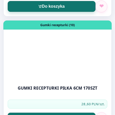
Otwórz produkt: GUMKI RECEPTURKI PIŁKA 6CM 170SZT
Gumki recepturki (10)
GUMKI RECEPTURKI PIŁKA 6CM 170SZT
28,60 PLN
/szt.
Do koszyka