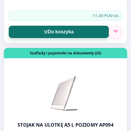
11,00 PLN
/szt.
Do koszyka
Otwórz produkt: STOJAK NA ULOTKĘ A5 L POZIOMY AP09
Szuflady i pojemniki na dokumenty (25)
STOJAK NA ULOTKĘ A5 L POZIOMY AP094