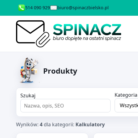
514 090 929
biuro@spinaczbielsko.pl
Produkty
Kategoria
Szukaj
Wyników:
4
dla kategorii:
Kalkulatory
Otwórz produkt: KALKULATOR BIUROWY VECTOR VC
Otwórz produkt: 