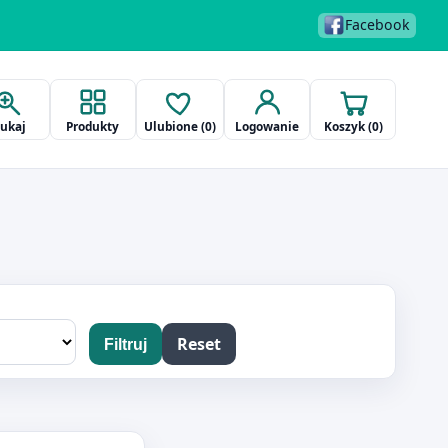
Facebook
zukaj
Produkty
Ulubione (
0
)
Logowanie
Koszyk (
0
)
Reset
Filtruj
dukt: KALKULATOR VECTOR CD-2455