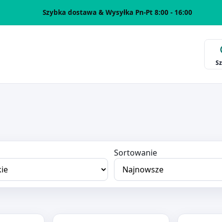
Szybka dostawa & Wysyłka Pn-Pt 8:00 - 16:00
S
Sortowanie
-555
KALKULATOR ELEVEN CDB1201
Otwórz produkt: KALKULATOR VECTOR
Otwórz pro