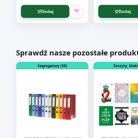
Dodaj
Dodaj
Sprawdź nasze pozostałe produk
Otwórz produkt: SEGREGATOR A4 50 MM granatow
Otwórz produkt: 
Segregatory (38)
Zeszyty, bloki