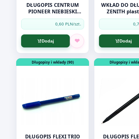
DŁUGOPIS CENTRUM
WKŁAD DO DŁ
PIONEER NIEBIESKI
ZENITH plas
80085
niebies
0,60 PLN
0,
/szt.
Dodaj
Dodaj
Otwórz produkt: DŁUGOPIS FLEXI TRIO JET PENMATE
Otwórz produkt: 
Długopisy i wkłady (90)
Długopisy i wkła
DŁUGOPIS FLEXI TRIO
DŁUGOPIS FLE