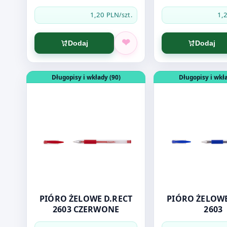
CZERWONY
1,20 PLN
1,
/szt.
Dodaj
Dodaj
Otwórz produkt: PIÓRO ŻELOWE D.RECT 2603 CZE
Otwórz produkt: 
Długopisy i wkłady (90)
Długopisy i wkła
PIÓRO ŻELOWE D.RECT
PIÓRO ŻELOWE
2603 CZERWONE
2603