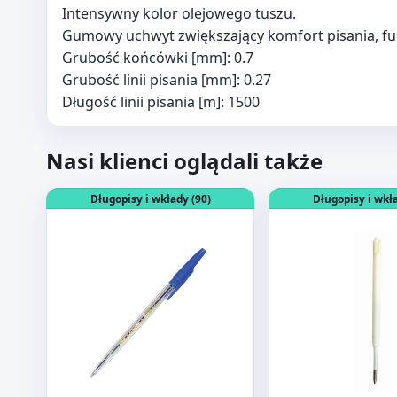
Intensywny kolor olejowego tuszu.
Gumowy uchwyt zwiększający komfort pisania, fun
Grubość końcówki [mm]: 0.7
Grubość linii pisania [mm]: 0.27
Długość linii pisania [m]: 1500
Nasi klienci oglądali także
Otwórz produkt: DŁUGOPIS CENTRUM PIONEER NIEB
Otwórz produkt: W
Długopisy i wkłady (90)
Długopisy i wkła