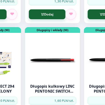
30 PLN
1,30 PLN
/szt.
/szt.
Dodaj
D
OWY
DŁUGOPIS D.RECT 294 AUTOMAT ZIELONY
Otwórz produkt: Długopis kulkowy LINC P
Otwórz pro
dy (90)
Długopisy i wkłady (90)
Długop
ECT 294
Długopis kulkowy LINC
Długopis 
ELONY
PENTONIC SWITCH
PENT
czerwony
40 PLN
1,60 PLN
/szt.
/szt.