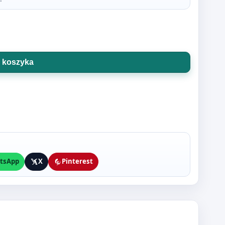
 koszyka
tsApp
X
Pinterest