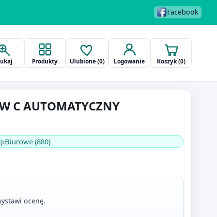
Facebook
zukaj
Produkty
Ulubione (
0
)
Logowanie
Koszyk (
0
)
OW C AUTOMATYCZNY
)
‹
Biurowe (880)
ystawi ocenę.
.