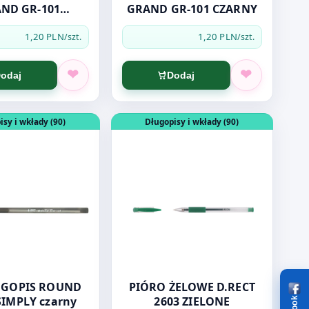
ND GR-101
GRAND GR-101 CZARNY
IEBIESKI
1,20 PLN
1,20 PLN
/szt.
/szt.
odaj
Dodaj
 SIMPLY Niebieski
dukt: BIC DŁUGOPIS ROUND STICK SIMPLY czarny
Otwórz produkt: PIÓRO ŻELOWE D.RE
isy i wkłady (90)
Długopisy i wkłady (90)
PIS ROUND
PIÓRO ŻELOWE D.RECT
SIMPLY czarny
2603 ZIELONE