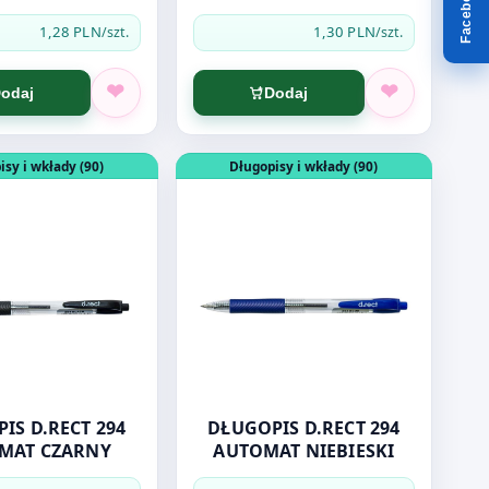
Facebook
1,28 PLN
1,30 PLN
/szt.
/szt.
odaj
Dodaj
3 CZARNE
dukt: DŁUGOPIS D.RECT 294 AUTOMAT CZARNY
Otwórz produkt: DŁUGOPIS D.RECT 2
isy i wkłady (90)
Długopisy i wkłady (90)
IS D.RECT 294
DŁUGOPIS D.RECT 294
MAT CZARNY
AUTOMAT NIEBIESKI