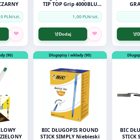
 CZARNY
TIP TOP Grip 4000BLU
GRA
NIEBIES
N
00 PLN
1,00 PLN
/szt.
/szt.
Dodaj
D
1 CZERWONY
DŁUGOPIS ŻELOWY GRAND GR-101 ZIELONY
Otwórz produkt: BIC DŁUGOPIS ROUND STICK
Otwórz pro
dy (90)
Długopisy i wkłady (90)
Długop
ELOWY
BIC DŁUGOPIS ROUND
BIC DŁUGO
 ZIELONY
STICK SIMPLY Niebieski
STICK 