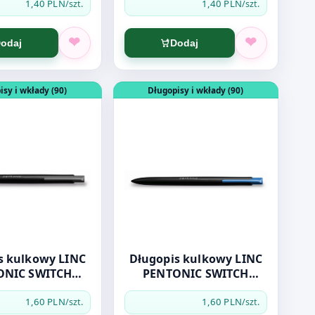
1,40 PLN
1,40 PLN
/szt.
/szt.
odaj
Dodaj
ENTONIC SWITCH czerwony
dukt: Długopis kulkowy LINC PENTONIC SWITCH czarny
Otwórz produkt: Długopis kulkowy L
isy i wkłady (90)
Długopisy i wkłady (90)
kulkowy LINC
Długopis kulkowy LINC
ONIC SWITCH
PENTONIC SWITCH
czarny
niebieski
1,60 PLN
1,60 PLN
/szt.
/szt.