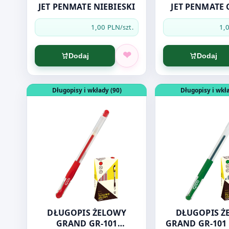
JET PENMATE NIEBIESKI
JET PENMATE
1,00 PLN
1,
/szt.
Dodaj
Dodaj
Otwórz produkt: DŁUGOPIS ŻELOWY GRAND GR-10
Otwórz produkt: 
Długopisy i wkłady (90)
Długopisy i wkła
DŁUGOPIS ŻELOWY
DŁUGOPIS Ż
GRAND GR-101
GRAND GR-101