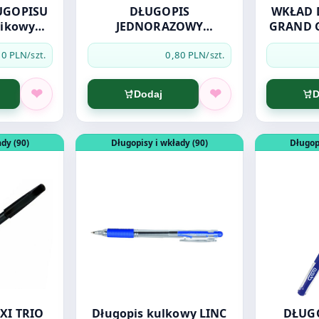
UGOPISU
DŁUGOPIS
WKŁAD 
tikowy
JEDNORAZOWY
GRAND G
ki
NIEBIESKI
ANTIBACTERIAL
70 PLN
0,80 PLN
/szt.
/szt.
Dodaj
D
 NIEBIESKI
DŁUGOPIS FLEXI TRIO JET PENMATE CZARNY
Otwórz produkt: Długopis kulkowy LINC TIP
Otwórz pro
dy (90)
Długopisy i wkłady (90)
Długop
XI TRIO
Długopis kulkowy LINC
DŁUG