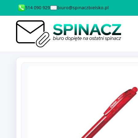
514 090 929
biuro@spinaczbielsko.pl