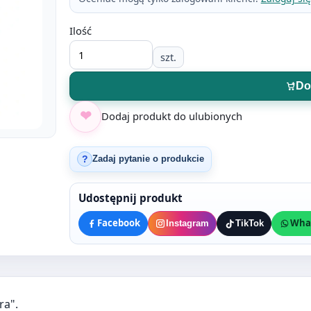
Ilość
szt.
Do
Dodaj produkt do ulubionych
Zadaj pytanie o produkcie
?
Udostępnij produkt
Facebook
Wha
Instagram
TikTok
ra".