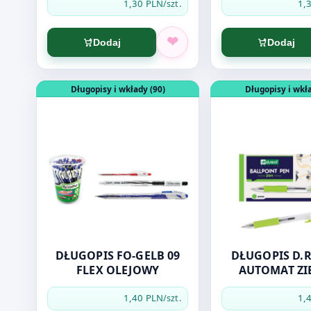
1,30 PLN
1,
/szt.
Dodaj
Dodaj
Otwórz produkt: DŁUGOPIS FO-GELB 09 FLEX OLEJ
Otwórz produkt: 
Długopisy i wkłady (90)
Długopisy i wkła
DŁUGOPIS FO-GELB 09
DŁUGOPIS D.R
FLEX OLEJOWY
AUTOMAT ZI
1,40 PLN
1,
/szt.