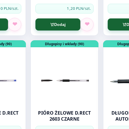
20 PLN
1,20 PLN
/szt.
/szt.
Dodaj
D
RWONE
PIÓRO ŻELOWE D.RECT 2603
Otwórz produkt: PIÓRO ŻELOWE D.RECT 260
Otwórz pro
dy (90)
Długopisy i wkłady (90)
Długop
 D.RECT
PIÓRO ŻELOWE D.RECT
DŁUGOP
2603 CZARNE
AUTO