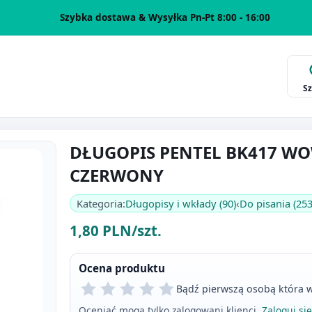
Szybka dostawa & Wysyłka Pn-Pt 8:00 - 16:00
S
DŁUGOPIS PENTEL BK417 W
CZERWONY
Kategoria:
Długopisy i wkłady (90)
‹
Do pisania (253
1,80 PLN/szt.
Ocena produktu
Bądź pierwszą osobą która w
Oceniać mogą tylko zalogowani klienci.
Zaloguj się