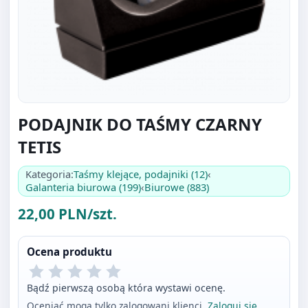
PODAJNIK DO TAŚMY CZARNY
TETIS
Kategoria:
Taśmy klejące, podajniki (12)
‹
Galanteria biurowa (199)
‹
Biurowe (883)
22,00 PLN/szt.
Ocena produktu
Bądź pierwszą osobą która wystawi ocenę.
Oceniać mogą tylko zalogowani klienci.
Zaloguj się
.
Ilość
szt.