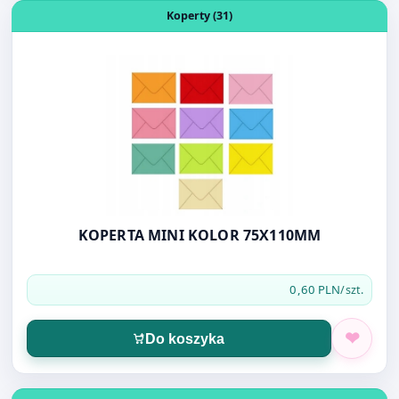
KOPERTA MINI KOLOR 75X110MM
0,60 PLN
/szt.
Do koszyka
Otwórz produkt: INDYWIDUALNA KARTA PRACY OS-225 
Druki (19)