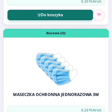
Otwórz produkt: MASECZKA OCHRONNA JEDNORAZOWA
Biurowe (23)
MASECZKA OCHRONNA JEDNORAZOWA 3W
0,23 PLN
/szt.
Do koszyka
Otwórz produkt: FOLIOPAK A3 31X42 LDPE