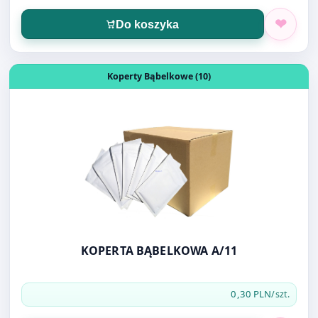
KOPERTA BĄBELKOWA A/11
0,30 PLN
/szt.
Do koszyka
Otwórz produkt: KOPERTA BĄBELKOWA B/12
Koperty Bąbelkowe (10)