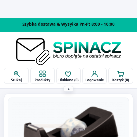
514 090 929
biuro@spinaczbielsko.pl
Szukaj
Produkty
Ulubione (
0
)
Logowanie
Koszyk (
0
)