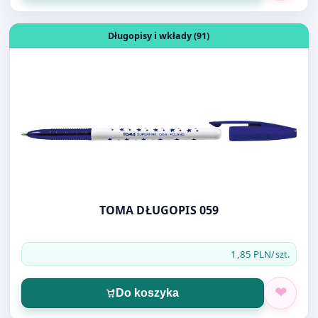
TOMA DŁUGOPIS 059
1,85 PLN
/szt.
Do koszyka
Otwórz produkt: OKŁADKA NA DYPLOM STANDARD BEZ 
Okładki na dyplomy (2)