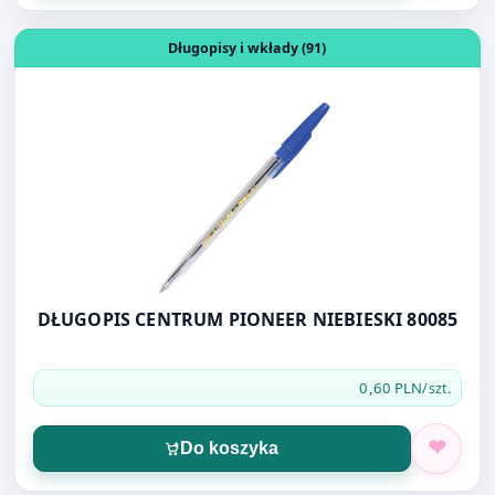
DŁUGOPIS CENTRUM PIONEER NIEBIESKI 80085
0,60 PLN
/szt.
Do koszyka
Otwórz produkt: FOLIOPAK B3 40X50 LDPE
Przylgi i foliopaki (2)