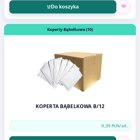
KOPERTA BĄBELKOWA B/12
0,35 PLN
/szt.
Do koszyka
Otwórz produkt: KOPERTA BĄBELKOWA C/13
Koperty Bąbelkowe (10)