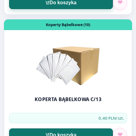
KOPERTA BĄBELKOWA C/13
0,40 PLN
/szt.
Do koszyka
Otwórz produkt: FOLIOPAK B4 26X35 LDPE
Opakowania (4)