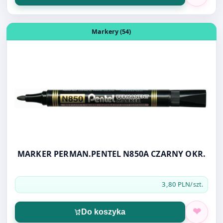
MARKER PERMAN.PENTEL N850A CZARNY OKR.
3,80 PLN
/szt.
Do koszyka
Otwórz produkt: TOMA DŁUGOPIS 059
Długopisy i wkłady (91)