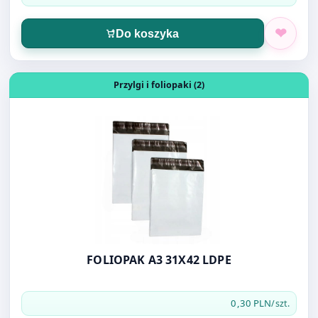
Przylgi i foliopaki (2)
FOLIOPAK A3 31X42 LDPE
0,30 PLN
/szt.
Do koszyka
Otwórz produkt: KOPERTA BĄBELKOWA A/11
Koperty Bąbelkowe (10)