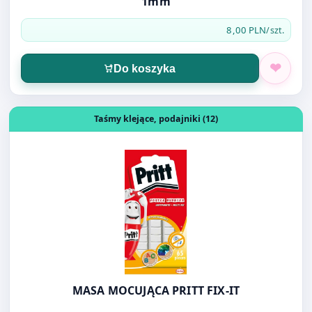
Otwórz produkt: MASA MOCUJĄCA PRITT FIX-IT
Taśmy klejące, podajniki (12)
MASA MOCUJĄCA PRITT FIX-IT
13,00 PLN
/szt.
Do koszyka