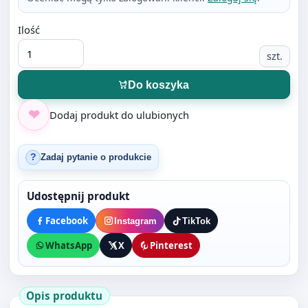
Do koszyka
Dodaj produkt do ulubionych
Zadaj pytanie o produkcie
?
Udostępnij produkt
Facebook
Instagram
TikTok
WhatsApp
X
Pinterest
Opis produktu
praktyczny podajnik do taśmy klejącej o
szerokości do 18 mm
cechuje się masywną i trwałą obudową
solidne, stalowe ostrze pozwala na łatwe