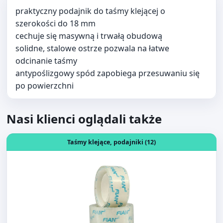
odcinanie taśmy
antypoślizgowy spód zapobiega przesuwaniu się
po powierzchni
Nasi klienci oglądali także
Otwórz produkt: Taśma biurowa 18x30 FIAN CT1830 bez
Taśmy klejące, podajniki (12)
Taśma biurowa 18x30 FIAN CT1830 bezbarwna