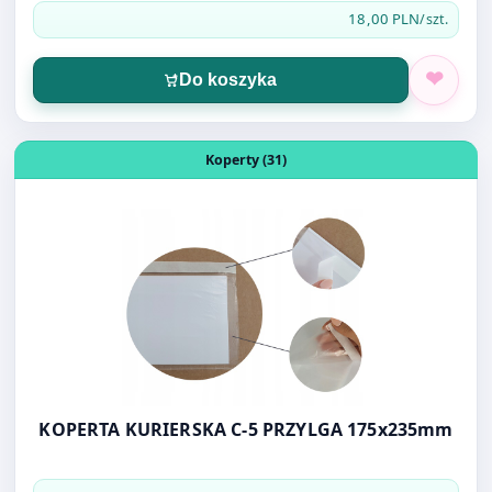
Otwórz produkt: KOPERTA KURIERSKA C-5 PRZYLGA 175
Koperty (31)
KOPERTA KURIERSKA C-5 PRZYLGA 175x235mm
0,20 PLN
/szt.
Do koszyka