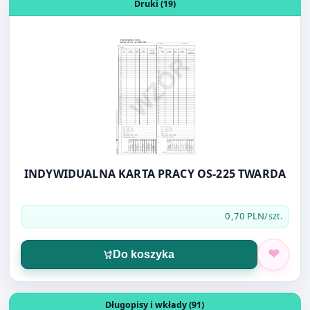
INDYWIDUALNA KARTA PRACY OS-225 TWARDA
0,70 PLN
/szt.
Do koszyka
Otwórz produkt: WKŁAD DO DŁUGOPISU ZENITH plastikow
Długopisy i wkłady (91)