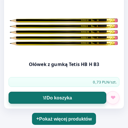
Ołówek z gumką Tetis HB H B3
0,73 PLN
/szt.
Do koszyka
Pokaż więcej produktów
Sprawdź nasze pozostałe produkty
Otwórz produkt: KARTON DELTA A4 CZARNY 100szt 250g
Oprawy, grzbiety, listwy (19)