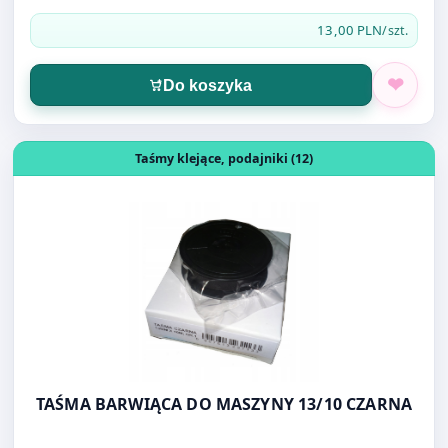
Otwórz produkt: TAŚMA BARWIĄCA DO MASZYNY 13/10 
Taśmy klejące, podajniki (12)
TAŚMA BARWIĄCA DO MASZYNY 13/10 CZARNA
18,00 PLN
/szt.
Do koszyka