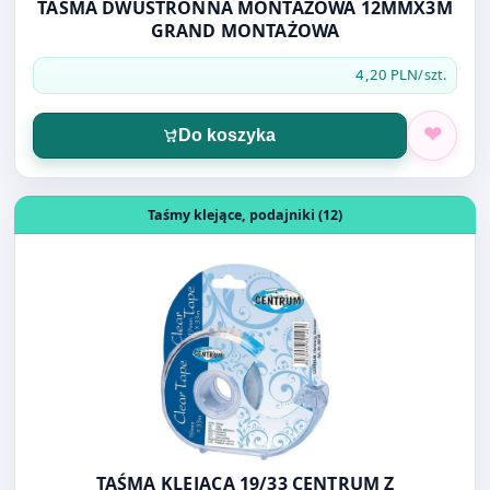
Do koszyka
Otwórz produkt: TAŚMA KLEJĄCA 19/33 CENTRUM Z POD
Taśmy klejące, podajniki (12)
TAŚMA KLEJĄCA 19/33 CENTRUM Z
PODAJNIKIEM 80148
6,30 PLN
/szt.
Do koszyka