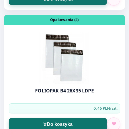
FOLIOPAK B4 26X35 LDPE
0,46 PLN
/szt.
Do koszyka
Otwórz produkt: KOPERTY BĄBELKOWE E/15
Koperty Bąbelkowe (10)