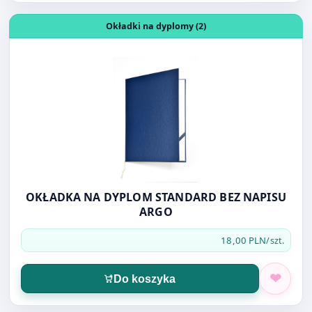
OKŁADKA NA DYPLOM STANDARD BEZ NAPISU
ARGO
18,00 PLN
/szt.
Do koszyka
Otwórz produkt: ROZSZYWACZ FOROFIS 91377
Zszywacze i rozszywacze (25)