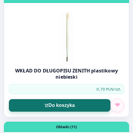
WKŁAD DO DŁUGOPISU ZENITH plastikowy
niebieski
0,70 PLN
/szt.
Do koszyka
Otwórz produkt: Ołówek z gumką Tetis HB H B3
Ołówki (11)