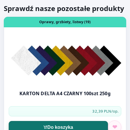
KARTON DELTA A4 CZARNY 100szt 250g
32,39 PLN
/op.
Do koszyka
Otwórz produkt: MARKER PERMAN.PENTEL N850A CZARN
Markery (54)