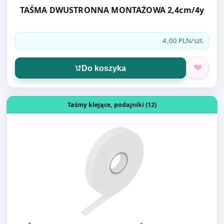
Do koszyka
Otwórz produkt: TAŚMA DWUSTRONNA MONTAŻOWA 
Taśmy klejące, podajniki (12)
TAŚMA DWUSTRONNA MONTAŻOWA 12MMX3M
GRAND MONTAŻOWA
4,20 PLN
/szt.