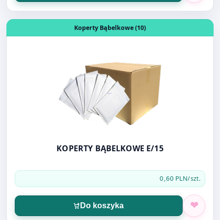
KOPERTY BĄBELKOWE E/15
0,60 PLN
/szt.
Do koszyka
Otwórz produkt: DŁUGOPIS CENTRUM PIONEER NIEBIESK
Długopisy i wkłady (91)