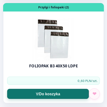
FOLIOPAK B3 40X50 LDPE
0,60 PLN
/szt.
Do koszyka
Otwórz produkt: KOPERTA MINI KOLOR 75X110MM
Koperty (31)