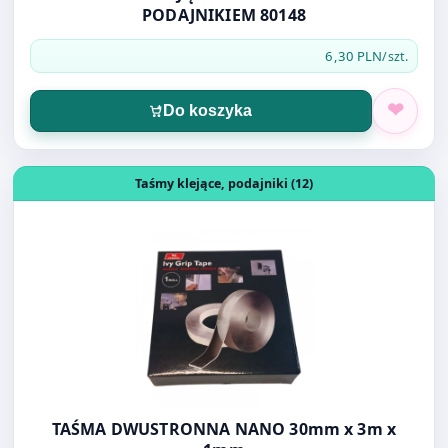
Otwórz produkt: TAŚMA DWUSTRONNA NANO 30mm x 3
Taśmy klejące, podajniki (12)
TAŚMA DWUSTRONNA NANO 30mm x 3m x
1mm
8,00 PLN
/szt.
Do koszyka