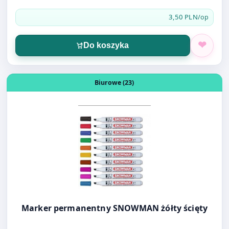
Otwórz produkt: Marker permanentny SNOWMAN żółty ś
Biurowe (23)
Marker permanentny SNOWMAN żółty ścięty
3,70 PLN
/szt.
Do koszyka