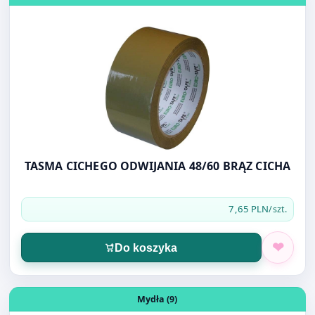
TASMA CICHEGO ODWIJANIA 48/60 BRĄZ CICHA
7,65 PLN
/szt.
Do koszyka
Otwórz produkt: DOVE MYDŁO KREMOWE ZAPAS 500ML
Mydła (9)