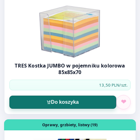
TRES Kostka JUMBO w pojemniku kolorowa
85x85x70
13,50 PLN
/szt.
Do koszyka
Otwórz produkt: LISTWY WSUWANE 4MM CZARNE 50SZT
Oprawy, grzbiety, listwy (19)