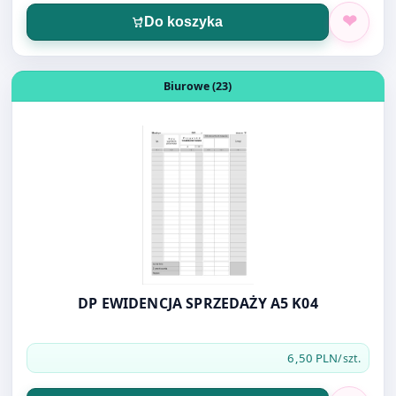
Biurowe (23)
DP EWIDENCJA SPRZEDAŻY A5 K04
6,50 PLN
/szt.
Do koszyka
Otwórz produkt: ZESZYT A4 96k KRATKA MIĘKKA OPR. OK
Biurowe (23)