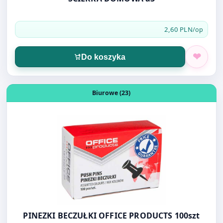
Do koszyka
Otwórz produkt: PINEZKI BECZUŁKI OFFICE PRODUCTS 10
Biurowe (23)
PINEZKI BECZUŁKI OFFICE PRODUCTS 100szt
3,40 PLN
/szt.