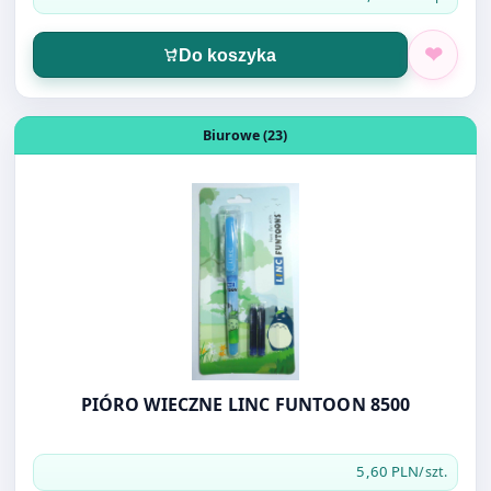
Otwórz produkt: PIÓRO WIECZNE LINC FUNTOON 8500
Biurowe (23)
PIÓRO WIECZNE LINC FUNTOON 8500
5,60 PLN
/szt.
Do koszyka