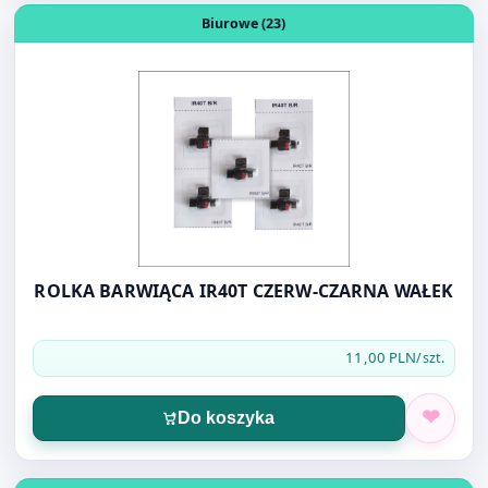
ROLKA BARWIĄCA IR40T CZERW-CZARNA WAŁEK
11,00 PLN
/szt.
Do koszyka
Otwórz produkt: CIF MLECZKO 750 ML
Biurowe (23)