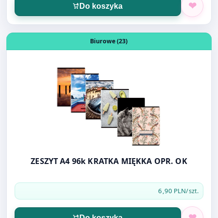
ZESZYT A4 96k KRATKA MIĘKKA OPR. OK
6,90 PLN
/szt.
Do koszyka
Otwórz produkt: Podatkowa księga przychodów i rozch
Biurowe (23)