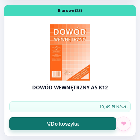
DOWÓD WEWNĘTRZNY A5 K12
10,49 PLN
/szt.
Do koszyka
Otwórz produkt: ROLKA BARWIĄCA IR40T CZERW-CZARN
Biurowe (23)