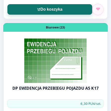
Otwórz produkt: DP EWIDENCJA PRZEBIEGU POJAZDU A5
Biurowe (23)
DP EWIDENCJA PRZEBIEGU POJAZDU A5 K17
6,30 PLN
/szt.
Do koszyka
Otwórz produkt: DP EWIDENCJA SPRZEDAŻY A5 K04