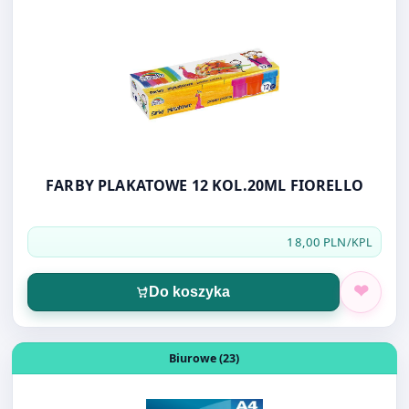
FARBY PLAKATOWE 12 KOL.20ML FIORELLO
18,00 PLN
/KPL
Do koszyka
Otwórz produkt: FOLIA DO DRUKARKI ATRAM. A4 10AR
Biurowe (23)