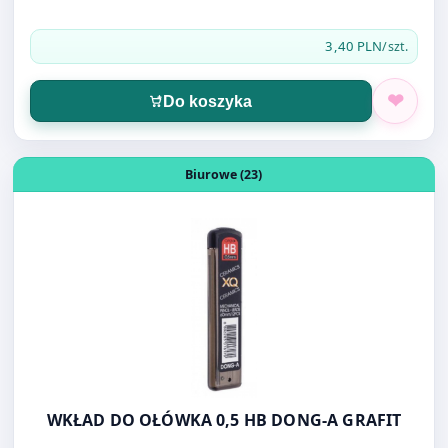
Do koszyka
Otwórz produkt: WKŁAD DO OŁÓWKA 0,5 HB DONG-A GR
Biurowe (23)
WKŁAD DO OŁÓWKA 0,5 HB DONG-A GRAFIT
3,50 PLN
/op
Do koszyka