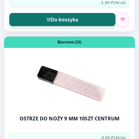
Otwórz produkt: OSTRZE DO NOŻY 9 MM 10SZT CENTRU
Biurowe (23)
OSTRZE DO NOŻY 9 MM 10SZT CENTRUM
4,00 PLN
/op.
Do koszyka