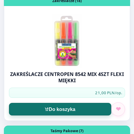
ZAKREŚLACZE CENTROPEN 8542 MIX 4SZT FLEXI
MIĘKKI
21,00 PLN
/op.
Do koszyka
Otwórz produkt: TASMA CICHEGO ODWIJANIA 48/60 BRĄ
Taśmy Pakowe (7)