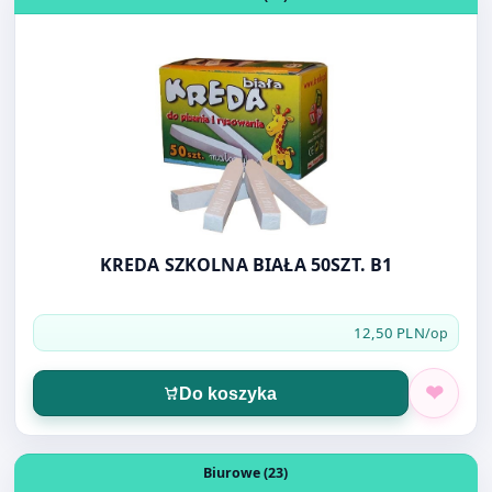
KREDA SZKOLNA BIAŁA 50SZT. B1
12,50 PLN
/op
Do koszyka
Otwórz produkt: TAŚMA DWUSTRONNA 48mmX 25m SMA
Biurowe (23)