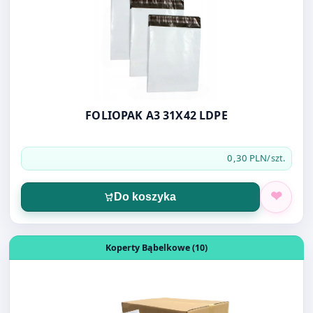
FOLIOPAK A3 31X42 LDPE
0,30 PLN
/szt.
Do koszyka
Otwórz produkt: KOPERTA BĄBELKOWA A/11
Koperty Bąbelkowe (10)