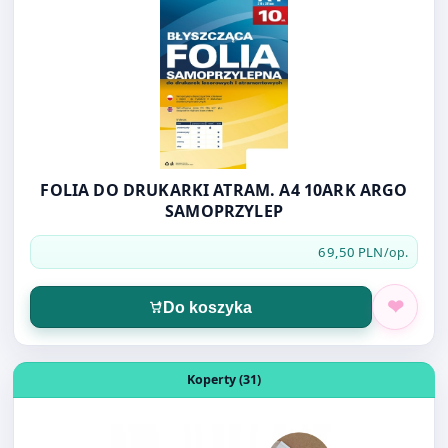
FOLIA DO DRUKARKI ATRAM. A4 10ARK ARGO
SAMOPRZYLEP
69,50 PLN
/op.
Do koszyka
Otwórz produkt: KOPERTA KURIERSKA C-5 PRZYLGA 175
Koperty (31)