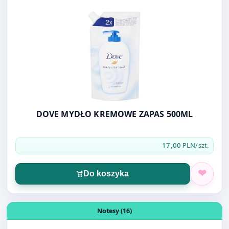
DOVE MYDŁO KREMOWE ZAPAS 500ML
17,00 PLN
/szt.
Do koszyka
Otwórz produkt: TRES Kostka JUMBO w pojemniku kolor
Notesy (16)