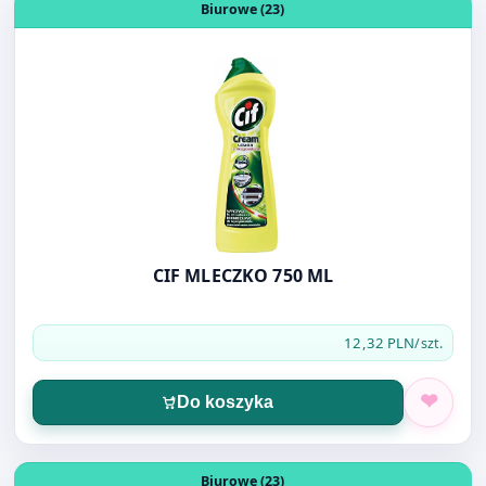
CIF MLECZKO 750 ML
12,32 PLN
/szt.
Do koszyka
Otwórz produkt: KREDA SZKOLNA BIAŁA 50SZT. B1
Biurowe (23)