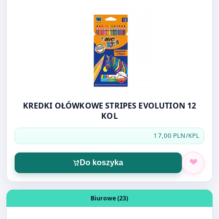
KREDKI OŁÓWKOWE STRIPES EVOLUTION 12
KOL
17,00 PLN
/KPL
Do koszyka
Otwórz produkt: FARBY PLAKATOWE 12 KOL.20ML FIORE
Biurowe (23)