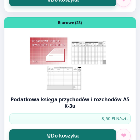
Podatkowa księga przychodów i rozchodów A5
K-3u
8,50 PLN
/szt.
Do koszyka
Otwórz produkt: ŚCIERKA PODŁOGA Z MIKROFIBRY 50 x 
Biurowe (23)