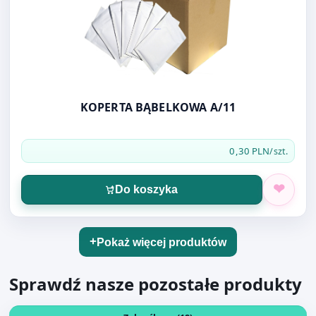
KOPERTA BĄBELKOWA A/11
0,30 PLN
/szt.
Do koszyka
Pokaż więcej produktów
Sprawdź nasze pozostałe produkty
Otwórz produkt: ZAKREŚLACZE CENTROPEN 8542 MIX 4SZ
Zakreślacze (18)