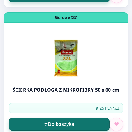
ŚCIERKA PODŁOGA Z MIKROFIBRY 50 x 60 cm
9,25 PLN
/szt.
Do koszyka
Otwórz produkt: INDYWIDUALNA KARTA PRACY OS-225A
Biurowe (23)