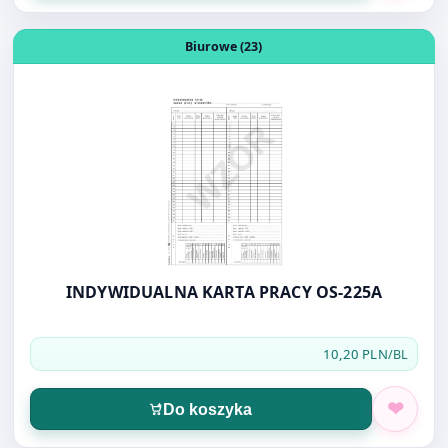
INDYWIDUALNA KARTA PRACY OS-225A
10,20 PLN
/BL
Do koszyka
Otwórz produkt: DOWÓD WEWNĘTRZNY A5 K12
Biurowe (23)