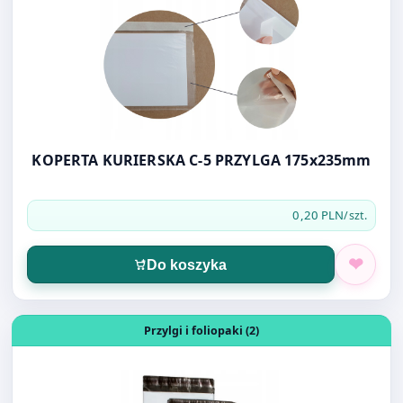
KOPERTA KURIERSKA C-5 PRZYLGA 175x235mm
0,20 PLN
/szt.
Do koszyka
Otwórz produkt: FOLIOPAK A3 31X42 LDPE
Przylgi i foliopaki (2)