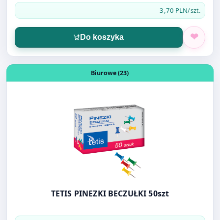
Otwórz produkt: TETIS PINEZKI BECZUŁKI 50szt
Biurowe (23)
TETIS PINEZKI BECZUŁKI 50szt
3,90 PLN
/szt.
Do koszyka