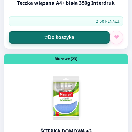
Do koszyka
Otwórz produkt: ŚCIERKA DOMOWA a3
Biurowe (23)
ŚCIERKA DOMOWA a3
2,60 PLN
/op