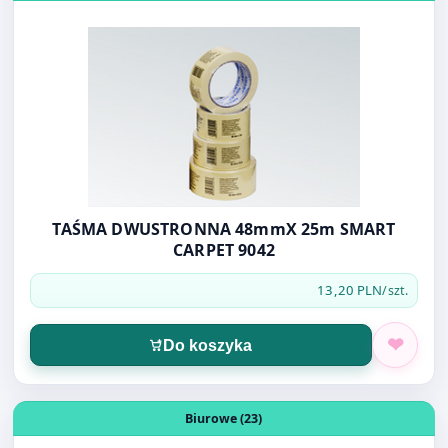
TAŚMA DWUSTRONNA 48mmX 25m SMART
CARPET 9042
13,20 PLN
/szt.
Do koszyka
Otwórz produkt: KREDKI OŁÓWKOWE STRIPES EVOLUTIO
Biurowe (23)