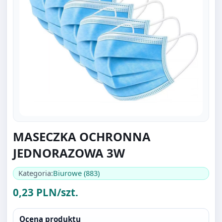
MASECZKA OCHRONNA
JEDNORAZOWA 3W
Kategoria:
Biurowe (883)
0,23 PLN/szt.
Ocena produktu
Bądź pierwszą osobą która wystawi ocenę.
Oceniać mogą tylko zalogowani klienci.
Zaloguj się
.