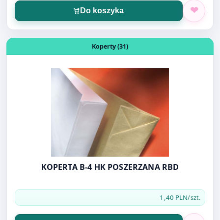
Otwórz produkt: KOPERTA B-4 HK POSZERZANA RBD
Koperty (31)
KOPERTA B-4 HK POSZERZANA RBD
1,40 PLN
/szt.
Do koszyka
Otwórz produkt: IDENTYFIKATOR 90X58 FOROFIS 91635
Identyfikatory (6)