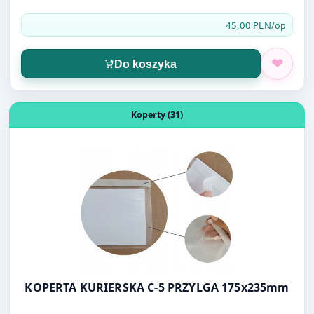
Do koszyka
Otwórz produkt: KOPERTA KURIERSKA C-5 PRZYLGA 175
Koperty (31)
KOPERTA KURIERSKA C-5 PRZYLGA 175x235mm
0,20 PLN
/szt.
Do koszyka