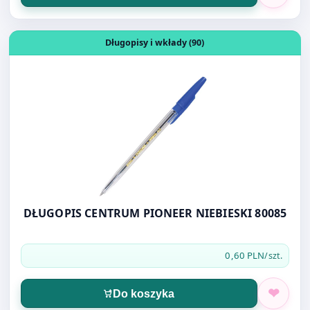
DŁUGOPIS CENTRUM PIONEER NIEBIESKI 80085
0,60 PLN
/szt.
Do koszyka
Otwórz produkt: FOLIOPAK B3 40X50 LDPE
Przylgi i foliopaki (2)