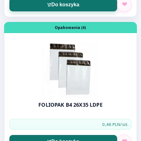
FOLIOPAK B4 26X35 LDPE
0,46 PLN
/szt.
Do koszyka
Otwórz produkt: KOPERTY BĄBELKOWE E/15
Koperty Bąbelkowe (10)