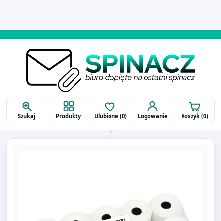
514 090 929
biuro@spinaczbielsko.pl
Szukaj
Produkty
Ulubione (
0
)
Logowanie
Koszyk (
0
)
▴