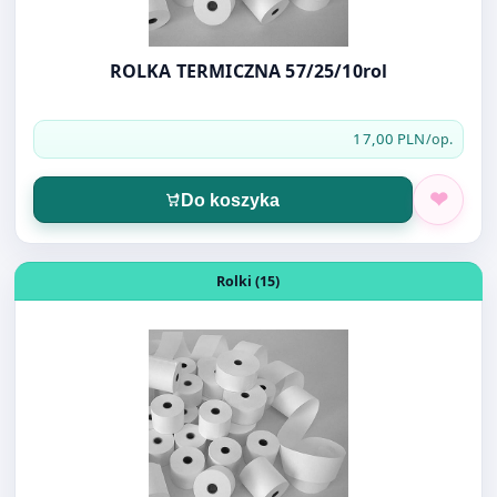
17,00 PLN
/op.
Do koszyka
Otwórz produkt: ROLKA TERMICZNA 57/30/10rol
Rolki (15)
ROLKA TERMICZNA 57/30/10rol