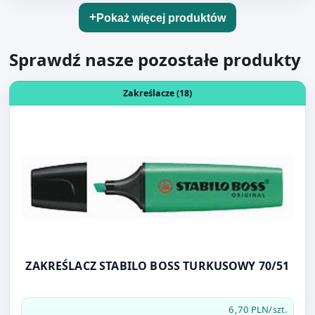
Otwórz produkt: ZAKREŚLACZ STABILO BOSS TURKUSOWY
Zakreślacze (18)
ZAKREŚLACZ STABILO BOSS TURKUSOWY 70/51
6,70 PLN
/szt.
Do koszyka