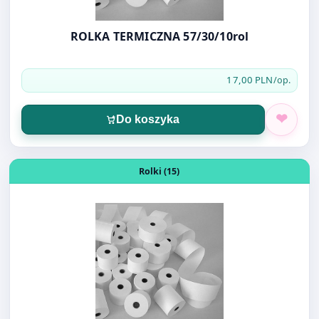
17,00 PLN
/op.
Do koszyka
Otwórz produkt: ROLKA OFSETOWA 57/30/10szt
Rolki (15)
ROLKA OFSETOWA 57/30/10szt