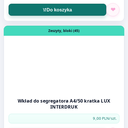
Otwórz produkt: Wkład do segregatora A4/50 kratka LU
Zeszyty, bloki (45)
Wkład do segregatora A4/50 kratka LUX
INTERDRUK
9,00 PLN
/szt.
Do koszyka