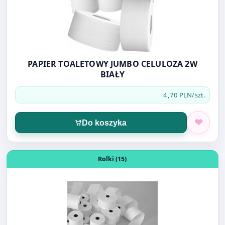
PAPIER TOALETOWY JUMBO CELULOZA 2W
BIAŁY
4,70 PLN
/szt.
Do koszyka
Otwórz produkt: ROLKA TERMICZNA 28/20 10szt
Rolki (15)