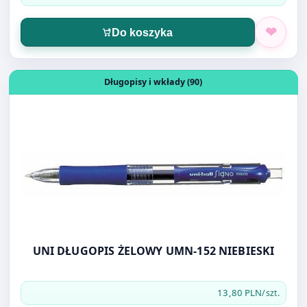
Otwórz produkt: UNI DŁUGOPIS ŻELOWY UMN-152 NIEBI
Długopisy i wkłady (90)
UNI DŁUGOPIS ŻELOWY UMN-152 NIEBIESKI
13,80 PLN
/szt.
Do koszyka