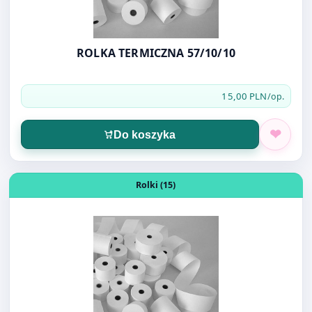
15,00 PLN
/op.
Do koszyka
Otwórz produkt: ROLKA TERMICZNA 57/25/10rol
Rolki (15)
ROLKA TERMICZNA 57/25/10rol