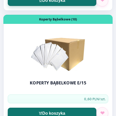
KOPERTY BĄBELKOWE E/15
0,60 PLN
/szt.
Do koszyka
Otwórz produkt: DŁUGOPIS CENTRUM PIONEER NIEBIESK
Długopisy i wkłady (90)