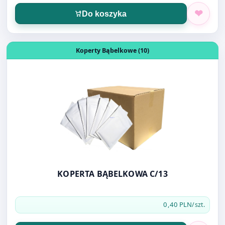
Otwórz produkt: KOPERTA BĄBELKOWA C/13
Koperty Bąbelkowe (10)
KOPERTA BĄBELKOWA C/13
0,40 PLN
/szt.
Do koszyka
Otwórz produkt: FOLIOPAK B4 26X35 LDPE
Opakowania (4)