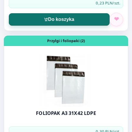
Otwórz produkt: FOLIOPAK A3 31X42 LDPE
Przylgi i foliopaki (2)
FOLIOPAK A3 31X42 LDPE
0,30 PLN
/szt.
Do koszyka