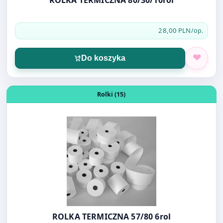
Do koszyka
Otwórz produkt: ROLKA TERMICZNA 57/80 6rol
Rolki (15)
ROLKA TERMICZNA 57/80 6rol
33,00 PLN
/op.