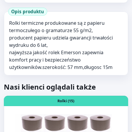
termoczułego o gramaturze 55 g/m2,
producent papieru udziela gwarancji trwałości
wydruku do 6 lat,
najwyższa jakość rolek Emerson zapewnia
komfort pracy i bezpieczeństwo
użytkowników.szerokość: 57 mm,długosc 15m
Nasi klienci oglądali także
Otwórz produkt: PAPIER TOALETOWY JUMBO SZARY
Rolki (15)