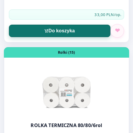
Do koszyka
Otwórz produkt: ROLKA TERMICZNA 80/80/6rol
Rolki (15)
ROLKA TERMICZNA 80/80/6rol
45,00 PLN
/op