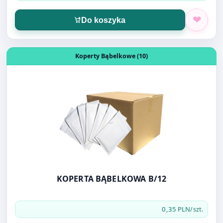
Otwórz produkt: KOPERTA BĄBELKOWA B/12
Koperty Bąbelkowe (10)
KOPERTA BĄBELKOWA B/12
0,35 PLN
/szt.
Do koszyka