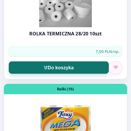
ROLKA TERMICZNA 28/20 10szt
7,00 PLN
/op.
Do koszyka
Otwórz produkt: RĘCZNIK FOXY MEGA 2rol
Rolki (15)