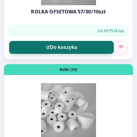
20,00 PLN
/op.
Do koszyka
Otwórz produkt: ROLKA TERMICZNA EMERSON 56/30/10
Rolki (15)
ROLKA TERMICZNA EMERSON 56/30/10
22,40 PLN
/szt.