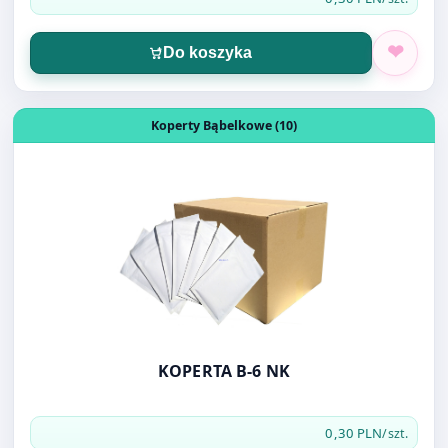
Otwórz produkt: KOPERTA B-6 NK
Koperty Bąbelkowe (10)
KOPERTA B-6 NK
0,30 PLN
/szt.
Do koszyka