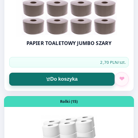
PAPIER TOALETOWY JUMBO SZARY
2,70 PLN
/szt.
Do koszyka
Otwórz produkt: PAPIER TOALETOWY JUMBO CELULOZA 
Rolki (15)