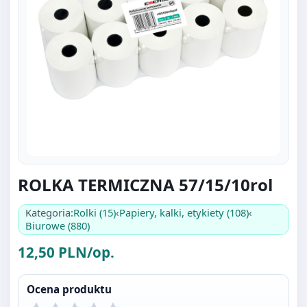
ROLKA TERMICZNA 57/15/10rol
Kategoria:
Rolki (15)
‹
Papiery, kalki, etykiety (108)
‹
Biurowe (880)
12,50 PLN/op.
Ocena produktu
Bądź pierwszą osobą która wystawi ocenę.
Oceniać mogą tylko zalogowani klienci.
Zaloguj się
.