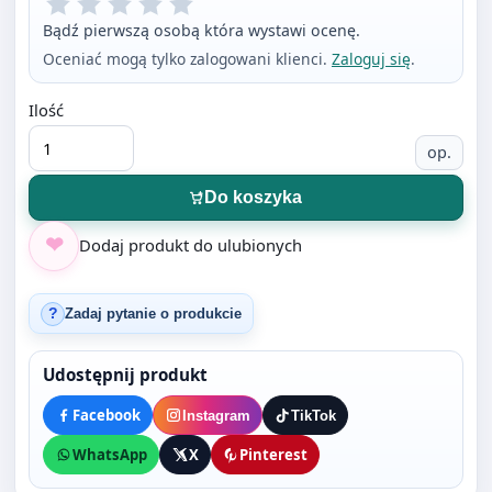
Ilość
op.
Do koszyka
Dodaj produkt do ulubionych
Zadaj pytanie o produkcie
?
Udostępnij produkt
Facebook
Instagram
TikTok
WhatsApp
X
Pinterest
Opis produktu
Rolki termiczne produkowane są z papieru