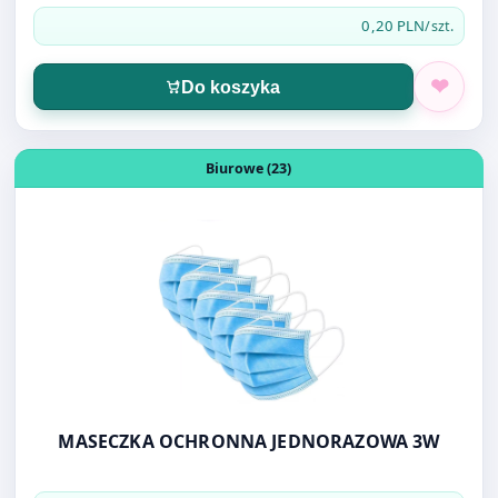
Otwórz produkt: MASECZKA OCHRONNA JEDNORAZOWA
Biurowe (23)
MASECZKA OCHRONNA JEDNORAZOWA 3W
0,23 PLN
/szt.
Do koszyka