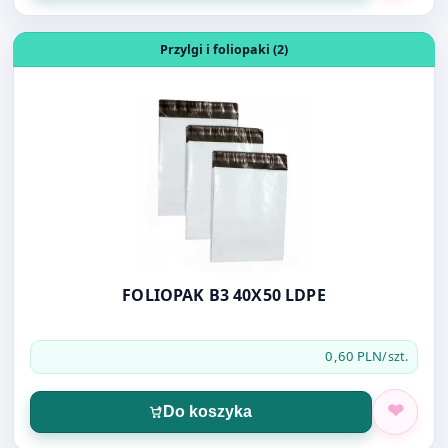
FOLIOPAK B3 40X50 LDPE
0,60 PLN
/szt.
Do koszyka
Otwórz produkt: KOPERTA MINI KOLOR 75X110MM
Koperty (31)