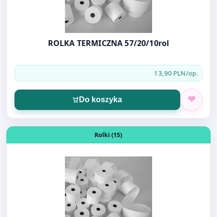
ROLKA TERMICZNA 57/20/10rol
13,90 PLN
/op.
Do koszyka
Otwórz produkt: ROLKA TERMICZNA 57/10/10
Rolki (15)
ROLKA TERMICZNA 57/10/10