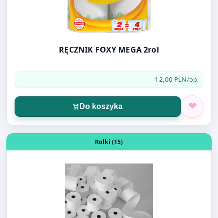
RĘCZNIK FOXY MEGA 2rol
12,00 PLN
/op.
Do koszyka
Otwórz produkt: ROLKA TERMICZNA 57/20/10rol
Rolki (15)