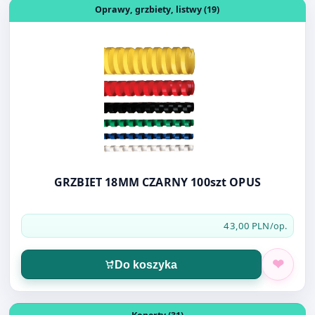
GRZBIET 18MM CZARNY 100szt OPUS
43,00 PLN
/op.
Do koszyka
Otwórz produkt: KOPERTA KURIERSKA C-5 PRZYLGA 175
Koperty (31)