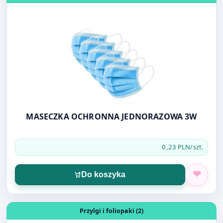
MASECZKA OCHRONNA JEDNORAZOWA 3W
0,23 PLN
/szt.
Do koszyka
Otwórz produkt: FOLIOPAK A3 31X42 LDPE
Przylgi i foliopaki (2)