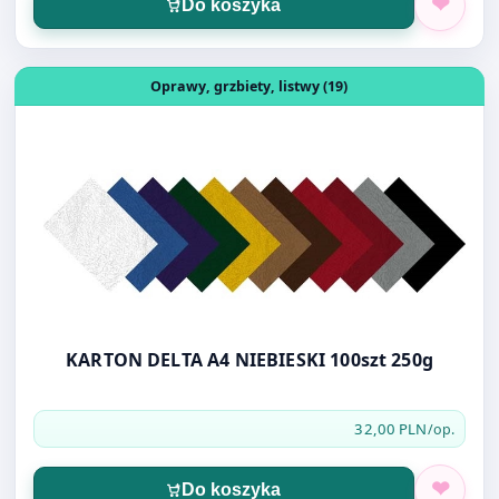
Otwórz produkt: KARTON DELTA A4 NIEBIESKI 100szt 250
Oprawy, grzbiety, listwy (19)
KARTON DELTA A4 NIEBIESKI 100szt 250g
32,00 PLN
/op.
Do koszyka