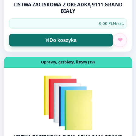
3,00 PLN
/szt.
Do koszyka
Otwórz produkt: LISTWA ZACISKOWA Z OKŁADKĄ 9111 G
Oprawy, grzbiety, listwy (19)
LISTWA ZACISKOWA Z OKŁADKĄ 9111 GRAND
NIEBIESKA