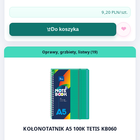
Do koszyka
Otwórz produkt: KOŁONOTATNIK A5 100K TETIS KB060
Oprawy, grzbiety, listwy (19)
KOŁONOTATNIK A5 100K TETIS KB060
14,50 PLN
/szt.