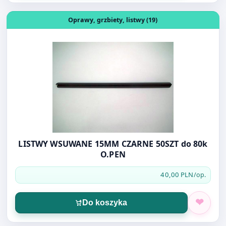
LISTWY WSUWANE 15MM CZARNE 50SZT do 80k
O.PEN
40,00 PLN
/op.
Do koszyka
Otwórz produkt: DZIENNIK KORESPONDENCYJNY A4 192
Oprawy, grzbiety, listwy (19)