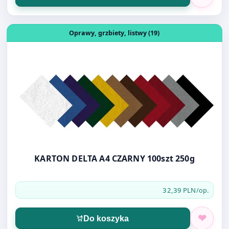
Otwórz produkt: KARTON DELTA A4 CZARNY 100szt 250g
Oprawy, grzbiety, listwy (19)
KARTON DELTA A4 CZARNY 100szt 250g
32,39 PLN
/op.
Do koszyka
Otwórz produkt: LISTWY WSUWANE ARGO 6MM 50 SZT c