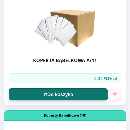
KOPERTA BĄBELKOWA A/11
0,30 PLN
/szt.
Do koszyka
Otwórz produkt: KOPERTA BĄBELKOWA B/12
Koperty Bąbelkowe (10)