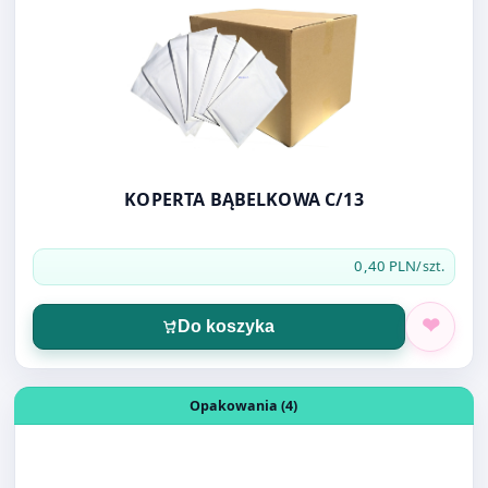
KOPERTA BĄBELKOWA C/13
0,40 PLN
/szt.
Do koszyka
Otwórz produkt: FOLIOPAK B4 26X35 LDPE
Opakowania (4)