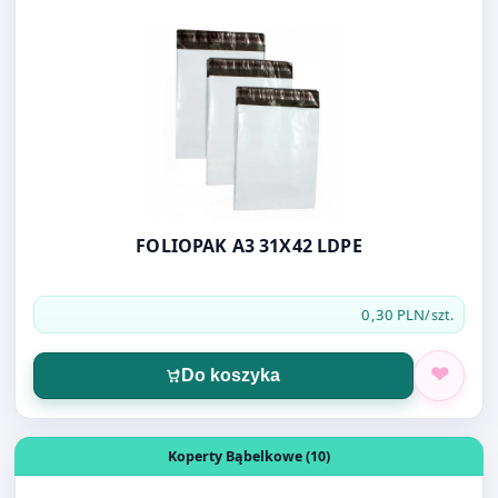
FOLIOPAK A3 31X42 LDPE
0,30 PLN
/szt.
Do koszyka
Otwórz produkt: KOPERTA BĄBELKOWA A/11
Koperty Bąbelkowe (10)