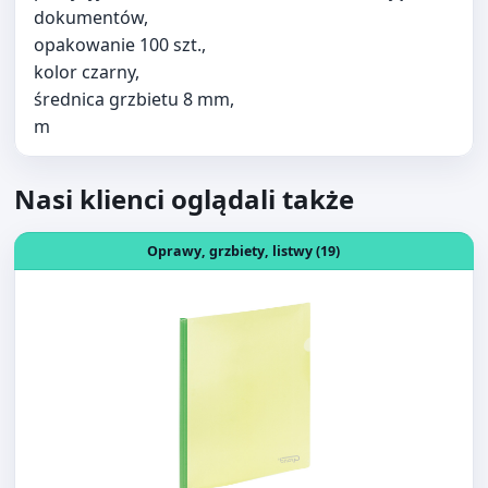
kolor czarny,
średnica grzbietu 8 mm,
m
Nasi klienci oglądali także
Otwórz produkt: LISTWA ZACISKOWA Z OKŁADKĄ 9111 G
Oprawy, grzbiety, listwy (19)
LISTWA ZACISKOWA Z OKŁADKĄ 9111 GRAND
ZIELONY