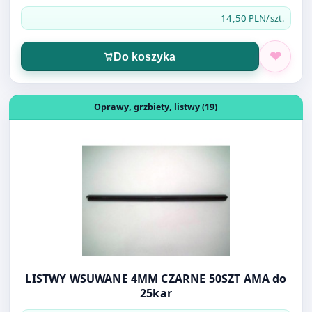
Do koszyka
Otwórz produkt: LISTWY WSUWANE 4MM CZARNE 50SZT 
Oprawy, grzbiety, listwy (19)
LISTWY WSUWANE 4MM CZARNE 50SZT AMA do
25kar
24,00 PLN
/op.