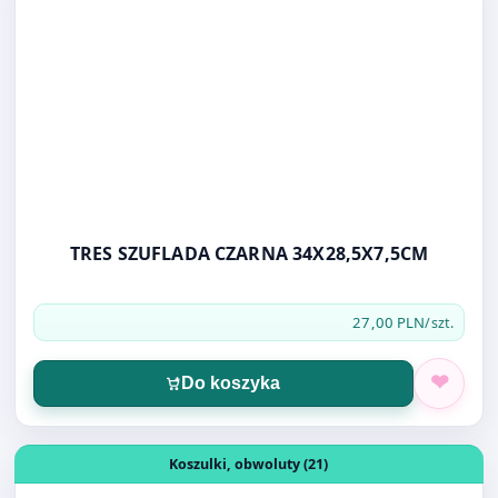
TRES SZUFLADA CZARNA 34X28,5X7,5CM
27,00 PLN
/szt.
Do koszyka
Otwórz produkt: KOSZULKA BANTEX A4 NA 2 CD 5 SZT
Koszulki, obwoluty (21)