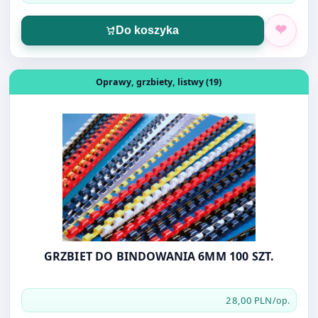
Otwórz produkt: GRZBIET DO BINDOWANIA 6MM 100 SZT
Oprawy, grzbiety, listwy (19)
GRZBIET DO BINDOWANIA 6MM 100 SZT.
28,00 PLN
/op.
Do koszyka