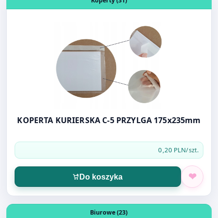
KOPERTA KURIERSKA C-5 PRZYLGA 175x235mm
0,20 PLN
/szt.
Do koszyka
Otwórz produkt: MASECZKA OCHRONNA JEDNORAZOWA
Biurowe (23)