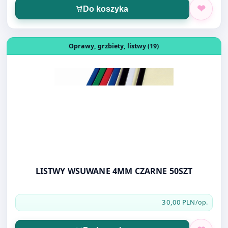
Otwórz produkt: LISTWY WSUWANE 4MM CZARNE 50SZT
Oprawy, grzbiety, listwy (19)
LISTWY WSUWANE 4MM CZARNE 50SZT
30,00 PLN
/op.
Do koszyka