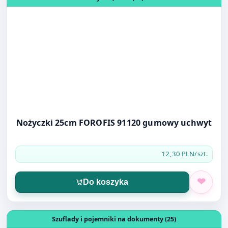
Nożyczki 25cm FOROFIS 91120 gumowy uchwyt
12,30 PLN
/szt.
Do koszyka
Otwórz produkt: TRES SZUFLADA CZARNA 34X28,5X7,5CM
Szuflady i pojemniki na dokumenty (25)