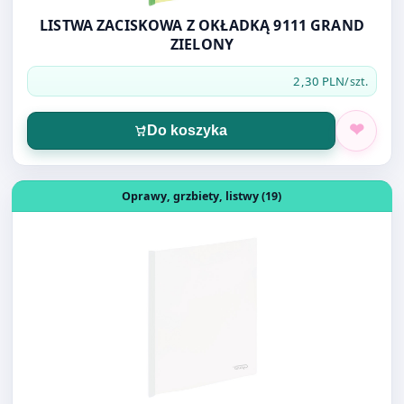
2,30 PLN
/szt.
Do koszyka
Otwórz produkt: LISTWA ZACISKOWA Z OKŁADKĄ 9111 G
Oprawy, grzbiety, listwy (19)
LISTWA ZACISKOWA Z OKŁADKĄ 9111 GRAND
BIAŁY