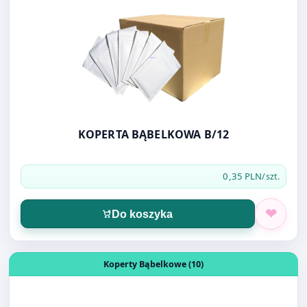
KOPERTA BĄBELKOWA B/12
0,35 PLN
/szt.
Do koszyka
Otwórz produkt: KOPERTA BĄBELKOWA C/13
Koperty Bąbelkowe (10)