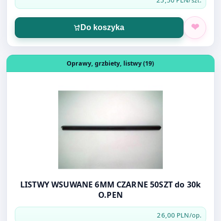
Do koszyka
Otwórz produkt: LISTWY WSUWANE 6MM CZARNE 50SZT 
Oprawy, grzbiety, listwy (19)
LISTWY WSUWANE 6MM CZARNE 50SZT do 30k
O.PEN
26,00 PLN
/op.
Do koszyka