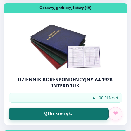
DZIENNIK KORESPONDENCYJNY A4 192K
INTERDRUK
41,00 PLN
/szt.
Do koszyka
Otwórz produkt: GRZBIET 18MM CZARNY 100szt OPUS
Oprawy, grzbiety, listwy (19)