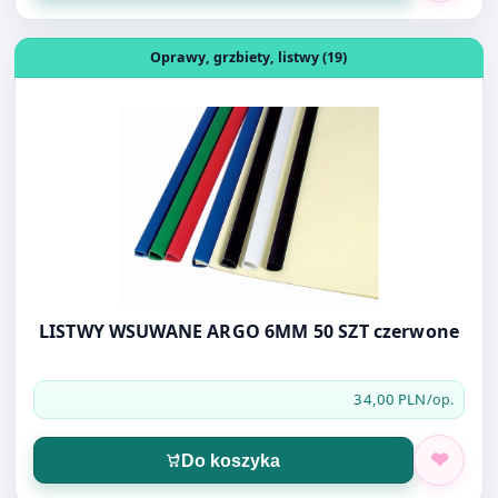
Oprawy, grzbiety, listwy (19)
LISTWY WSUWANE ARGO 6MM 50 SZT czerwone
34,00 PLN
/op.
Do koszyka
Otwórz produkt: LISTWY WSUWANE 15MM CZARNE 50SZT
Oprawy, grzbiety, listwy (19)