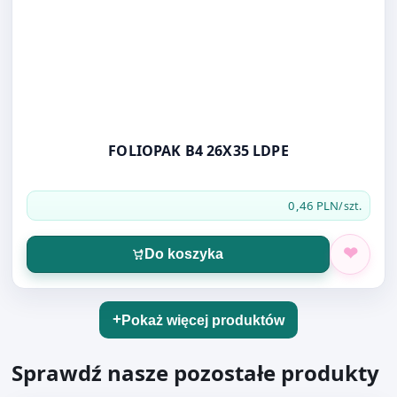
FOLIOPAK B4 26X35 LDPE
0,46 PLN
/szt.
Do koszyka
Pokaż więcej produktów
Sprawdź nasze pozostałe produkty
Otwórz produkt: Image, Coloraction, Szary / Iceland A4 
Papiery biurowe kolorowe (32)