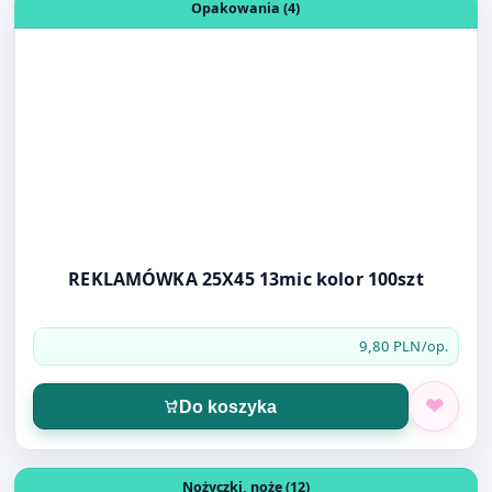
REKLAMÓWKA 25X45 13mic kolor 100szt
9,80 PLN
/op.
Do koszyka
Otwórz produkt: Nożyczki 25cm FOROFIS 91120 gumowy
Nożyczki, noże (12)