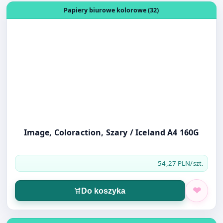
Image, Coloraction, Szary / Iceland A4 160G
54,27 PLN
/szt.
Do koszyka
Otwórz produkt: REKLAMÓWKA 25X45 13mic kolor 100sz
Opakowania (4)