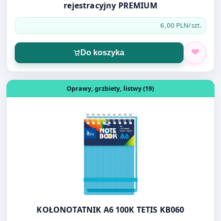
6,00 PLN
/szt.
Do koszyka
Otwórz produkt: KOŁONOTATNIK A6 100K TETIS KB060
Oprawy, grzbiety, listwy (19)
KOŁONOTATNIK A6 100K TETIS KB060
9,20 PLN
/szt.