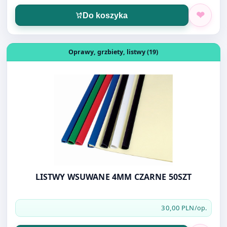
Otwórz produkt: LISTWY WSUWANE 4MM CZARNE 50SZT
Oprawy, grzbiety, listwy (19)
LISTWY WSUWANE 4MM CZARNE 50SZT
30,00 PLN
/op.
Do koszyka