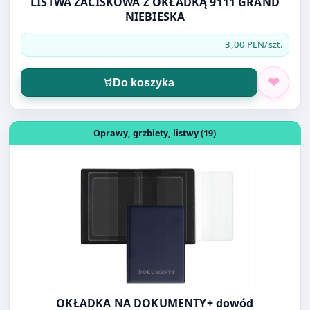
3,00 PLN
/szt.
Do koszyka
Otwórz produkt: OKŁADKA NA DOKUMENTY+ dowód reje
Oprawy, grzbiety, listwy (19)
OKŁADKA NA DOKUMENTY+ dowód
rejestracyjny PREMIUM