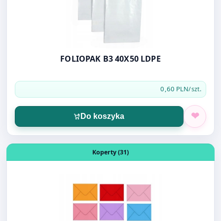
FOLIOPAK B3 40X50 LDPE
0,60 PLN
/szt.
Do koszyka
Otwórz produkt: KOPERTA MINI KOLOR 75X110MM
Koperty (31)