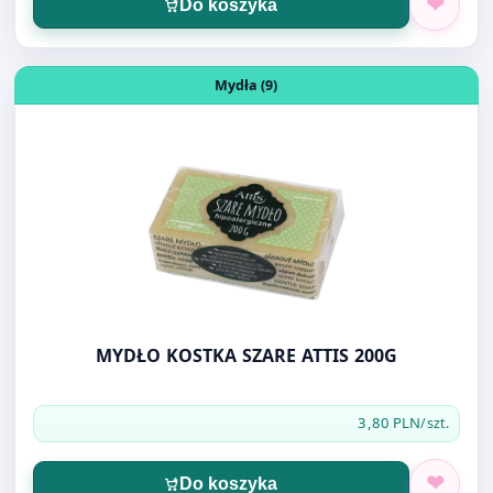
MYDŁO KOSTKA SZARE ATTIS 200G
3,80 PLN
/szt.
Do koszyka
Otwórz produkt: MYDŁO W PŁYNIE 4U Z DOZOWNIKIEM 50
Mydła (9)