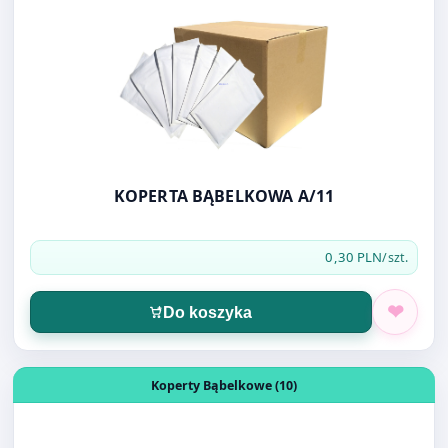
KOPERTA BĄBELKOWA A/11
0,30 PLN
/szt.
Do koszyka
Otwórz produkt: KOPERTA BĄBELKOWA B/12
Koperty Bąbelkowe (10)