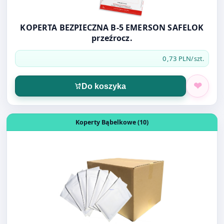
0,73 PLN
/szt.
Do koszyka
Otwórz produkt: KOPERTA BĄBELKOWA G/17
Koperty Bąbelkowe (10)
KOPERTA BĄBELKOWA G/17