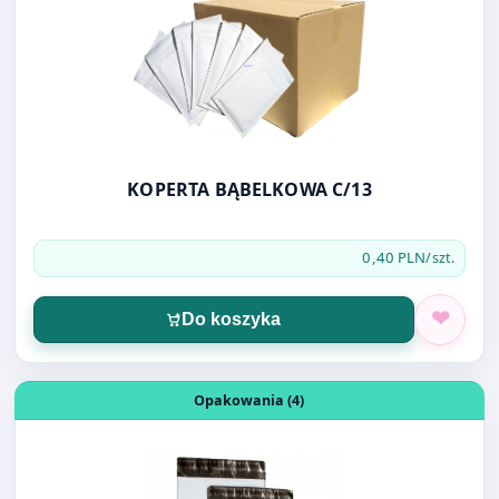
KOPERTA BĄBELKOWA C/13
0,40 PLN
/szt.
Do koszyka
Otwórz produkt: FOLIOPAK B4 26X35 LDPE
Opakowania (4)