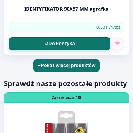
0,80 PLN
/szt.
Do koszyka
Pokaż więcej produktów
Sprawdź nasze pozostałe produkty
Otwórz produkt: ZAKREŚLACZ STABILO BOSS MIX KOL 4SZT
Zakreślacze (18)