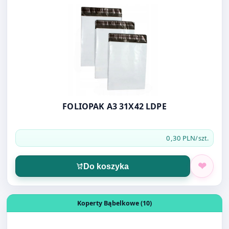
FOLIOPAK A3 31X42 LDPE
0,30 PLN
/szt.
Do koszyka
Otwórz produkt: KOPERTA BĄBELKOWA A/11
Koperty Bąbelkowe (10)