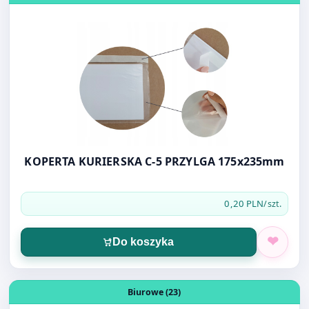
KOPERTA KURIERSKA C-5 PRZYLGA 175x235mm
0,20 PLN
/szt.
Do koszyka
Otwórz produkt: MASECZKA OCHRONNA JEDNORAZOWA
Biurowe (23)