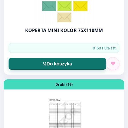
KOPERTA MINI KOLOR 75X110MM
0,60 PLN
/szt.
Do koszyka
Otwórz produkt: INDYWIDUALNA KARTA PRACY OS-225 
Druki (19)