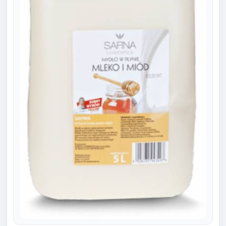
MYDŁO SAFINA 5L MIÓD I
MLEKO