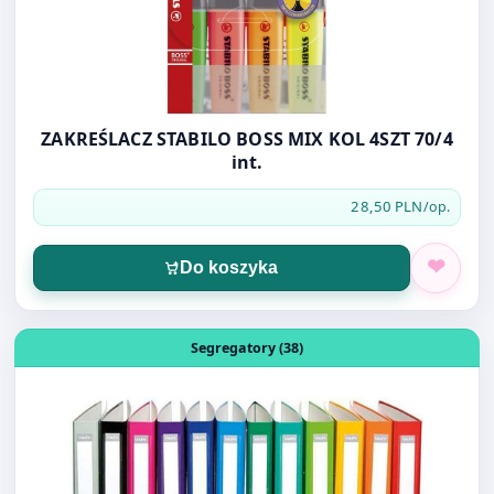
ZAKREŚLACZ STABILO BOSS MIX KOL 4SZT 70/4
int.
28,50 PLN
/op.
Do koszyka
Otwórz produkt: SEGREGATOR VAUPE 4-RINGOWY A4 40
Segregatory (38)