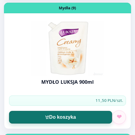
MYDŁO LUKSJA 900ml
11,50 PLN
/szt.
Do koszyka
Otwórz produkt: DOVE MYDŁO KREMOWE ZAPAS 500ML
Mydła (9)