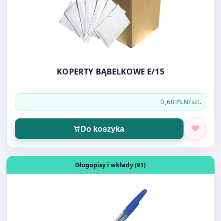
KOPERTY BĄBELKOWE E/15
0,60 PLN
/szt.
Do koszyka
Otwórz produkt: DŁUGOPIS CENTRUM PIONEER NIEBIESK
Długopisy i wkłady (91)