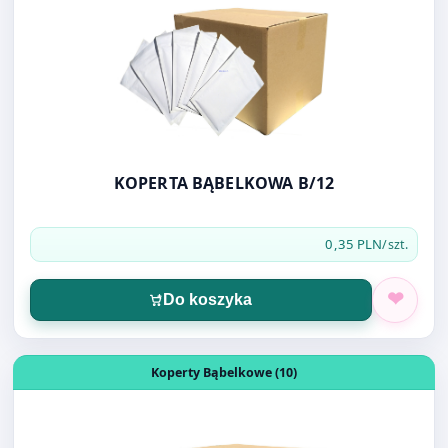
KOPERTA BĄBELKOWA B/12
0,35 PLN
/szt.
Do koszyka
Otwórz produkt: KOPERTA BĄBELKOWA C/13
Koperty Bąbelkowe (10)