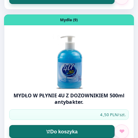
MYDŁO W PŁYNIE 4U Z DOZOWNIKIEM 500ml
antybakter.
4,50 PLN
/szt.
Do koszyka
Otwórz produkt: MYDŁO LUKSJA Z DOZOWNIKIEM 500ml 
Mydła (9)