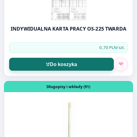
INDYWIDUALNA KARTA PRACY OS-225 TWARDA
0,70 PLN
/szt.
Do koszyka
Otwórz produkt: WKŁAD DO DŁUGOPISU ZENITH plastikow
Długopisy i wkłady (91)