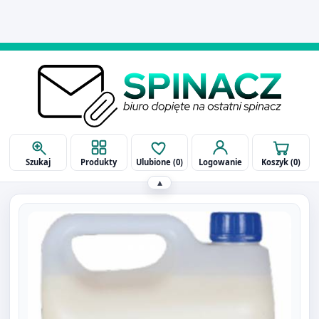
514 090 929
biuro@spinaczbielsko.pl
Szukaj
Produkty
Ulubione (
0
)
Logowanie
Koszyk (
0
)