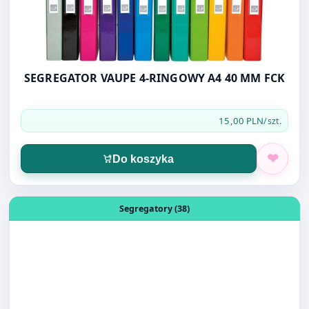
SEGREGATOR VAUPE 4-RINGOWY A4 40 MM FCK
15,00 PLN
/szt.
Do koszyka
Otwórz produkt: SEGREGATOR A4 50 MM szary Oficio
Segregatory (38)