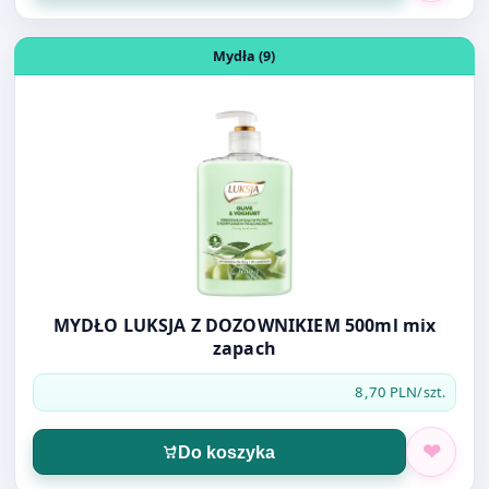
MYDŁO LUKSJA Z DOZOWNIKIEM 500ml mix
zapach
8,70 PLN
/szt.
Do koszyka
Otwórz produkt: PŁYN DO SZYB CLIN 500ML ze sprysk.
Mydła (9)