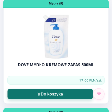
DOVE MYDŁO KREMOWE ZAPAS 500ML
17,00 PLN
/szt.
Do koszyka
Otwórz produkt: MYDŁO TORK 1L S1
Mydła (9)