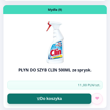
PŁYN DO SZYB CLIN 500ML ze sprysk.
11,00 PLN
/szt.
Do koszyka
Otwórz produkt: MYDŁO LUKSJA 900ml
Mydła (9)