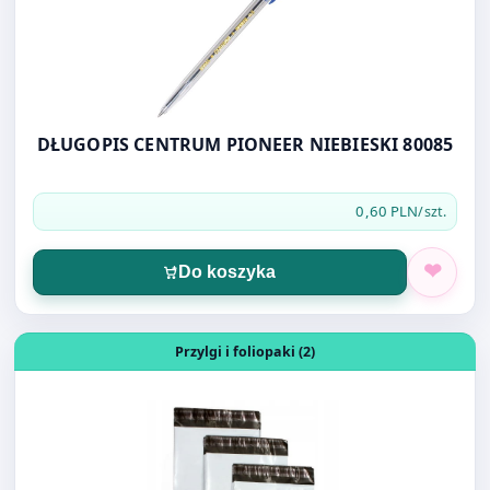
DŁUGOPIS CENTRUM PIONEER NIEBIESKI 80085
0,60 PLN
/szt.
Do koszyka
Otwórz produkt: FOLIOPAK B3 40X50 LDPE
Przylgi i foliopaki (2)