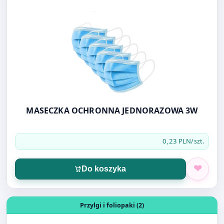
MASECZKA OCHRONNA JEDNORAZOWA 3W
0,23 PLN
/szt.
Do koszyka
Otwórz produkt: FOLIOPAK A3 31X42 LDPE
Przylgi i foliopaki (2)