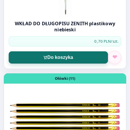
WKŁAD DO DŁUGOPISU ZENITH plastikowy
niebieski
0,70 PLN
/szt.
Do koszyka
Otwórz produkt: Ołówek z gumką Tetis HB H B3
Ołówki (11)
Ołówek z gumką Tetis HB H B3