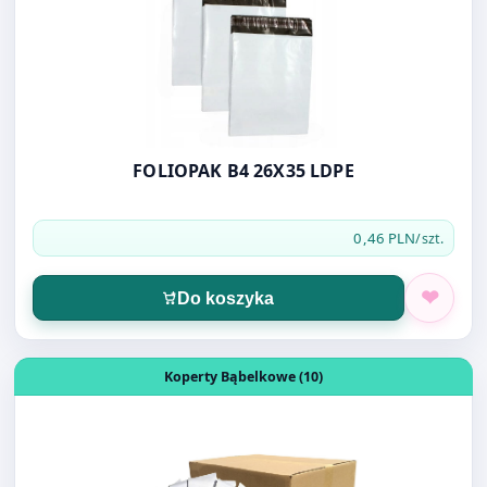
FOLIOPAK B4 26X35 LDPE
0,46 PLN
/szt.
Do koszyka
Otwórz produkt: KOPERTY BĄBELKOWE E/15
Koperty Bąbelkowe (10)