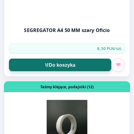
SEGREGATOR A4 50 MM szary Oficio
8,50 PLN
/szt.
Do koszyka
Otwórz produkt: TAŚMA DWUSTRONNA 24mm/10m 503-
Taśmy klejące, podajniki (12)