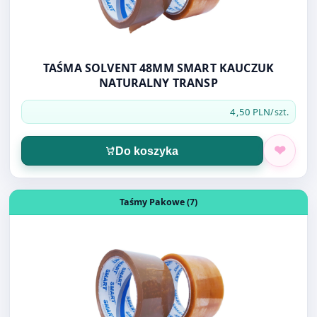
TAŚMA SOLVENT 48MM SMART KAUCZUK
NATURALNY TRANSP
4,50 PLN
/szt.
Do koszyka
Otwórz produkt: TAŚMA SOLVENT 48MM SMART KAUCZU
Taśmy Pakowe (7)