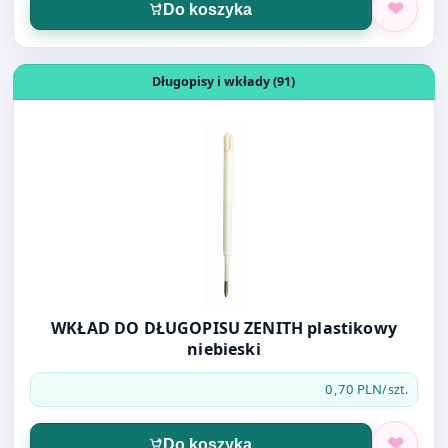
Otwórz produkt: WKŁAD DO DŁUGOPISU ZENITH plastikow
Długopisy i wkłady (91)
WKŁAD DO DŁUGOPISU ZENITH plastikowy
niebieski
0,70 PLN
/szt.
Do koszyka
Otwórz produkt: Ołówek z gumką Tetis HB H B3