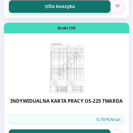
Otwórz produkt: INDYWIDUALNA KARTA PRACY OS-225 
Druki (19)
INDYWIDUALNA KARTA PRACY OS-225 TWARDA
0,70 PLN
/szt.
Do koszyka