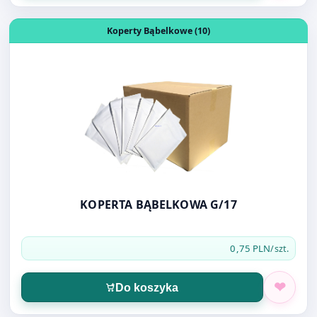
KOPERTA BĄBELKOWA G/17
0,75 PLN
/szt.
Do koszyka
Otwórz produkt: IDENTYFIKATOR 90X57 MM agrafka
Identyfikatory (6)