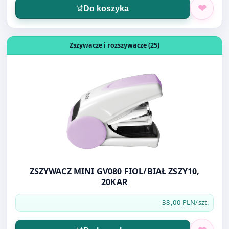
Otwórz produkt: ZSZYWACZ MINI GV080 FIOL/BIAŁ ZSZY1
Zszywacze i rozszywacze (25)
ZSZYWACZ MINI GV080 FIOL/BIAŁ ZSZY10,
20KAR
38,00 PLN
/szt.
Do koszyka