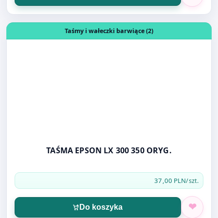
TAŚMA EPSON LX 300 350 ORYG.
37,00 PLN
/szt.
Do koszyka
Otwórz produkt: SPINACZ KLIPS 25MM 12SZT
Zszywki, spinacze, klipsy (25)