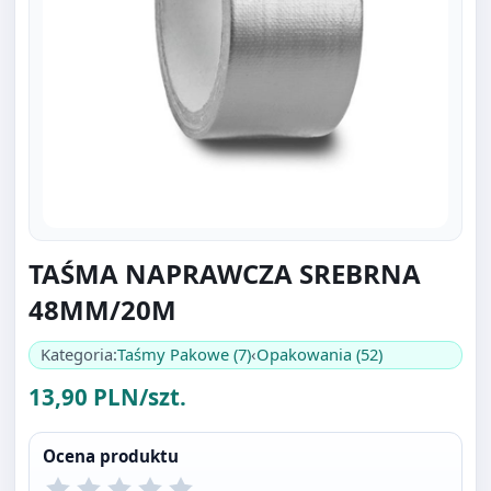
TAŚMA NAPRAWCZA SREBRNA
48MM/20M
Kategoria:
Taśmy Pakowe (7)
‹
Opakowania (52)
13,90 PLN/szt.
Ocena produktu
Bądź pierwszą osobą która wystawi ocenę.
Oceniać mogą tylko zalogowani klienci.
Zaloguj się
.