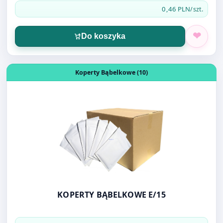
Do koszyka
Otwórz produkt: KOPERTY BĄBELKOWE E/15
Koperty Bąbelkowe (10)
KOPERTY BĄBELKOWE E/15
0,60 PLN
/szt.
Do koszyka