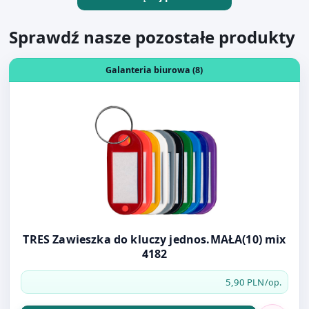
Otwórz produkt: TRES Zawieszka do kluczy jednos.MAŁA(
Galanteria biurowa (8)
TRES Zawieszka do kluczy jednos.MAŁA(10) mix
4182
5,90 PLN
/op.
Do koszyka