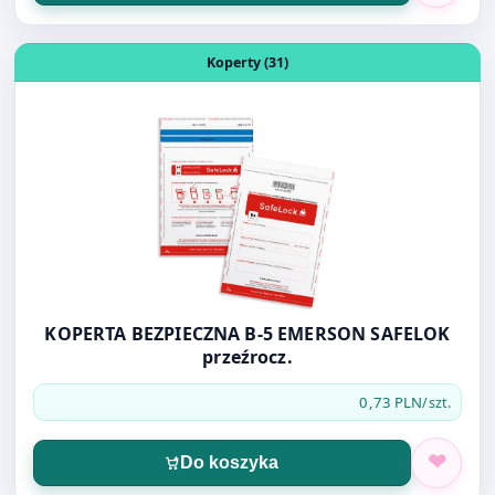
KOPERTA BEZPIECZNA B-5 EMERSON SAFELOK
przeźrocz.
0,73 PLN
/szt.
Do koszyka
Otwórz produkt: KOPERTA BĄBELKOWA G/17
Koperty Bąbelkowe (10)