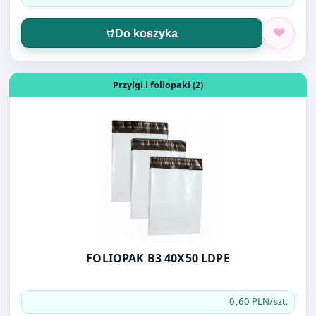
Otwórz produkt: FOLIOPAK B3 40X50 LDPE
Przylgi i foliopaki (2)
FOLIOPAK B3 40X50 LDPE
0,60 PLN
/szt.
Do koszyka