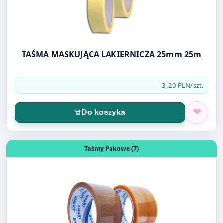
TAŚMA MASKUJĄCA LAKIERNICZA 25mm 25m
3,20 PLN
/szt.
Do koszyka
Otwórz produkt: TAŚMA SOLVENT 48MM SMART KAUCZ
Taśmy Pakowe (7)