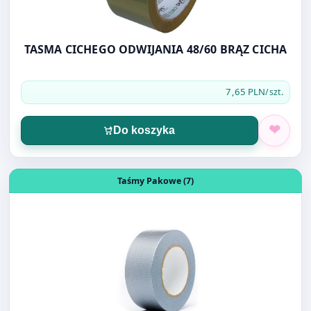
TASMA CICHEGO ODWIJANIA 48/60 BRĄZ CICHA
7,65 PLN
/szt.
Do koszyka
Otwórz produkt: TAŚMA NAPRAWCZA SREBRNA 48MM/25
Taśmy Pakowe (7)
TAŚMA NAPRAWCZA SREBRNA 48MM/25M DUCT