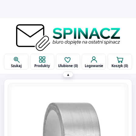
514 090 929
biuro@spinaczbielsko.pl
Szukaj
Produkty
Ulubione (
0
)
Logowanie
Koszyk (
0
)