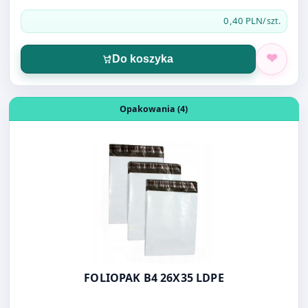
Do koszyka
Otwórz produkt: FOLIOPAK B4 26X35 LDPE
Opakowania (4)
FOLIOPAK B4 26X35 LDPE
0,46 PLN
/szt.