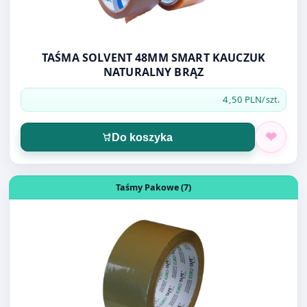
TAŚMA SOLVENT 48MM SMART KAUCZUK
NATURALNY BRĄZ
4,50 PLN
/szt.
Do koszyka
Otwórz produkt: TASMA CICHEGO ODWIJANIA 48/60 BRĄ
Taśmy Pakowe (7)