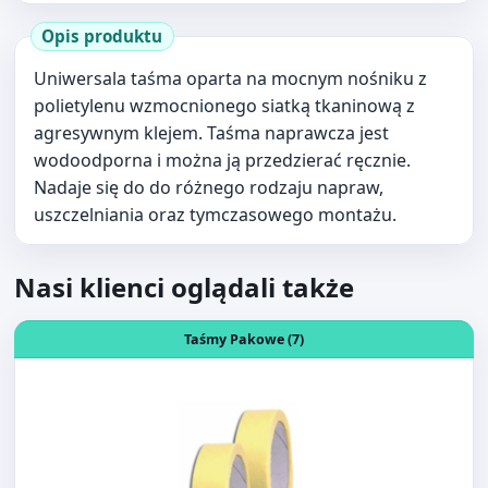
Uniwersala taśma oparta na mocnym nośniku z
polietylenu wzmocnionego siatką tkaninową z
agresywnym klejem. Taśma naprawcza jest
wodoodporna i można ją przedzierać ręcznie.
Nadaje się do do różnego rodzaju napraw,
uszczelniania oraz tymczasowego montażu.
Nasi klienci oglądali także
Otwórz produkt: TAŚMA MASKUJĄCA LAKIERNICZA 25mm
Taśmy Pakowe (7)