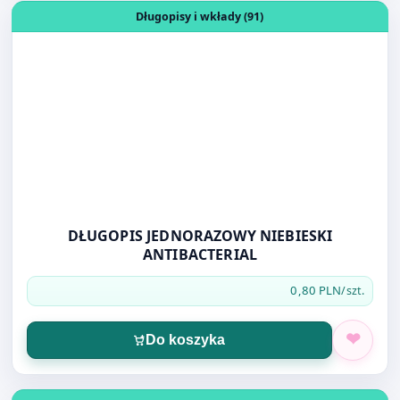
DŁUGOPIS JEDNORAZOWY NIEBIESKI
ANTIBACTERIAL
0,80 PLN
/szt.
Do koszyka
Otwórz produkt: NÓŻ DO TAPET MAŁY MF 1135 9mm
Nożyczki, noże (12)