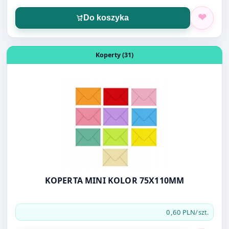
Otwórz produkt: KOPERTA MINI KOLOR 75X110MM
Koperty (31)
KOPERTA MINI KOLOR 75X110MM
0,60 PLN
/szt.
Do koszyka