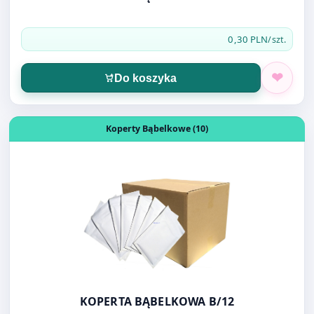
Do koszyka
Otwórz produkt: KOPERTA BĄBELKOWA B/12
Koperty Bąbelkowe (10)
KOPERTA BĄBELKOWA B/12
0,35 PLN
/szt.