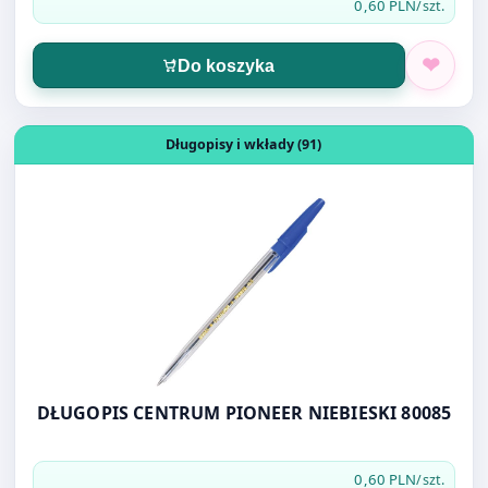
Otwórz produkt: DŁUGOPIS CENTRUM PIONEER NIEBIESK
Długopisy i wkłady (91)
DŁUGOPIS CENTRUM PIONEER NIEBIESKI 80085
0,60 PLN
/szt.
Do koszyka