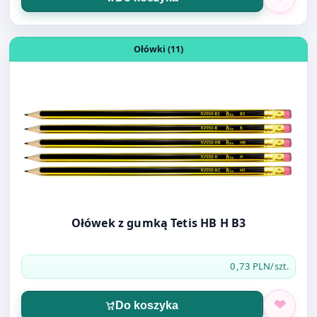
Ołówki (11)
Ołówek z gumką Tetis HB H B3
0,73 PLN
/szt.
Do koszyka
Otwórz produkt: KOPERTA BEZPIECZNA B-5 EMERSON SAF
Koperty (31)