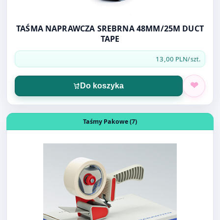
TAPE
13,00 PLN
/szt.
Do koszyka
Otwórz produkt: PACKER H11 AUTOMAT DO TAŚMY
Taśmy Pakowe (7)
PACKER H11 AUTOMAT DO TAŚMY