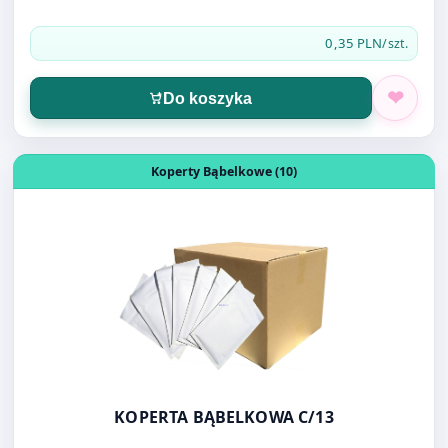
Do koszyka
Otwórz produkt: KOPERTA BĄBELKOWA C/13
Koperty Bąbelkowe (10)
KOPERTA BĄBELKOWA C/13
0,40 PLN
/szt.