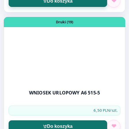
Otwórz produkt: WNIOSEK URLOPOWY A6 515-5
Druki (19)
WNIOSEK URLOPOWY A6 515-5
6,50 PLN
/szt.
Do koszyka
Otwórz produkt: TAŚMA EPSON LX 300 350 ORYG.
Taśmy i wałeczki barwiące (2)