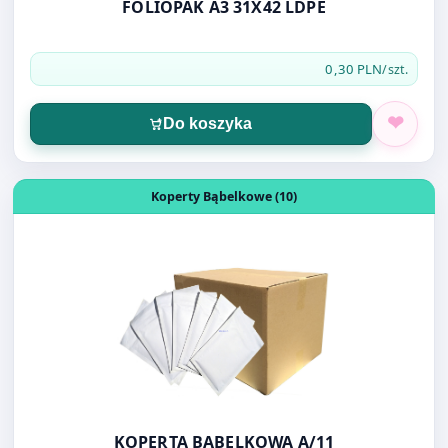
0,30 PLN
/szt.
Do koszyka
Otwórz produkt: KOPERTA BĄBELKOWA A/11
Koperty Bąbelkowe (10)
KOPERTA BĄBELKOWA A/11
0,30 PLN
/szt.