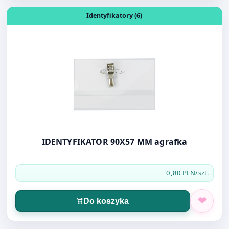
IDENTYFIKATOR 90X57 MM agrafka
0,80 PLN
/szt.
Do koszyka
Otwórz produkt: DŁUGOPIS JEDNORAZOWY NIEBIESKI AN
Długopisy i wkłady (91)