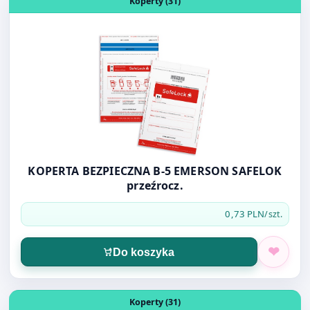
Otwórz produkt: KOPERTA BEZPIECZNA B-5 EMERSON SAF
Koperty (31)
KOPERTA BEZPIECZNA B-5 EMERSON SAFELOK
przeźrocz.
0,73 PLN
/szt.
Do koszyka