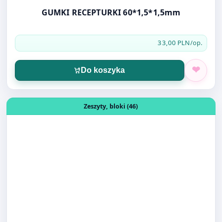
GUMKI RECEPTURKI 60*1,5*1,5mm
33,00 PLN
/op.
Do koszyka
Otwórz produkt: BRULION A4 96K OXFORD ESSE 90g
Zeszyty, bloki (46)