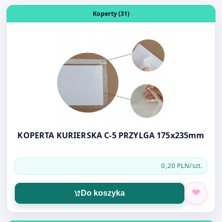
Nasi klienci oglądali także
Otwórz produkt: KOPERTA KURIERSKA C-5 PRZYLGA 175
Koperty (31)
KOPERTA KURIERSKA C-5 PRZYLGA 175x235mm
0,20 PLN
/szt.
Do koszyka