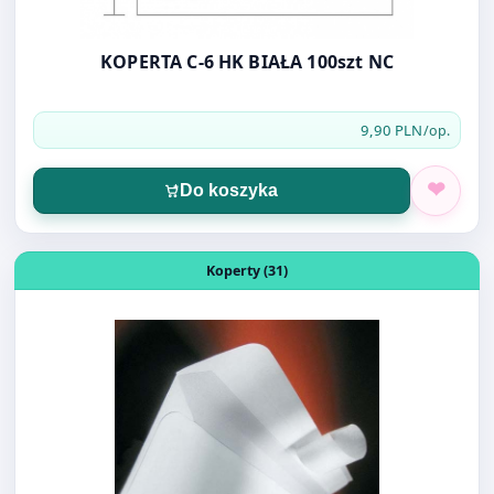
KOPERTA C-6 HK BIAŁA 100szt NC
9,90 PLN
/op.
Do koszyka
Otwórz produkt: KOPERTA C-4 HK BIAŁA 25 SZT
Koperty (31)