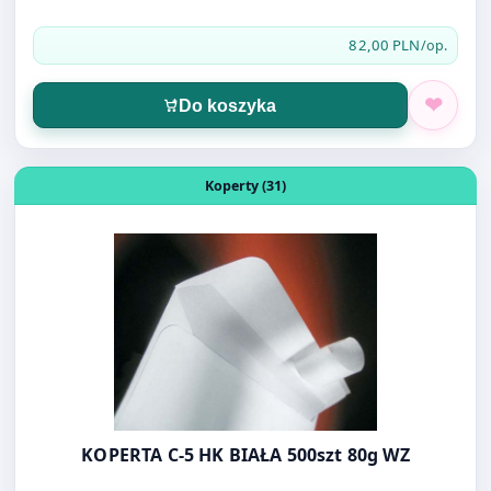
KOPERTA C-4 HK BIAŁA 250szt 90g WZ
82,00 PLN
/op.
Do koszyka
Otwórz produkt: KOPERTA C-5 HK BIAŁA 500szt 80g WZ
Koperty (31)