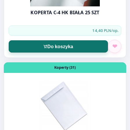
KOPERTA C-4 HK BIAŁA 25 SZT
14,40 PLN
/op.
Do koszyka
Otwórz produkt: KOPERTA B-4 HK BIAŁA 25 SZT
Koperty (31)