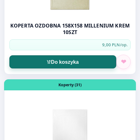
KOPERTA OZDOBNA 158X158 MILLENIUM KREM
10SZT
9,00 PLN
/op.
Do koszyka
Otwórz produkt: KOPERTA OZDOBNA 158X158 MILLENIU
Koperty (31)