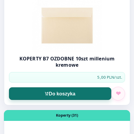
KOPERTY B7 OZDOBNE 10szt millenium
kremowe
5,00 PLN
/szt.
Do koszyka
Otwórz produkt: KOPERTY B7 OZDOBNE 10szt millenium d
Koperty (31)