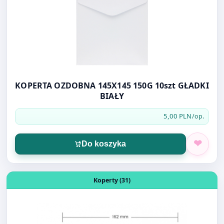
KOPERTA OZDOBNA 145X145 150G 10szt GŁADKI
BIAŁY
5,00 PLN
/op.
Do koszyka
Otwórz produkt: KOPERTA C-6 SK BIAŁA 50 SZT
Koperty (31)