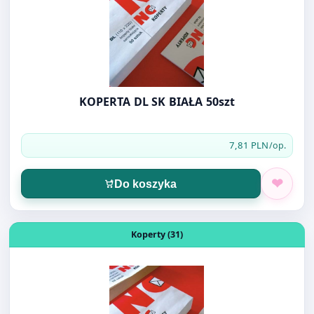
KOPERTA DL SK BIAŁA 50szt
7,81 PLN
/op.
Do koszyka
Otwórz produkt: KOPERTA DL SK BIAŁA 50SZT ok prawe
Koperty (31)