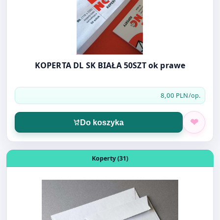
KOPERTA DL SK BIAŁA 50SZT ok prawe
8,00 PLN
/op.
Do koszyka
Otwórz produkt: KOPERTA OZDOBNA DL MILLENIUM BIA
Koperty (31)