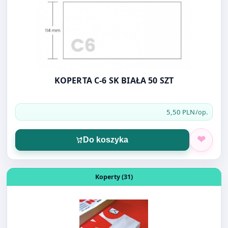
KOPERTA C-6 SK BIAŁA 50 SZT
5,50 PLN
/op.
Do koszyka
Otwórz produkt: KOPERTA DL SK BIAŁA 50szt
Koperty (31)