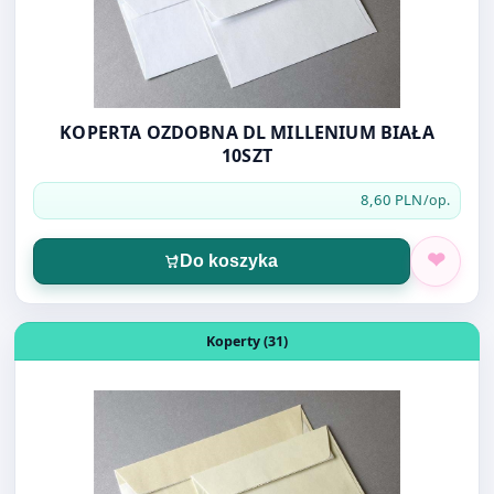
KOPERTA OZDOBNA DL MILLENIUM BIAŁA
10SZT
8,60 PLN
/op.
Do koszyka
Otwórz produkt: KOPERTA OZDOBNA DL MILLENIUM KR
Koperty (31)