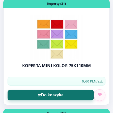
Otwórz produkt: KOPERTA MINI KOLOR 75X110MM
Koperty (31)
KOPERTA MINI KOLOR 75X110MM
0,60 PLN
/szt.
Do koszyka