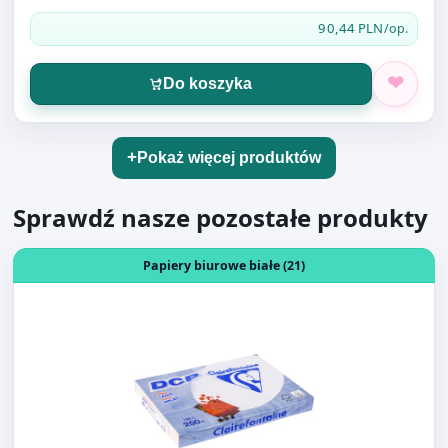
KOPERTA C-5 HK BIAŁA 500szt 80g WZ
90,44 PLN
/op.
Do koszyka
Pokaż więcej produktów
Sprawdź nasze pozostałe produkty
Otwórz produkt: DCP PAPIER IVORY LEKKO SATYNOWANY
Papiery biurowe białe (21)