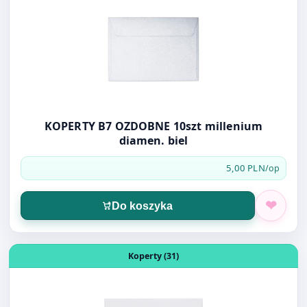
KOPERTY B7 OZDOBNE 10szt millenium
diamen. biel
5,00 PLN
/op
Do koszyka
Otwórz produkt: KOPERTA OZDOBNA 145X145 150G 10szt
Koperty (31)