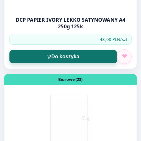
DCP PAPIER IVORY LEKKO SATYNOWANY A4
250g 125k
48,00 PLN
/szt.
Do koszyka
Otwórz produkt: Teczka wiązana A4+ biała 350g Interdru
Biurowe (23)