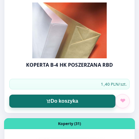
Koperty (31)
KOPERTA B-4 HK POSZERZANA RBD
1,40 PLN
/szt.
Do koszyka
Otwórz produkt: KOPERTY B7 OZDOBNE 10szt milleniu
Koperty (31)