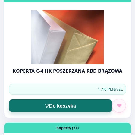
Otwórz produkt: KOPERTA C-4 HK POSZERZANA RBD BR
Koperty (31)
KOPERTA C-4 HK POSZERZANA RBD BRĄZOWA
1,10 PLN
/szt.
Do koszyka