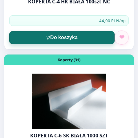
KOPERTA C-4 HK BIAŁA 100szt NC
44,00 PLN
/op
Do koszyka
Otwórz produkt: KOPERTA C-6 SK BIAŁA 1000 SZT
Koperty (31)