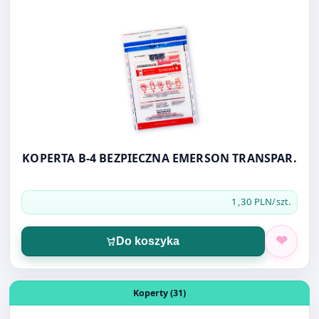
Otwórz produkt: KOPERTA B-4 BEZPIECZNA EMERSON TR
Koperty (31)
KOPERTA B-4 BEZPIECZNA EMERSON TRANSPAR.
1,30 PLN
/szt.
Do koszyka
Otwórz produkt: KOPERTA B-4 HK POSZERZANA RBD