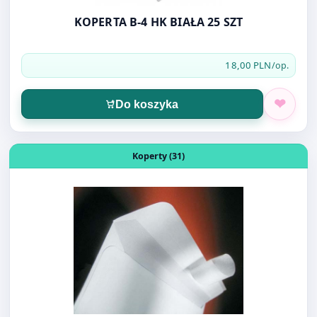
KOPERTA B-4 HK BIAŁA 25 SZT
18,00 PLN
/op.
Do koszyka
Otwórz produkt: KOPERTA C-4 HK BIAŁA 50szt 90g WZ
Koperty (31)