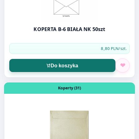
KOPERTA B-6 BIAŁA NK 50szt
8,80 PLN
/szt.
Do koszyka
Otwórz produkt: KOPERTA OZDOBNA 158X158 MILLENIU
Koperty (31)