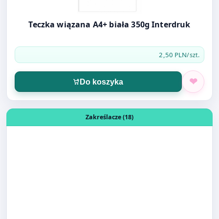
Teczka wiązana A4+ biała 350g Interdruk
2,50 PLN
/szt.
Do koszyka
Otwórz produkt: ZAKREŚLACZ STABILO BOSS FIOLETOWY 
Zakreślacze (18)