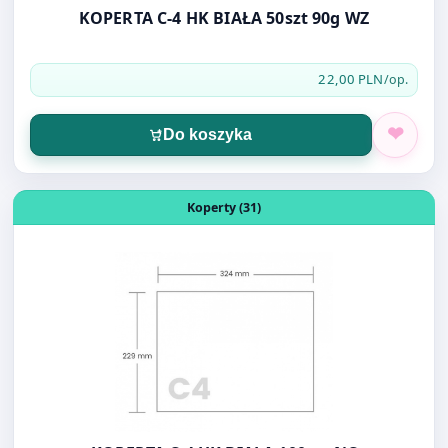
KOPERTA C-4 HK BIAŁA 50szt 90g WZ
22,00 PLN
/op.
Do koszyka
Otwórz produkt: KOPERTA C-4 HK BIAŁA 100szt NC
Koperty (31)