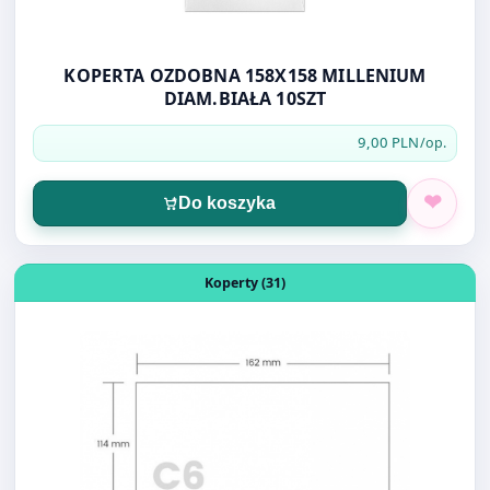
KOPERTA OZDOBNA 158X158 MILLENIUM
DIAM.BIAŁA 10SZT
9,00 PLN
/op.
Do koszyka
Otwórz produkt: KOPERTA C-6 HK BIAŁA 100szt NC
Koperty (31)