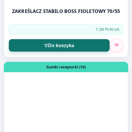
ZAKREŚLACZ STABILO BOSS FIOLETOWY 70/55
7,00 PLN
/szt.
Do koszyka
Otwórz produkt: GUMKI RECEPTURKI 60*1,5*1,5mm
Gumki recepturki (10)