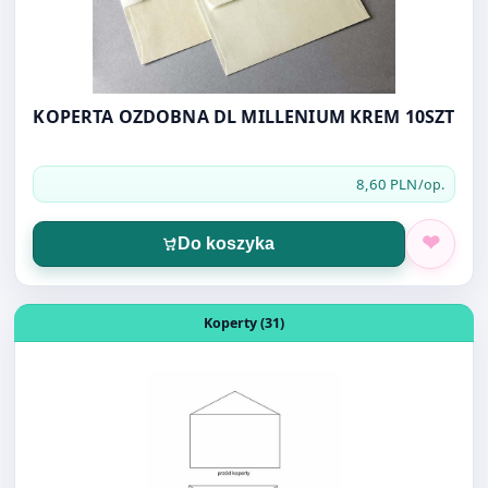
KOPERTA OZDOBNA DL MILLENIUM KREM 10SZT
8,60 PLN
/op.
Do koszyka
Otwórz produkt: KOPERTA B-6 BIAŁA NK 50szt
Koperty (31)