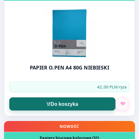
PAPIER O.PEN A4 80G NIEBIESKI
42,00 PLN
/ryza
Do koszyka
Otwórz produkt: PAPIER O.PEN A4 80G 500K CZERWONY
NOWOŚĆ
Papiery biurowe kolorowe (32)