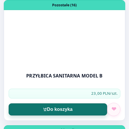
PRZYŁBICA SANITARNA MODEL B
23,00 PLN
/szt.
Do koszyka
Otwórz produkt: GRZBIET DO BINDOWANIA 6MM 100 SZT
Oprawy, grzbiety, listwy (19)