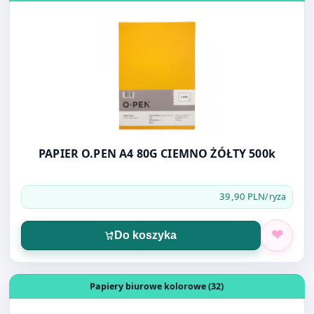
PAPIER O.PEN A4 80G CIEMNO ŻÓŁTY 500k
39,90 PLN
/ryza
Do koszyka
Otwórz produkt: Image, Coloraction ZÓŁTY JASNY PAS. D
Papiery biurowe kolorowe (32)