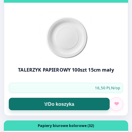
TALERZYK PAPIEROWY 100szt 15cm mały
16,50 PLN
/op
Do koszyka
Otwórz produkt: Papier Ksero Kreska A4 80g żółty fluo 1
Papiery biurowe kolorowe (32)