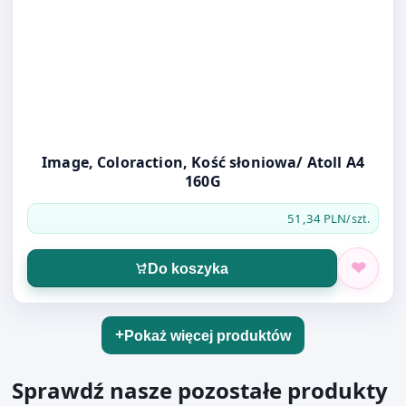
Image, Coloraction, Kość słoniowa/ Atoll A4
160G
51,34 PLN
/szt.
Do koszyka
Pokaż więcej produktów
Sprawdź nasze pozostałe produkty
Otwórz produkt: PACKER H11 AUTOMAT DO TAŚMY
Taśmy Pakowe (7)