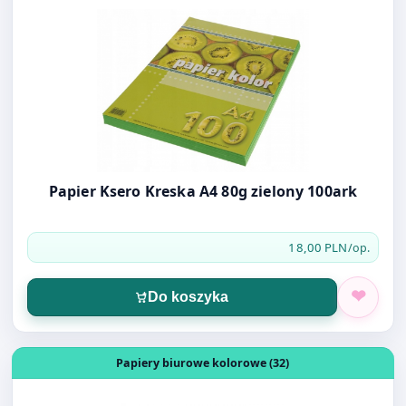
Papier Ksero Kreska A4 80g zielony 100ark
18,00 PLN
/op.
Do koszyka
Otwórz produkt: Papier Ksero Kreska A4 80g popielaty 1
Papiery biurowe kolorowe (32)