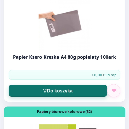
Papier Ksero Kreska A4 80g popielaty 100ark
18,00 PLN
/op.
Do koszyka
Otwórz produkt: Papier Ksero Kreska A4 80g czarny 100a
Papiery biurowe kolorowe (32)