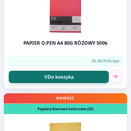
PAPIER O.PEN A4 80G RÓŻOWY 500k
35,00 PLN
/ryza
Do koszyka
Otwórz produkt: PAPIER O.PEN A4 80G JASNOŻÓŁTY 500k
NOWOŚĆ
Papiery biurowe kolorowe (32)