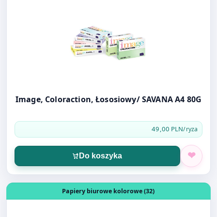
Image, Coloraction, Łososiowy/ SAVANA A4 80G
49,00 PLN
/ryza
Do koszyka
Otwórz produkt: Image, Coloraction Niebieski jas/ Icebe
Papiery biurowe kolorowe (32)