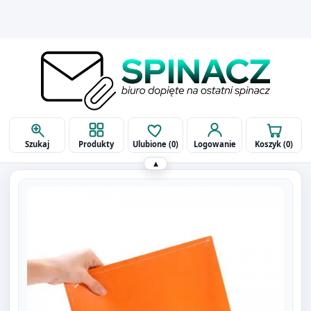
514 090 929
biuro@spinaczbielsko.pl
Szukaj
Produkty
Ulubione (
0
)
Logowanie
Koszyk (
0
)