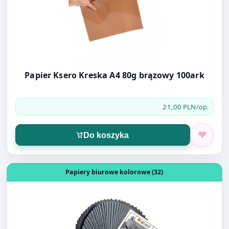
Papier Ksero Kreska A4 80g brązowy 100ark
21,00 PLN
/op.
Do koszyka
Otwórz produkt: PAPIER A4 160G 50ark czarny Escuela
Papiery biurowe kolorowe (32)