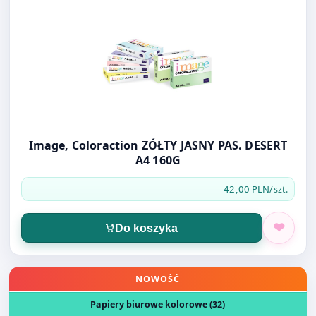
Image, Coloraction ZÓŁTY JASNY PAS. DESERT
A4 160G
42,00 PLN
/szt.
Do koszyka
Otwórz produkt: PAPIER O.PEN A4 80G NIEBIESKI
NOWOŚĆ
Papiery biurowe kolorowe (32)