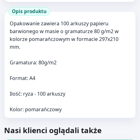
Opakowanie zawiera 100 arkuszy papieru
barwionego w masie o gramaturze 80 g/m2 w
kolorze pomarańczowym w formacie 297x210
mm.
Gramatura: 80g/m2
Format: A4
Ilość: ryza - 100 arkuszy
Kolor: pomarańczowy
Nasi klienci oglądali także
Otwórz produkt: PAPIER KSERO A4 80g 100 ark MIX 5 KO
Papiery biurowe kolorowe (32)