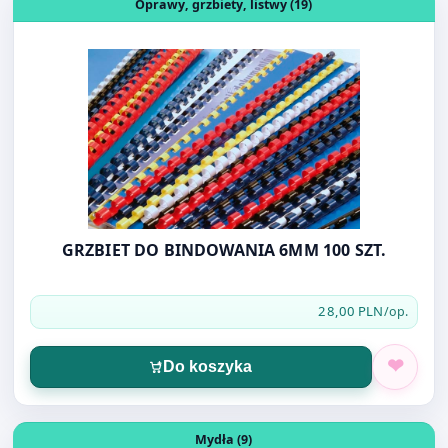
GRZBIET DO BINDOWANIA 6MM 100 SZT.
28,00 PLN
/op.
Do koszyka
Otwórz produkt: MYDŁO W PŁYNIE 4U Z DOZOWNIKIEM 50
Mydła (9)