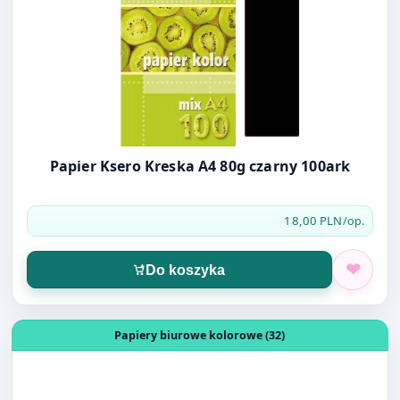
Papier Ksero Kreska A4 80g czarny 100ark
18,00 PLN
/op.
Do koszyka
Otwórz produkt: Papier Ksero Kreska A4 80g Fioletowy 7
Papiery biurowe kolorowe (32)