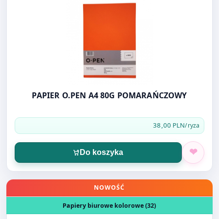
PAPIER O.PEN A4 80G POMARAŃCZOWY
38,00 PLN
/ryza
Do koszyka
Otwórz produkt: PAPIER O.PEN A4 80G ZIELONY 500k
NOWOŚĆ
Papiery biurowe kolorowe (32)