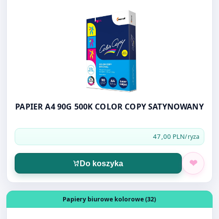
PAPIER A4 90G 500K COLOR COPY SATYNOWANY
47,00 PLN
/ryza
Do koszyka
Otwórz produkt: Image, Coloraction, Łososiowy/ SAVANA
Papiery biurowe kolorowe (32)