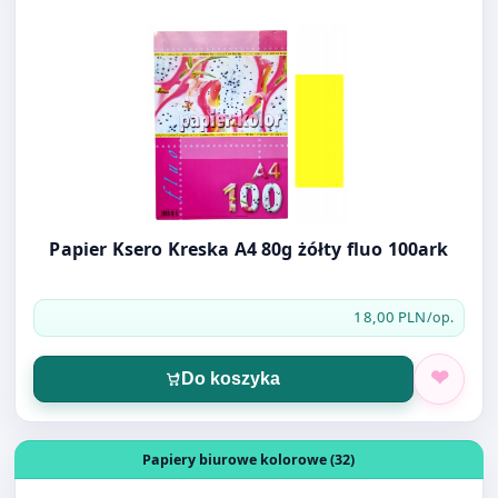
Papier Ksero Kreska A4 80g żółty fluo 100ark
18,00 PLN
/op.
Do koszyka
Otwórz produkt: Papier Ksero Kreska A4 80g zielony 100
Papiery biurowe kolorowe (32)