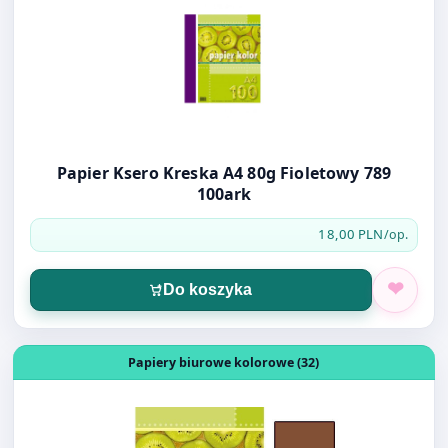
Papier Ksero Kreska A4 80g Fioletowy 789
100ark
18,00 PLN
/op.
Do koszyka
Otwórz produkt: Papier Ksero Kreska A4 80g ciemny brą
Papiery biurowe kolorowe (32)