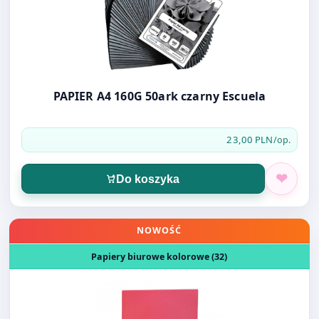
PAPIER A4 160G 50ark czarny Escuela
23,00 PLN
/op.
Do koszyka
Otwórz produkt: PAPIER O.PEN A4 80G RÓŻOWY 500k
NOWOŚĆ
Papiery biurowe kolorowe (32)