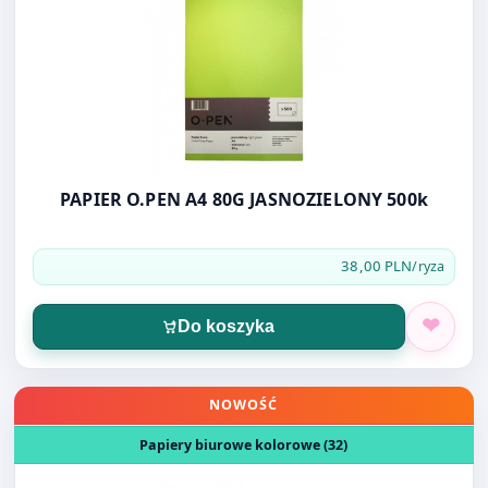
PAPIER O.PEN A4 80G JASNOZIELONY 500k
38,00 PLN
/ryza
Do koszyka
Otwórz produkt: PAPIER O.PEN A4 80G POMARAŃCZOWY
NOWOŚĆ
Papiery biurowe kolorowe (32)