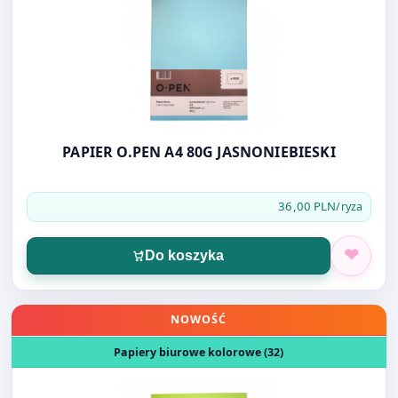
PAPIER O.PEN A4 80G JASNONIEBIESKI
36,00 PLN
/ryza
Do koszyka
Otwórz produkt: PAPIER O.PEN A4 80G JASNOZIELONY 50
NOWOŚĆ
Papiery biurowe kolorowe (32)