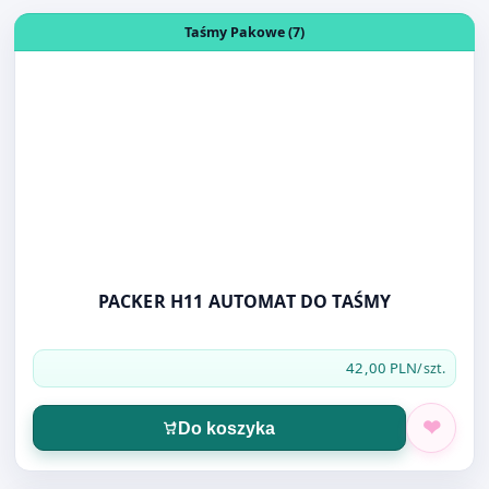
PACKER H11 AUTOMAT DO TAŚMY
42,00 PLN
/szt.
Do koszyka
Otwórz produkt: PRZYŁBICA SANITARNA MODEL B
Pozostałe (16)