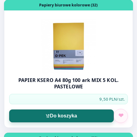
PAPIER KSERO A4 80g 100 ark MIX 5 KOL.
PASTELOWE
9,50 PLN
/szt.
Do koszyka
Otwórz produkt: PAPIER KSERO A4 80g 100 ark MIX 5 K
Papiery biurowe kolorowe (32)