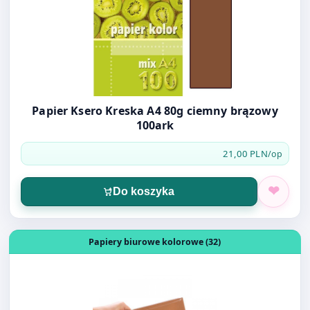
Papier Ksero Kreska A4 80g ciemny brązowy
100ark
21,00 PLN
/op
Do koszyka
Otwórz produkt: Papier Ksero Kreska A4 80g brązowy 10
Papiery biurowe kolorowe (32)