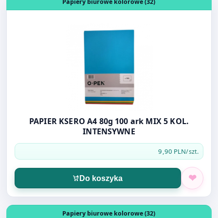
PAPIER KSERO A4 80g 100 ark MIX 5 KOL.
INTENSYWNE
9,90 PLN
/szt.
Do koszyka
Otwórz produkt: TALERZYK PAPIEROWY 100szt 15cm mał
Papiery biurowe kolorowe (32)