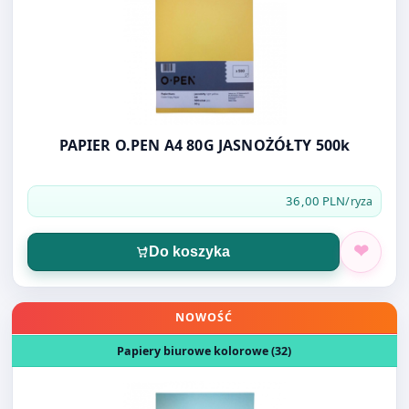
PAPIER O.PEN A4 80G JASNOŻÓŁTY 500k
36,00 PLN
/ryza
Do koszyka
Otwórz produkt: PAPIER O.PEN A4 80G JASNONIEBIESKI
NOWOŚĆ
Papiery biurowe kolorowe (32)