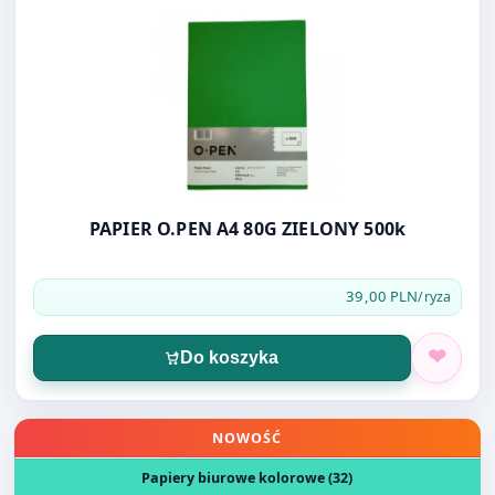
PAPIER O.PEN A4 80G ZIELONY 500k
39,00 PLN
/ryza
Do koszyka
Otwórz produkt: PAPIER O.PEN A4 80G CIEMNO ŻÓŁTY 5
NOWOŚĆ
Papiery biurowe kolorowe (32)