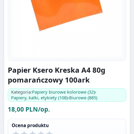
Papier Ksero Kreska A4 80g
pomarańczowy 100ark
Kategoria:
Papiery biurowe kolorowe (32)
‹
Papiery, kalki, etykiety (108)
‹
Biurowe (885)
18,00 PLN/op.
Ocena produktu
Bądź pierwszą osobą która wystawi ocenę.
Oceniać mogą tylko zalogowani klienci.
Zaloguj się
.