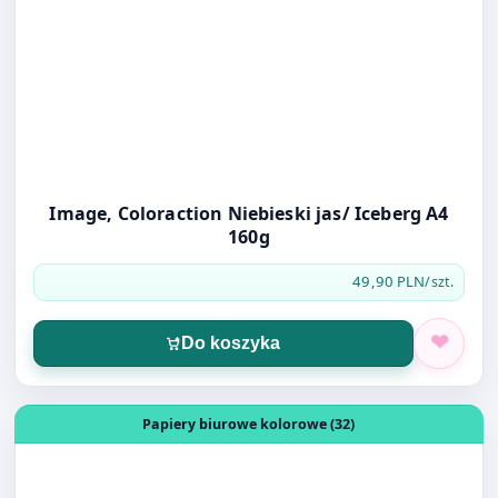
Image, Coloraction Niebieski jas/ Iceberg A4
160g
49,90 PLN
/szt.
Do koszyka
Otwórz produkt: Image, Coloraction, Kość słoniowa/ Atol
Papiery biurowe kolorowe (32)